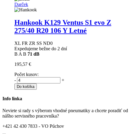
Darček
Hankook K129 Ventus S1 evo Z
275/40 R20 106 Y Letné
XL FR ZR SS ND0
Expedujeme bežne do 2 dní
B
A
B
71 dB
195,57 €
Počet kusov:
-
+
Do košíka
Info linka
Neviete si rady s výberom vhodné pneumatiky a chcete poradiť od
nášho servisného pracovníka?
+421 42 430 7833 - VO Púchov