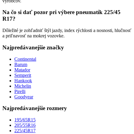
výrobcov.
Na čo si dať pozor pri výbere pneumatík 225/45
R17?
Dôležité je zohľadniť štýl jazdy, index rýchlosti a nosnosti, hlučnosť
a priľnavosť na mokrej vozovke.
Najpredávanejšie značky
Continental
Barum
Matador
Semperit
Hankook
Michelin
Pirelli
Goodyear
Najpredávanejšie rozmery
195/65R15
205/55R16
225/45R17