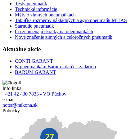
Testy pneumatík
Technické informácie
Mýty o zimných pneumatikách
Tabuľka rozmerov nákladných a agro pneumatík MITAS
Starnutie pneumatík
Čo znamenajú skratky na pneumatikách
Nové značenie zimných a celoročných pneumatík
Aktuálne akcie
CONTI GARANT
K pneumatikám Barum - darček zadarmo
BARUM GARANT
Info linka
+421 42 430 7833 - VO Púchov
e-mail
notes@mikona.sk
Pobočky