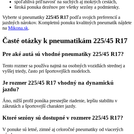
spoľahlivá priľnavosť na suchých aj mokrých cestách,
široká ponuka dezénov pre všetky sezóny a podmienky.
Vyberte si pneumatiky
225/45 R17
podľa svojich preferencií a
jazdných nárokov. Kompletnú ponuku kvalitných pneumatík nájdete
na
Mikona.sk
.
Časté otázky k pneumatikám 225/45 R17
Pre aké autá sú vhodné pneumatiky 225/45 R17?
Tento rozmer sa používa najmä na osobných vozidlách strednej a
vyššej triedy, často pri športovejších modeloch.
Je rozmer 225/45 R17 vhodný na dynamickú
jazdu?
Áno, nižší profil ponúka presnejšie riadenie, lepšiu stabilitu v
zákrutách a športovejší charakter jazdy.
Ktoré sezóny sú dostupné v rozmere 225/45 R17?
V ponuke sú letné, zimné aj celoročné pneumatiky od viacerých