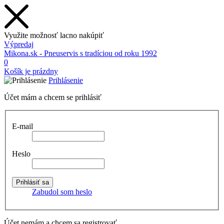
Využite možnosť lacno nakúpiť
Výpredaj
Mikona.sk - Pneuservis s tradíciou od roku 1992
0
Košík je prázdny
Prihlásenie
Účet mám a chcem se prihlásiť
E-mail
Heslo
Zabudol som heslo
Účet nemám a chcem sa registrovať