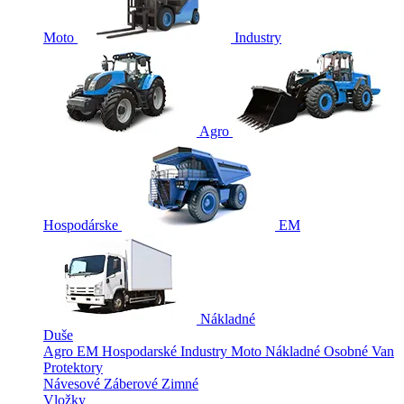
Moto
Industry
Agro
Hospodárske
EM
Nákladné
Duše
Agro
EM
Hospodarské
Industry
Moto
Nákladné
Osobné
Van
Protektory
Návesové
Záberové
Zimné
Vložky