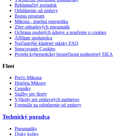
Reklamačný poriadok
Odstúpenie od zmluvy
Bonus program
Mikona - tepelná energetika
Zber odpadových pneumatík
Ochrana osobných údajov a poučenie o cookies
Affiliate spolupráca
Najčastejšie kladené otázky FAQ
Spracovanie Cookies
Projekt kybernetickej bezpečnosti podporený SIEA
Fleet
Prečo Mikona
História Mikony
Cenníky
Služby pre fleety
Výhody pre zmluvných partnerov
Formulár na odstúpenie od zmluvy
Technický poradca
Pneumatiky
Disky kolies