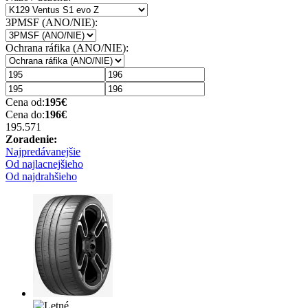
3PMSF (ANO/NIE):
Ochrana ráfika (ANO/NIE):
Cena od:
195
€
Cena do:
196
€
195.57
1
Zoradenie:
Najpredávanejšie
Od najlacnejšieho
Od najdrahšieho