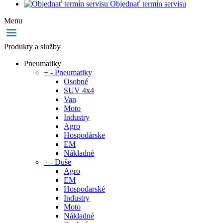
Objednať termín servisu
Menu
Produkty a služby
Pneumatiky
+
-
Pneumatiky
Osobné
SUV 4x4
Van
Moto
Industry
Agro
Hospodárske
EM
Nákladné
+
-
Duše
Agro
EM
Hospodarské
Industry
Moto
Nákladné