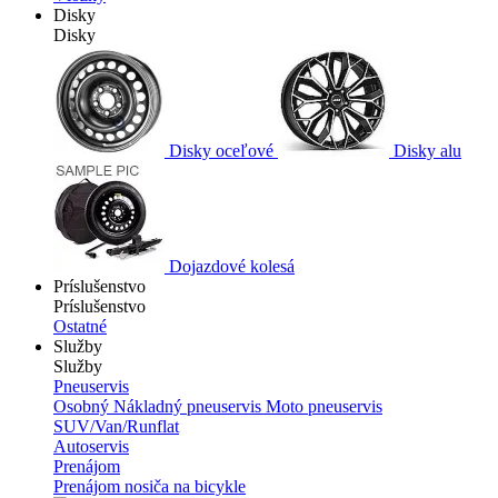
Disky
Disky
Disky oceľové
Disky alu
Dojazdové kolesá
Príslušenstvo
Príslušenstvo
Ostatné
Služby
Služby
Pneuservis
Osobný
Nákladný pneuservis
Moto pneuservis
SUV/Van/Runflat
Autoservis
Prenájom
Prenájom nosiča na bicykle