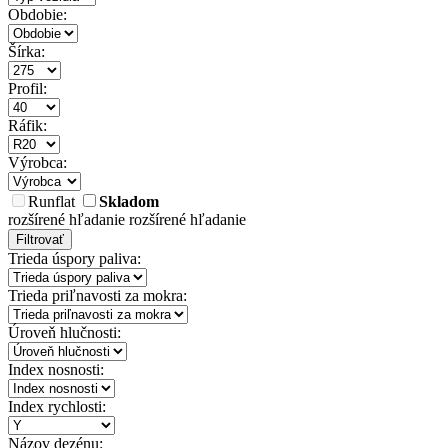
Obdobie:
Šírka:
Profil:
Ráfik:
Výrobca:
Runflat
Skladom
rozšírené hľadanie
rozšírené hľadanie
Filtrovať
Trieda úspory paliva:
Trieda priľnavosti za mokra:
Úroveň hlučnosti:
Index nosnosti:
Index rychlosti:
Názov dezénu: