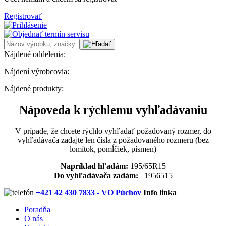
Registrovať
Nájdené oddelenia:
Nájdení výrobcovia:
Nájdené produkty:
Nápoveda k rýchlemu vyhľadávaniu
V prípade, že chcete rýchlo vyhľadať požadovaný rozmer, do
vyhľadávača zadajte len čísla z požadovaného rozmeru (bez
lomítok, pomĺčiek, písmen)
Napríklad hľadám:
195/65R15
Do vyhľadávača zadám:
1956515
+421 42 430 7833 - VO Púchov
Info linka
Poradňa
O nás