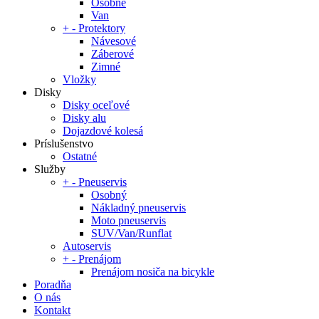
Osobné
Van
+
-
Protektory
Návesové
Záberové
Zimné
Vložky
Disky
Disky oceľové
Disky alu
Dojazdové kolesá
Príslušenstvo
Ostatné
Služby
+
-
Pneuservis
Osobný
Nákladný pneuservis
Moto pneuservis
SUV/Van/Runflat
Autoservis
+
-
Prenájom
Prenájom nosiča na bicykle
Poradňa
O nás
Kontakt