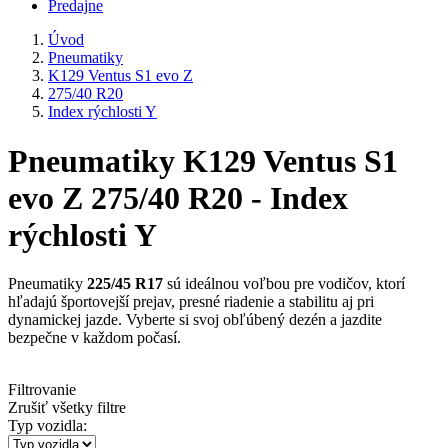
Predajne
Úvod
Pneumatiky
K129 Ventus S1 evo Z
275/40 R20
Index rýchlosti Y
Pneumatiky K129 Ventus S1
evo Z 275/40 R20 - Index
rýchlosti Y
Pneumatiky
225/45 R17
sú ideálnou voľbou pre vodičov, ktorí
hľadajú športovejší prejav, presné riadenie a stabilitu aj pri
dynamickej jazde. Vyberte si svoj obľúbený dezén a jazdite
bezpečne v každom počasí.
Filtrovanie
Zrušiť všetky filtre
Typ vozidla: