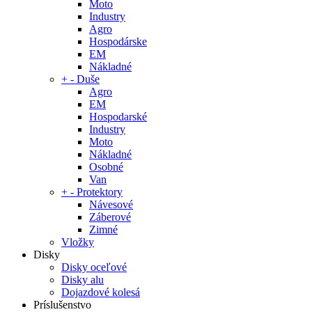
Moto
Industry
Agro
Hospodárske
EM
Nákladné
+
-
Duše
Agro
EM
Hospodarské
Industry
Moto
Nákladné
Osobné
Van
+
-
Protektory
Návesové
Záberové
Zimné
Vložky
Disky
Disky oceľové
Disky alu
Dojazdové kolesá
Príslušenstvo