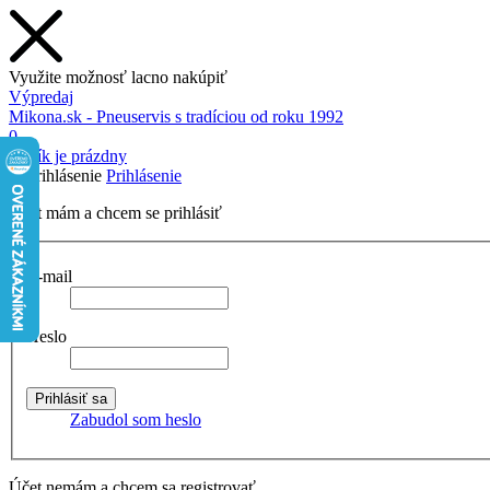
Využite možnosť lacno nakúpiť
Výpredaj
Mikona.sk - Pneuservis s tradíciou od roku 1992
0
Košík je prázdny
Prihlásenie
Účet mám a chcem se prihlásiť
E-mail
Heslo
Zabudol som heslo
Účet nemám a chcem sa registrovať