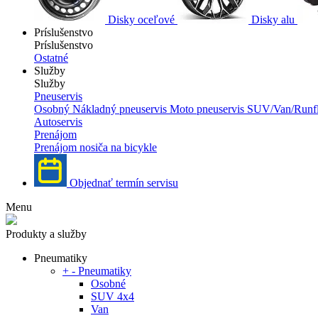
Disky oceľové
Disky alu
Príslušenstvo
Príslušenstvo
Ostatné
Služby
Služby
Pneuservis
Osobný
Nákladný pneuservis
Moto pneuservis
SUV/Van/Runfl
Autoservis
Prenájom
Prenájom nosiča na bicykle
Objednať termín servisu
Menu
Produkty a služby
Pneumatiky
+
-
Pneumatiky
Osobné
SUV 4x4
Van