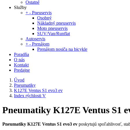
Ostatné
Služby
+
-
Pneuservis
Osobný
Nákladný pneuservis
Moto pneuservis
SUV/Van/Runflat
Autoservis
+
-
Prenájom
Prenájom nosiča na bicykle
Poradňa
O nás
Kontakt
Predajne
Úvod
Pneumatiky
K127E Ventus S1 evo3 ev
Index rýchlosti V
Pneumatiky K127E Ventus S1 evo
Pneumatiky K127E Ventus S1 evo3 ev
poskytujú spoľahlivosť, stab