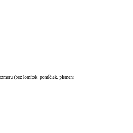
ozmeru (bez lomítok, pomĺčiek, písmen)