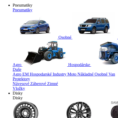
Pneumatiky
Pneumatiky
Osobné
Agro
Hospodárske
Duše
Agro
EM
Hospodarské
Industry
Moto
Nákladné
Osobné
Van
Protektory
Návesové
Záberové
Zimné
Vložky
Disky
Disky