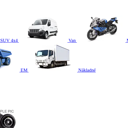
SUV 4x4
Van
EM
Nákladné