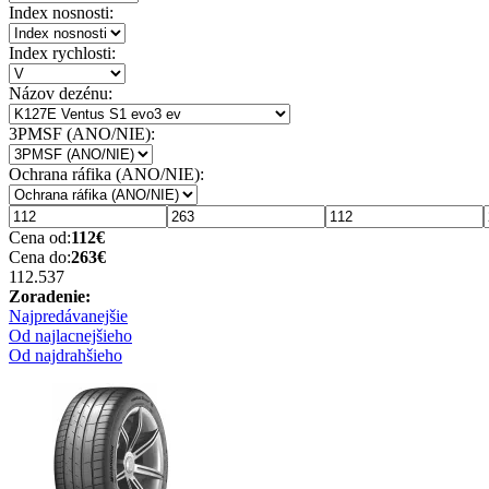
Index nosnosti:
Index rychlosti:
Názov dezénu:
3PMSF (ANO/NIE):
Ochrana ráfika (ANO/NIE):
Cena od:
112
€
Cena do:
263
€
112.53
7
Zoradenie:
Najpredávanejšie
Od najlacnejšieho
Od najdrahšieho