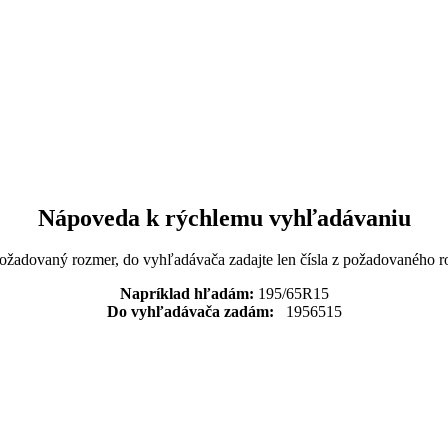
Nápoveda k rýchlemu vyhľadávaniu
požadovaný rozmer, do vyhľadávača zadajte len čísla z požadovaného r
Napríklad hľadám:
195/65R15
Do vyhľadávača zadám:
1956515