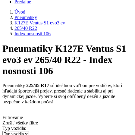
Predajne
Úvod
Pneumatiky
K127E Ventus S1 evo3 ev
265/40 R22
Index nosnosti 106
Pneumatiky K127E Ventus S1
evo3 ev 265/40 R22 - Index
nosnosti 106
Pneumatiky
225/45 R17
sú ideálnou voľbou pre vodičov, ktorí
hľadajú športovejší prejav, presné riadenie a stabilitu aj pri
dynamickej jazde. Vyberte si svoj obľúbený dezén a jazdite
bezpečne v každom počasí.
Filtrovanie
Zrušiť všetky filtre
Typ vozidla: