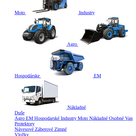
Moto
Industry
Agro
Hospodárske
EM
Nákladné
Duše
Agro
EM
Hospodarské
Industry
Moto
Nákladné
Osobné
Van
Protektory
Návesové
Záberové
Zimné
Vložky