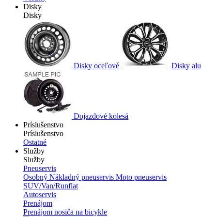
Disky
Disky
Disky oceľové
Disky alu
Dojazdové kolesá
Príslušenstvo
Príslušenstvo
Ostatné
Služby
Služby
Pneuservis
Osobný
Nákladný pneuservis
Moto pneuservis
SUV/Van/Runflat
Autoservis
Prenájom
Prenájom nosiča na bicykle