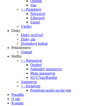
Osobné
Van
+
-
Protektory
Návesové
Záberové
Zimné
Vložky
Disky
Disky oceľové
Disky alu
Dojazdové kolesá
Príslušenstvo
Ostatné
Služby
+
-
Pneuservis
Osobný
Nákladný pneuservis
Moto pneuservis
SUV/Van/Runflat
Autoservis
+
-
Prenájom
Prenájom nosiča na bicykle
Poradňa
O nás
Kontakt