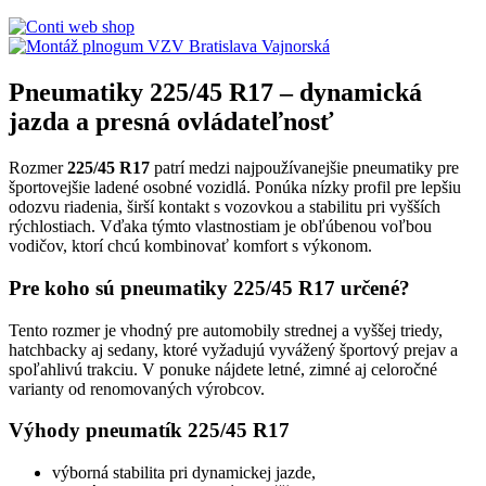
Pneumatiky 225/45 R17 – dynamická
jazda a presná ovládateľnosť
Rozmer
225/45 R17
patrí medzi najpoužívanejšie pneumatiky pre
športovejšie ladené osobné vozidlá. Ponúka nízky profil pre lepšiu
odozvu riadenia, širší kontakt s vozovkou a stabilitu pri vyšších
rýchlostiach. Vďaka týmto vlastnostiam je obľúbenou voľbou
vodičov, ktorí chcú kombinovať komfort s výkonom.
Pre koho sú pneumatiky 225/45 R17 určené?
Tento rozmer je vhodný pre automobily strednej a vyššej triedy,
hatchbacky aj sedany, ktoré vyžadujú vyvážený športový prejav a
spoľahlivú trakciu. V ponuke nájdete letné, zimné aj celoročné
varianty od renomovaných výrobcov.
Výhody pneumatík 225/45 R17
výborná stabilita pri dynamickej jazde,