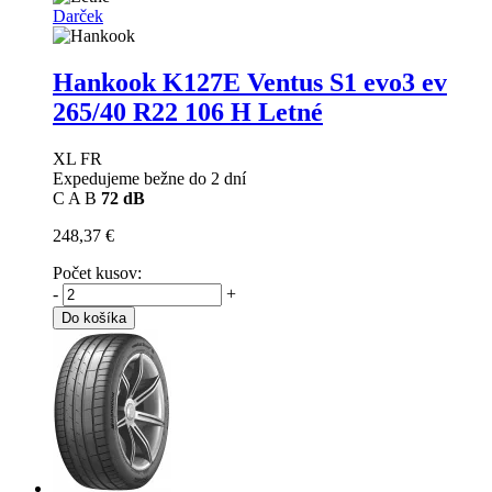
Darček
Hankook K127E Ventus S1 evo3 ev
265/40 R22 106 H Letné
XL FR
Expedujeme bežne do 2 dní
C
A
B
72 dB
248,37 €
Počet kusov:
-
+
Do košíka