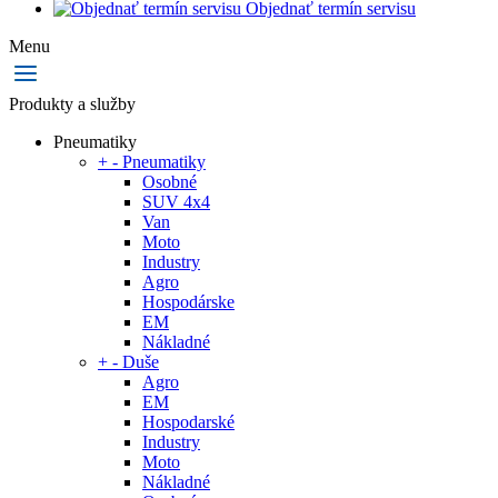
Objednať termín servisu
Menu
Produkty a služby
Pneumatiky
+
-
Pneumatiky
Osobné
SUV 4x4
Van
Moto
Industry
Agro
Hospodárske
EM
Nákladné
+
-
Duše
Agro
EM
Hospodarské
Industry
Moto
Nákladné