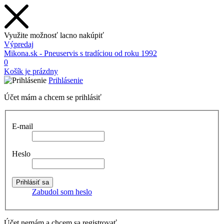
Využite možnosť lacno nakúpiť
Výpredaj
Mikona.sk - Pneuservis s tradíciou od roku 1992
0
Košík je prázdny
Prihlásenie
Účet mám a chcem se prihlásiť
E-mail
Heslo
Zabudol som heslo
Účet nemám a chcem sa registrovať