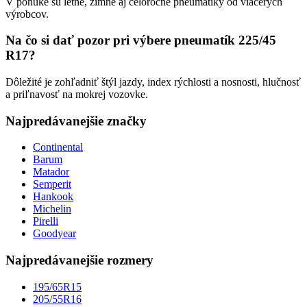
V ponuke sú letné, zimné aj celoročné pneumatiky od viacerých
výrobcov.
Na čo si dať pozor pri výbere pneumatík 225/45
R17?
Dôležité je zohľadniť štýl jazdy, index rýchlosti a nosnosti, hlučnosť
a priľnavosť na mokrej vozovke.
Najpredávanejšie značky
Continental
Barum
Matador
Semperit
Hankook
Michelin
Pirelli
Goodyear
Najpredávanejšie rozmery
195/65R15
205/55R16