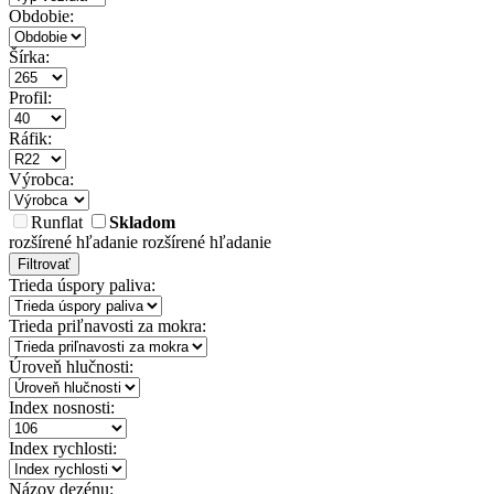
Obdobie:
Šírka:
Profil:
Ráfik:
Výrobca:
Runflat
Skladom
rozšírené hľadanie
rozšírené hľadanie
Filtrovať
Trieda úspory paliva:
Trieda priľnavosti za mokra:
Úroveň hlučnosti:
Index nosnosti:
Index rychlosti:
Názov dezénu: