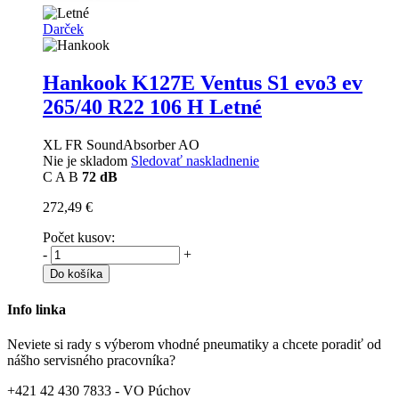
Darček
Hankook K127E Ventus S1 evo3 ev
265/40 R22 106 H Letné
XL FR SoundAbsorber AO
Nie je skladom
Sledovať naskladnenie
C
A
B
72 dB
272,49 €
Počet kusov:
-
+
Do košíka
Info linka
Neviete si rady s výberom vhodné pneumatiky a chcete poradiť od
nášho servisného pracovníka?
+421 42 430 7833 - VO Púchov