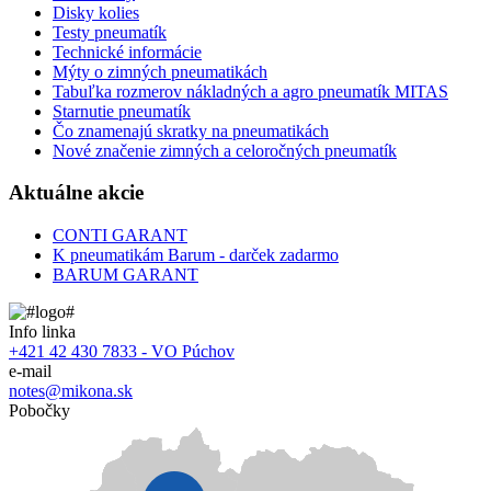
Disky kolies
Testy pneumatík
Technické informácie
Mýty o zimných pneumatikách
Tabuľka rozmerov nákladných a agro pneumatík MITAS
Starnutie pneumatík
Čo znamenajú skratky na pneumatikách
Nové značenie zimných a celoročných pneumatík
Aktuálne akcie
CONTI GARANT
K pneumatikám Barum - darček zadarmo
BARUM GARANT
Info linka
+421 42 430 7833 - VO Púchov
e-mail
notes@mikona.sk
Pobočky