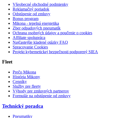
Všeobecné obchodné podmienky
Reklamačný poriadok
Odstúpenie od zmluvy
Bonus program
Mikona - tepelná energetika
Zber odpadových pneumatík
Ochrana osobných údajov a poučenie o cookies
Affiliate spolupráca
Najčastejšie kladené otázky FAQ
Spracovanie Cookies
Projekt kybernetickej bezpečnosti podporený SIEA
Fleet
Prečo Mikona
História Mikony
Cenníky
Služby pre fleety
Výhody pre zmluvných partnerov
Formulár na odstúpenie od zmluvy
Technický poradca
Pneumatiky