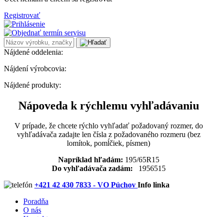
Registrovať
Nájdené oddelenia:
Nájdení výrobcovia:
Nájdené produkty:
Nápoveda k rýchlemu vyhľadávaniu
V prípade, že chcete rýchlo vyhľadať požadovaný rozmer, do
vyhľadávača zadajte len čísla z požadovaného rozmeru (bez
lomítok, pomĺčiek, písmen)
Napríklad hľadám:
195/65R15
Do vyhľadávača zadám:
1956515
+421 42 430 7833 - VO Púchov
Info linka
Poradňa
O nás