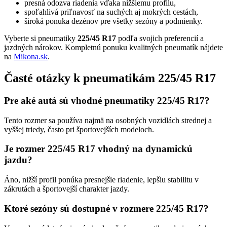
presná odozva riadenia vďaka nižšiemu profilu,
spoľahlivá priľnavosť na suchých aj mokrých cestách,
široká ponuka dezénov pre všetky sezóny a podmienky.
Vyberte si pneumatiky
225/45 R17
podľa svojich preferencií a
jazdných nárokov. Kompletnú ponuku kvalitných pneumatík nájdete
na
Mikona.sk
.
Časté otázky k pneumatikám 225/45 R17
Pre aké autá sú vhodné pneumatiky 225/45 R17?
Tento rozmer sa používa najmä na osobných vozidlách strednej a
vyššej triedy, často pri športovejších modeloch.
Je rozmer 225/45 R17 vhodný na dynamickú
jazdu?
Áno, nižší profil ponúka presnejšie riadenie, lepšiu stabilitu v
zákrutách a športovejší charakter jazdy.
Ktoré sezóny sú dostupné v rozmere 225/45 R17?