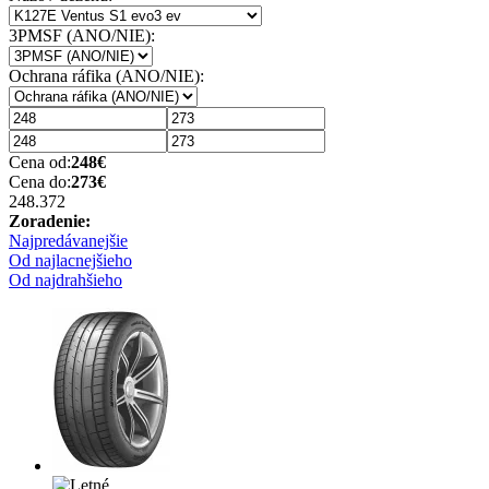
3PMSF (ANO/NIE):
Ochrana ráfika (ANO/NIE):
Cena od:
248
€
Cena do:
273
€
248.37
2
Zoradenie:
Najpredávanejšie
Od najlacnejšieho
Od najdrahšieho