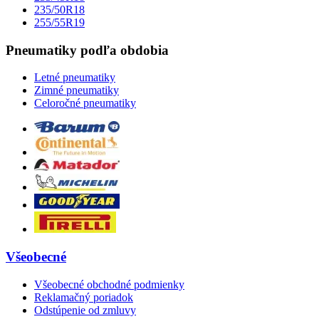
235/50R18
255/55R19
Pneumatiky podľa obdobia
Letné pneumatiky
Zimné pneumatiky
Celoročné pneumatiky
Všeobecné
Všeobecné obchodné podmienky
Reklamačný poriadok
Odstúpenie od zmluvy