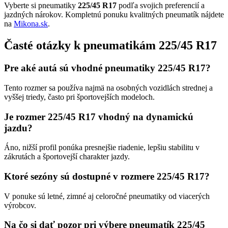
Vyberte si pneumatiky
225/45 R17
podľa svojich preferencií a
jazdných nárokov. Kompletnú ponuku kvalitných pneumatík nájdete
na
Mikona.sk
.
Časté otázky k pneumatikám 225/45 R17
Pre aké autá sú vhodné pneumatiky 225/45 R17?
Tento rozmer sa používa najmä na osobných vozidlách strednej a
vyššej triedy, často pri športovejších modeloch.
Je rozmer 225/45 R17 vhodný na dynamickú
jazdu?
Áno, nižší profil ponúka presnejšie riadenie, lepšiu stabilitu v
zákrutách a športovejší charakter jazdy.
Ktoré sezóny sú dostupné v rozmere 225/45 R17?
V ponuke sú letné, zimné aj celoročné pneumatiky od viacerých
výrobcov.
Na čo si dať pozor pri výbere pneumatík 225/45