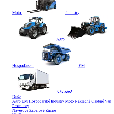
Moto
Industry
Agro
Hospodárske
EM
Nákladné
Duše
Agro
EM
Hospodarské
Industry
Moto
Nákladné
Osobné
Van
Protektory
Návesové
Záberové
Zimné