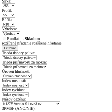
Šírka:
Profil:
Ráfik:
Výrobca:
Runflat
Skladom
rozšírené hľadanie
rozšírené hľadanie
Filtrovať
Trieda úspory paliva:
Trieda priľnavosti za mokra:
Úroveň hlučnosti:
Index nosnosti:
Index rychlosti:
Názov dezénu:
3PMSF (ANO/NIE):