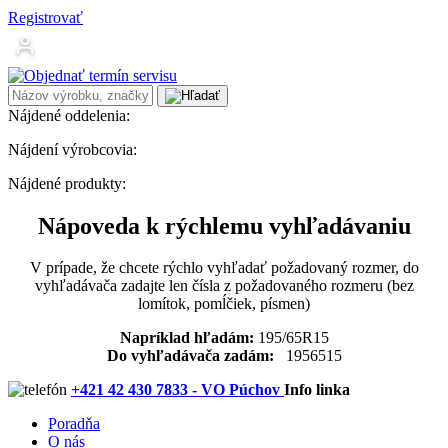
Registrovať
Nájdené oddelenia:
Nájdení výrobcovia:
Nájdené produkty:
Nápoveda k rýchlemu vyhľadávaniu
V prípade, že chcete rýchlo vyhľadať požadovaný rozmer, do
vyhľadávača zadajte len čísla z požadovaného rozmeru (bez
lomítok, pomĺčiek, písmen)
Napríklad hľadám:
195/65R15
Do vyhľadávača zadám:
1956515
+421 42 430 7833 - VO Púchov
Info linka
Poradňa
O nás