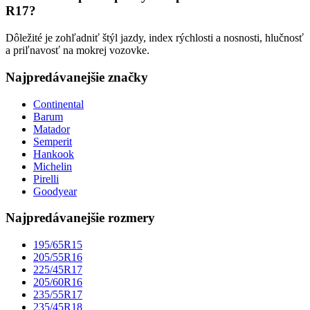
R17?
Dôležité je zohľadniť štýl jazdy, index rýchlosti a nosnosti, hlučnosť
a priľnavosť na mokrej vozovke.
Najpredávanejšie značky
Continental
Barum
Matador
Semperit
Hankook
Michelin
Pirelli
Goodyear
Najpredávanejšie rozmery
195/65R15
205/55R16
225/45R17
205/60R16
235/55R17
235/45R18