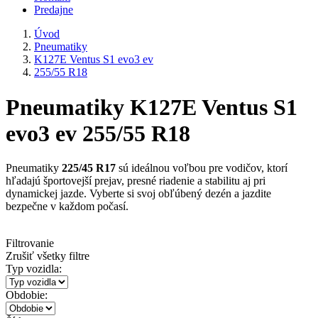
Predajne
Úvod
Pneumatiky
K127E Ventus S1 evo3 ev
255/55 R18
Pneumatiky K127E Ventus S1
evo3 ev 255/55 R18
Pneumatiky
225/45 R17
sú ideálnou voľbou pre vodičov, ktorí
hľadajú športovejší prejav, presné riadenie a stabilitu aj pri
dynamickej jazde. Vyberte si svoj obľúbený dezén a jazdite
bezpečne v každom počasí.
Filtrovanie
Zrušiť všetky filtre
Typ vozidla:
Obdobie: