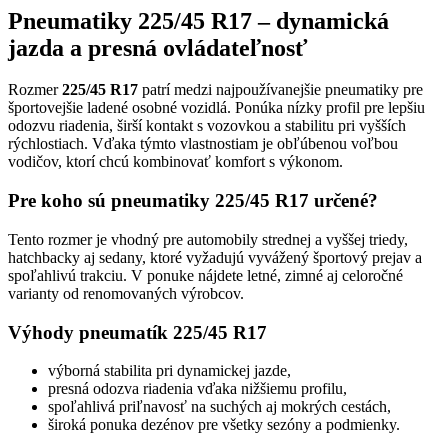
Pneumatiky 225/45 R17 – dynamická
jazda a presná ovládateľnosť
Rozmer
225/45 R17
patrí medzi najpoužívanejšie pneumatiky pre
športovejšie ladené osobné vozidlá. Ponúka nízky profil pre lepšiu
odozvu riadenia, širší kontakt s vozovkou a stabilitu pri vyšších
rýchlostiach. Vďaka týmto vlastnostiam je obľúbenou voľbou
vodičov, ktorí chcú kombinovať komfort s výkonom.
Pre koho sú pneumatiky 225/45 R17 určené?
Tento rozmer je vhodný pre automobily strednej a vyššej triedy,
hatchbacky aj sedany, ktoré vyžadujú vyvážený športový prejav a
spoľahlivú trakciu. V ponuke nájdete letné, zimné aj celoročné
varianty od renomovaných výrobcov.
Výhody pneumatík 225/45 R17
výborná stabilita pri dynamickej jazde,
presná odozva riadenia vďaka nižšiemu profilu,
spoľahlivá priľnavosť na suchých aj mokrých cestách,
široká ponuka dezénov pre všetky sezóny a podmienky.