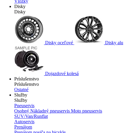
Vložky
Disky
Disky
Disky oceľové
Disky alu
Dojazdové kolesá
Príslušenstvo
Príslušenstvo
Ostatné
Služby
Služby
Pneuservis
Osobný
Nákladný pneuservis
Moto pneuservis
SUV/Van/Runflat
Autoservis
Prenájom
Prenájom nosiča na bicykle