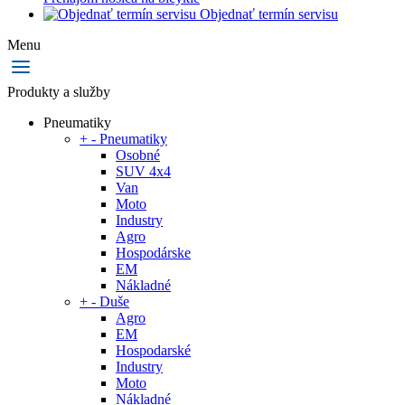
Objednať termín servisu
Menu
Produkty a služby
Pneumatiky
+
-
Pneumatiky
Osobné
SUV 4x4
Van
Moto
Industry
Agro
Hospodárske
EM
Nákladné
+
-
Duše
Agro
EM
Hospodarské
Industry
Moto
Nákladné