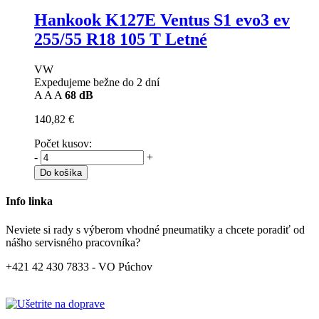
Hankook K127E Ventus S1 evo3 ev
255/55 R18 105 T Letné
VW
Expedujeme bežne do 2 dní
A
A
A
68 dB
140,82 €
Počet kusov:
-
+
Do košíka
Info linka
Neviete si rady s výberom vhodné pneumatiky a chcete poradiť od
nášho servisného pracovníka?
+421 42 430 7833 - VO Púchov