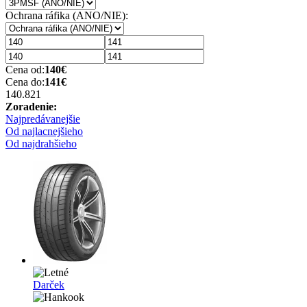
Ochrana ráfika (ANO/NIE):
Cena od:
140
€
Cena do:
141
€
140.82
1
Zoradenie:
Najpredávanejšie
Od najlacnejšieho
Od najdrahšieho
Darček