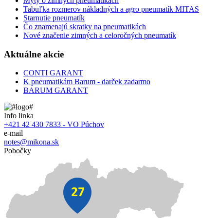
Mýty o zimných pneumatikách
Tabuľka rozmerov nákladných a agro pneumatík MITAS
Starnutie pneumatík
Čo znamenajú skratky na pneumatikách
Nové značenie zimných a celoročných pneumatík
Aktuálne akcie
CONTI GARANT
K pneumatikám Barum - darček zadarmo
BARUM GARANT
Info linka
+421 42 430 7833 - VO Púchov
e-mail
notes@mikona.sk
Pobočky