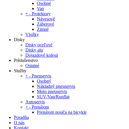
Osobné
Van
+
-
Protektory
Návesové
Záberové
Zimné
Vložky
Disky
Disky oceľové
Disky alu
Dojazdové kolesá
Príslušenstvo
Ostatné
Služby
+
-
Pneuservis
Osobný
Nákladný pneuservis
Moto pneuservis
SUV/Van/Runflat
Autoservis
+
-
Prenájom
Prenájom nosiča na bicykle
Poradňa
O nás
Kontakt