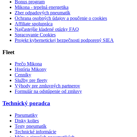
Bonus program
Mikona - tepelná energetika
Zber odpadových pneumatík
Ochrana osobných údajov a poučenie o cookies
Affiliate spolupráca
Najčastejšie kladené otázky FAQ
Spracovanie Cookies
Projekt kybernetickej bezpečnosti podporený SIEA
Fleet
Prečo Mikona
História Mikony
Cenníky
Služby pre fleety
Výhody pre zmluvných partnerov
Formulár na odstúpenie od zmluvy
Technický poradca
Pneumatiky
Disky kolies
Testy pneumatík
Technické informácie