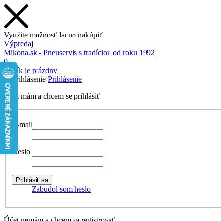
Využite možnosť lacno nakúpiť
Výpredaj
Mikona.sk - Pneuservis s tradíciou od roku 1992
0
Košík je prázdny
Prihlásenie
Účet mám a chcem se prihlásiť
E-mail
Heslo
Zabudol som heslo
Účet nemám a chcem sa registrovať