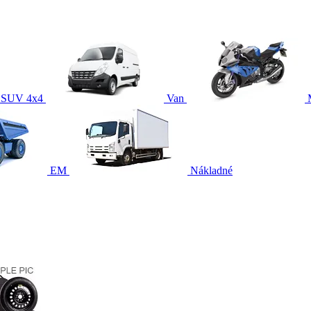
SUV 4x4
Van
EM
Nákladné