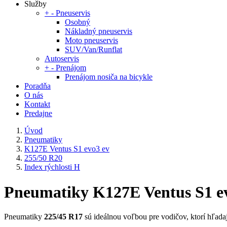
Služby
+
-
Pneuservis
Osobný
Nákladný pneuservis
Moto pneuservis
SUV/Van/Runflat
Autoservis
+
-
Prenájom
Prenájom nosiča na bicykle
Poradňa
O nás
Kontakt
Predajne
Úvod
Pneumatiky
K127E Ventus S1 evo3 ev
255/50 R20
Index rýchlosti H
Pneumatiky K127E Ventus S1 evo
Pneumatiky
225/45 R17
sú ideálnou voľbou pre vodičov, ktorí hľadajú