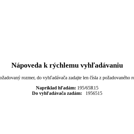
Nápoveda k rýchlemu vyhľadávaniu
požadovaný rozmer, do vyhľadávača zadajte len čísla z požadovaného r
Napríklad hľadám:
195/65R15
Do vyhľadávača zadám:
1956515