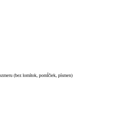
ozmeru (bez lomítok, pomĺčiek, písmen)