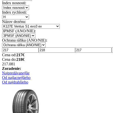
Index nosnosti:
Index rychlosti:
Názov dezénu:
3PMSF (ANO/NIE):
Ochrana ráfika (ANO/NIE):
Cena od:
217
€
Cena do:
218
€
217.08
1
Zoradenie:
Najpredávanejšie
Od najlacnejšieho
Od najdrahšieho