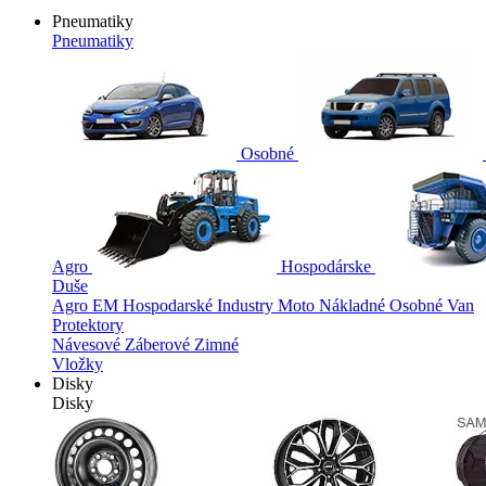
Pneumatiky
Pneumatiky
Osobné
Agro
Hospodárske
Duše
Agro
EM
Hospodarské
Industry
Moto
Nákladné
Osobné
Van
Protektory
Návesové
Záberové
Zimné
Vložky
Disky
Disky