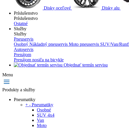
Disky oceľové
Disky alu
Príslušenstvo
Príslušenstvo
Ostatné
Služby
Služby
Pneuservis
Osobný
Nákladný pneuservis
Moto pneuservis
SUV/Van/Runfl
Autoservis
Prenájom
Prenájom nosiča na bicykle
Objednať termín servisu
Menu
Produkty a služby
Pneumatiky
+
-
Pneumatiky
Osobné
SUV 4x4
Van
Moto