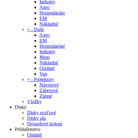
Industry
Agro
Hospodárske
EM
Nákladné
+
-
Duše
Agro
EM
Hospodarské
Industry
Moto
Nákladné
Osobné
Van
+
-
Protektory
Návesové
Záberové
Zimné
Vložky
Disky
Disky oceľové
Disky alu
Dojazdové kolesá
Príslušenstvo
Ostatné