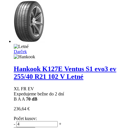
Darček
Hankook K127E Ventus S1 evo3 ev
255/40 R21 102 V Letné
XL FR EV
Expedujeme bežne do 2 dní
B
A
A
70 dB
236,64 €
Počet kusov:
-
+