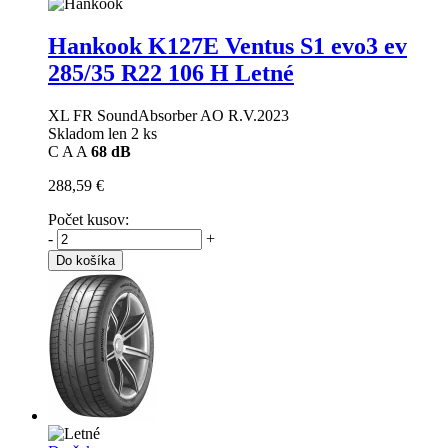
Hankook K127E Ventus S1 evo3 ev
285/35 R22 106 H Letné
XL FR SoundAbsorber AO R.V.2023
Skladom len 2 ks
C
A
A
68 dB
288,59 €
Počet kusov:
-
+
Do košíka