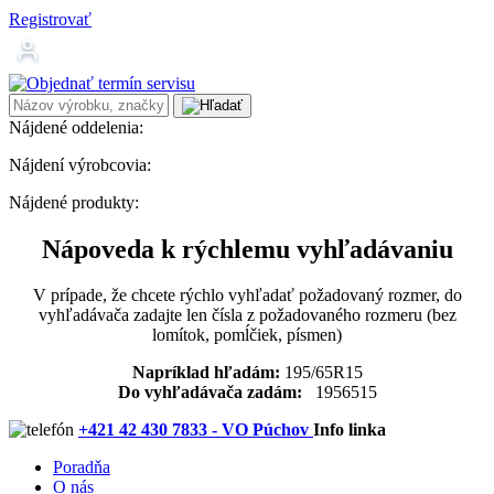
Registrovať
Nájdené oddelenia:
Nájdení výrobcovia:
Nájdené produkty:
Nápoveda k rýchlemu vyhľadávaniu
V prípade, že chcete rýchlo vyhľadať požadovaný rozmer, do
vyhľadávača zadajte len čísla z požadovaného rozmeru (bez
lomítok, pomĺčiek, písmen)
Napríklad hľadám:
195/65R15
Do vyhľadávača zadám:
1956515
+421 42 430 7833 - VO Púchov
Info linka
Poradňa
O nás