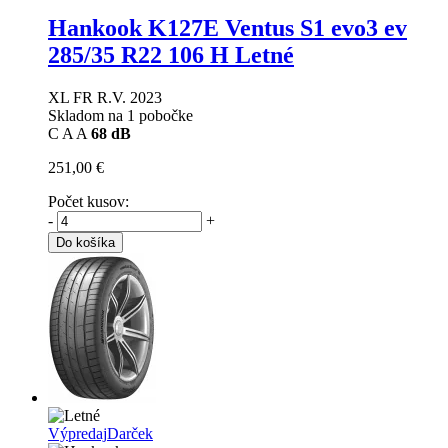
Hankook K127E Ventus S1 evo3 ev
285/35 R22 106 H Letné
XL FR R.V. 2023
Skladom na 1 pobočke
C
A
A
68 dB
251,00 €
Počet kusov:
-
+
Do košíka
Výpredaj
Darček