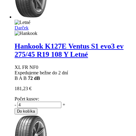
Darček
Hankook K127E Ventus S1 evo3 ev
275/45 R19 108 Y Letné
XL FR NF0
Expedujeme bežne do 2 dní
B
A
B
72 dB
181,23 €
Počet kusov:
-
+
Do košíka