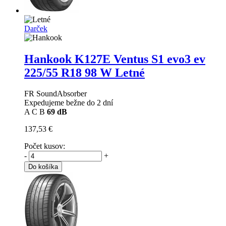
Darček
Hankook K127E Ventus S1 evo3 ev
225/55 R18 98 W Letné
FR SoundAbsorber
Expedujeme bežne do 2 dní
A
C
B
69 dB
137,53 €
Počet kusov:
-
+
Do košíka