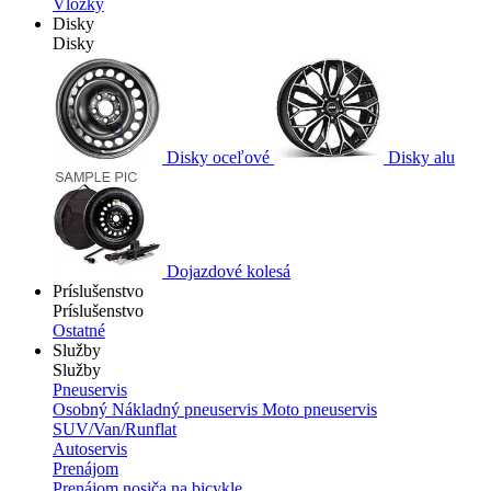
Vložky
Disky
Disky
Disky oceľové
Disky alu
Dojazdové kolesá
Príslušenstvo
Príslušenstvo
Ostatné
Služby
Služby
Pneuservis
Osobný
Nákladný pneuservis
Moto pneuservis
SUV/Van/Runflat
Autoservis
Prenájom
Prenájom nosiča na bicykle