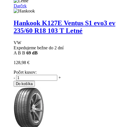
Darček
Hankook K127E Ventus S1 evo3 ev
235/60 R18 103 T Letné
VW
Expedujeme bežne do 2 dní
A
B
B
69 dB
128,98 €
Počet kusov:
-
+
Do košíka