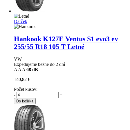
Darček
Hankook K127E Ventus S1 evo3 ev
255/55 R18 105 T Letné
VW
Expedujeme bežne do 2 dní
A
A
A
68 dB
140,82 €
Počet kusov:
-
+
Do košíka