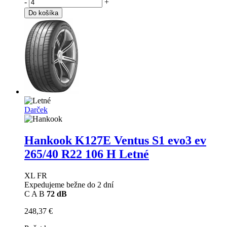
-
+
Do košíka
Darček
Hankook K127E Ventus S1 evo3 ev
265/40 R22 106 H Letné
XL FR
Expedujeme bežne do 2 dní
C
A
B
72 dB
248,37 €