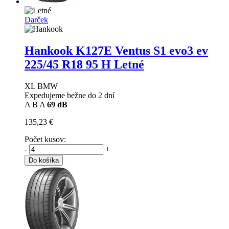
Darček
Hankook K127E Ventus S1 evo3 ev
225/45 R18 95 H Letné
XL BMW
Expedujeme bežne do 2 dní
A
B
A
69 dB
135,23 €
Počet kusov:
-
+
Do košíka