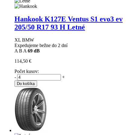
Hankook K127E Ventus S1 evo3 ev
205/50 R17 93 H Letné
XL BMW
Expedujeme bežne do 2 dní
A
B
A
69 dB
114,50 €
Počet kusov:
-
+
Do košíka