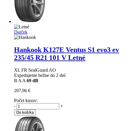
Darček
Hankook K127E Ventus S1 evo3 ev
235/45 R21 101 V Letné
XL FR SealGuard AO
Expedujeme bežne do 2 dní
B
A
A
69 dB
207,96 €
Počet kusov:
-
+
Do košíka