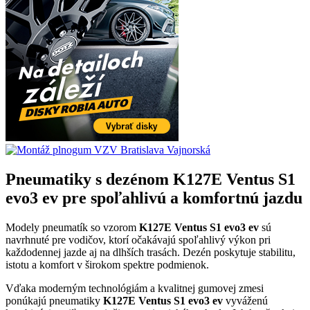
Pneumatiky s dezénom K127E Ventus S1
evo3 ev pre spoľahlivú a komfortnú jazdu
Modely pneumatík so vzorom
K127E Ventus S1 evo3 ev
sú
navrhnuté pre vodičov, ktorí očakávajú spoľahlivý výkon pri
každodennej jazde aj na dlhších trasách. Dezén poskytuje stabilitu,
istotu a komfort v širokom spektre podmienok.
Vďaka moderným technológiám a kvalitnej gumovej zmesi
ponúkajú pneumatiky
K127E Ventus S1 evo3 ev
vyváženú