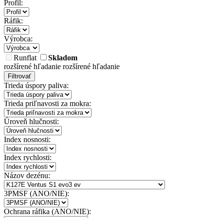
Profil:
Ráfik:
Výrobca:
Runflat
Skladom
rozšírené hľadanie
rozšírené hľadanie
Filtrovať
Trieda úspory paliva:
Trieda priľnavosti za mokra:
Úroveň hlučnosti:
Index nosnosti:
Index rychlosti:
Názov dezénu:
3PMSF (ANO/NIE):
Ochrana ráfika (ANO/NIE):