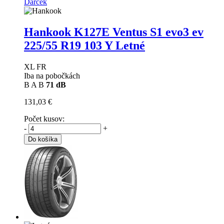
Darček
Hankook K127E Ventus S1 evo3 ev
225/55 R19 103 Y Letné
XL FR
Iba na pobočkách
B
A
B
71 dB
131,03 €
Počet kusov:
-
+
Do košíka