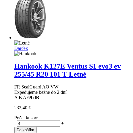
Darček
Hankook K127E Ventus S1 evo3 ev
255/45 R20 101 T Letné
FR SealGuard AO VW
Expedujeme bežne do 2 dní
A
B
A
69 dB
232,40 €
Počet kusov:
-
+
Do košíka