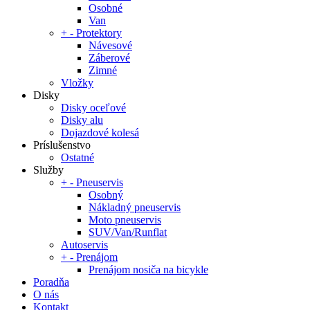
Osobné
Van
+
-
Protektory
Návesové
Záberové
Zimné
Vložky
Disky
Disky oceľové
Disky alu
Dojazdové kolesá
Príslušenstvo
Ostatné
Služby
+
-
Pneuservis
Osobný
Nákladný pneuservis
Moto pneuservis
SUV/Van/Runflat
Autoservis
+
-
Prenájom
Prenájom nosiča na bicykle
Poradňa
O nás
Kontakt