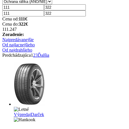
Cena od:
111
€
Cena do:
322
€
111.2
47
Zoradenie:
Najpredávanejšie
Od najlacnejšieho
Od najdrahšieho
Predchádzajúca
1
2
3
Ďalšia
Výpredaj
Darček