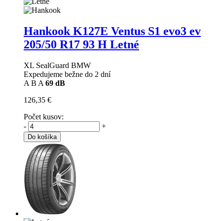
Hankook K127E Ventus S1 evo3 ev
205/50 R17 93 H Letné
XL SealGuard BMW
Expedujeme bežne do 2 dní
A
B
A
69 dB
126,35 €
Počet kusov:
-
+
Do košíka