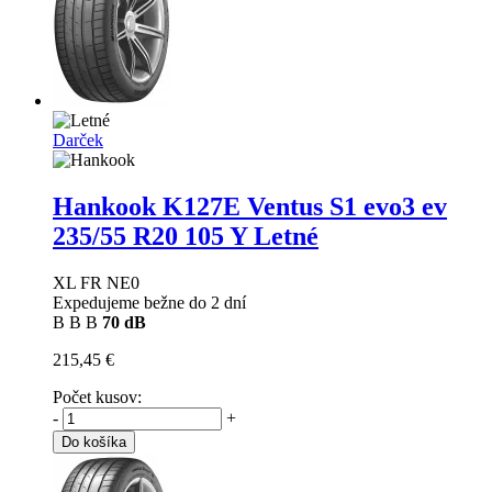
Darček
Hankook K127E Ventus S1 evo3 ev
235/55 R20 105 Y Letné
XL FR NE0
Expedujeme bežne do 2 dní
B
B
B
70 dB
215,45 €
Počet kusov:
-
+
Do košíka