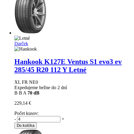
Darček
Hankook K127E Ventus S1 evo3 ev
285/45 R20 112 Y Letné
XL FR NE0
Expedujeme bežne do 2 dní
B
B
A
70 dB
229,14 €
Počet kusov:
-
+
Do košíka