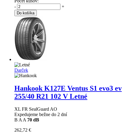
Počet kusov:
-
+
Do košíka
Darček
Hankook K127E Ventus S1 evo3 ev
255/40 R21 102 V Letné
XL FR SealGuard AO
Expedujeme bežne do 2 dní
B
A
A
70 dB
262,72 €