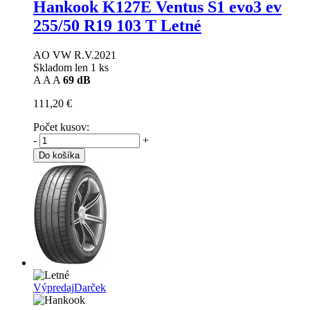
Hankook K127E Ventus S1 evo3 ev
255/50 R19 103 T Letné
AO VW R.V.2021
Skladom len 1 ks
A
A
A
69 dB
111,20 €
Počet kusov:
-
+
Do košíka
Výpredaj
Darček