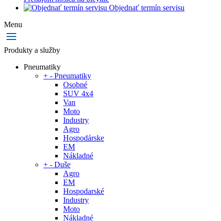
Objednať termín servisu
Menu
Produkty a služby
Pneumatiky
+
-
Pneumatiky
Osobné
SUV 4x4
Van
Moto
Industry
Agro
Hospodárske
EM
Nákladné
+
-
Duše
Agro
EM
Hospodarské
Industry
Moto
Nákladné