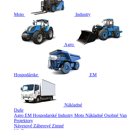
Moto
Industry
Agro
Hospodárske
EM
Nákladné
Duše
Agro
EM
Hospodarské
Industry
Moto
Nákladné
Osobné
Van
Protektory
Návesové
Záberové
Zimné