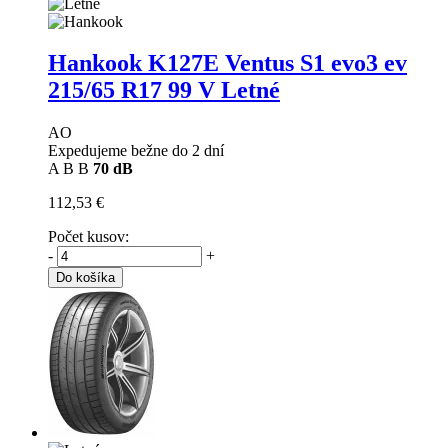
Hankook K127E Ventus S1 evo3 ev
215/65 R17 99 V Letné
AO
Expedujeme bežne do 2 dní
A
B
B
70 dB
112,53 €
Počet kusov:
-
+
Do košíka