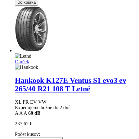
Do košíka
Darček
Hankook K127E Ventus S1 evo3 ev
265/40 R21 108 T Letné
XL FR EV VW
Expedujeme bežne do 2 dní
A
A
A
69 dB
237,62 €
Počet kusov: