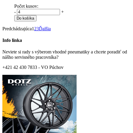
Počet kusov:
-
+
Do košíka
Predchádzajúca
1
2
3
Ďalšia
Info linka
Neviete si rady s výberom vhodné pneumatiky a chcete poradiť od
nášho servisného pracovníka?
+421 42 430 7833 - VO Púchov