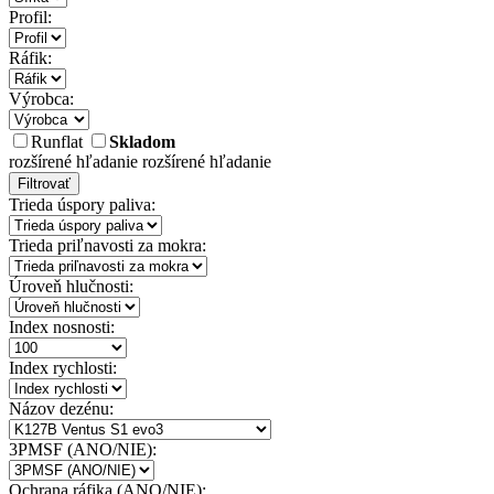
Profil:
Ráfik:
Výrobca:
Runflat
Skladom
rozšírené hľadanie
rozšírené hľadanie
Filtrovať
Trieda úspory paliva:
Trieda priľnavosti za mokra:
Úroveň hlučnosti:
Index nosnosti:
Index rychlosti:
Názov dezénu:
3PMSF (ANO/NIE):
Ochrana ráfika (ANO/NIE):