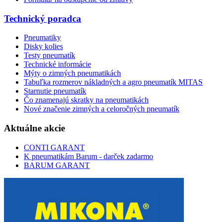
Technický poradca
Pneumatiky
Disky kolies
Testy pneumatík
Technické informácie
Mýty o zimných pneumatikách
Tabuľka rozmerov nákladných a agro pneumatík MITAS
Starnutie pneumatík
Čo znamenajú skratky na pneumatikách
Nové značenie zimných a celoročných pneumatík
Aktuálne akcie
CONTI GARANT
K pneumatikám Barum - darček zadarmo
BARUM GARANT