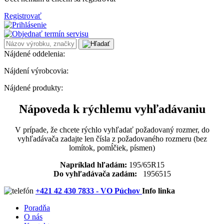
Registrovať
Nájdené oddelenia:
Nájdení výrobcovia:
Nájdené produkty:
Nápoveda k rýchlemu vyhľadávaniu
V prípade, že chcete rýchlo vyhľadať požadovaný rozmer, do
vyhľadávača zadajte len čísla z požadovaného rozmeru (bez
lomítok, pomĺčiek, písmen)
Napríklad hľadám:
195/65R15
Do vyhľadávača zadám:
1956515
+421 42 430 7833 - VO Púchov
Info linka
Poradňa
O nás