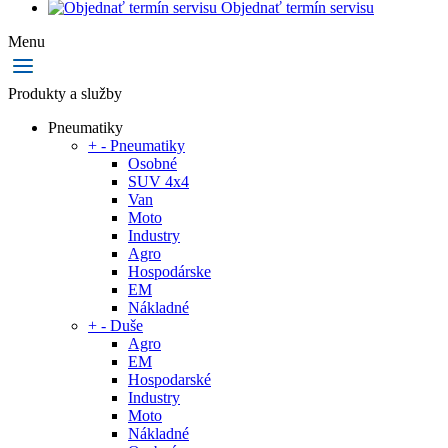
Objednať termín servisu
Menu
Produkty a služby
Pneumatiky
+
-
Pneumatiky
Osobné
SUV 4x4
Van
Moto
Industry
Agro
Hospodárske
EM
Nákladné
+
-
Duše
Agro
EM
Hospodarské
Industry
Moto
Nákladné