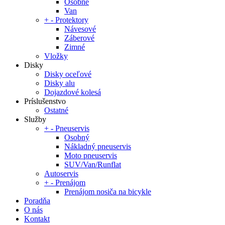
Osobné
Van
+
-
Protektory
Návesové
Záberové
Zimné
Vložky
Disky
Disky oceľové
Disky alu
Dojazdové kolesá
Príslušenstvo
Ostatné
Služby
+
-
Pneuservis
Osobný
Nákladný pneuservis
Moto pneuservis
SUV/Van/Runflat
Autoservis
+
-
Prenájom
Prenájom nosiča na bicykle
Poradňa
O nás
Kontakt