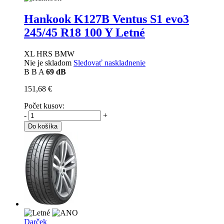
Hankook K127B Ventus S1 evo3
245/45 R18 100 Y Letné
XL HRS BMW
Nie je skladom
Sledovať naskladnenie
B
B
A
69 dB
151,68 €
Počet kusov:
-
+
Do košíka
Darček