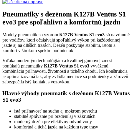
Pneumatiky s dezénom K127B Ventus S1
evo3 pre spoľahlivú a komfortnú jazdu
Modely pneumatík so vzorom
K127B Ventus S1 evo3
sú navrhnuté
pre vodičov, ktorí očakávajú spoľahlivý výkon pri každodennej
jazde aj na dlhších trasách. Dezén poskytuje stabilitu, istotu a
komfort v širokom spektre podmienok.
Vďaka moderným technológiám a kvalitnej gumovej zmesi
ponúkajú pneumatiky
K127B Ventus S1 evo3
vyváženú
kombináciu priľnavosti, životnosti a tichého chodu. Ich konštrukcia
je optimalizovaná tak, aby zvládla meniace sa podmienky a zároveň
zabezpečila istý kontakt s vozovkou.
Hlavné výhody pneumatík s dezénom K127B Ventus
S1 evo3
istá priľnavosť na suchu aj mokrom povrchu
stabilné správanie pri brzdení aj v zákrutách
moderný dezén pre efektívny odvod vody
komfortná a tichá jazda na každom type trasy