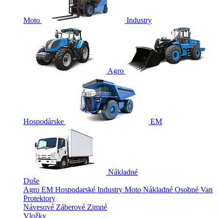
Moto
Industry
Agro
Hospodárske
EM
Nákladné
Duše
Agro
EM
Hospodarské
Industry
Moto
Nákladné
Osobné
Van
Protektory
Návesové
Záberové
Zimné
Vložky