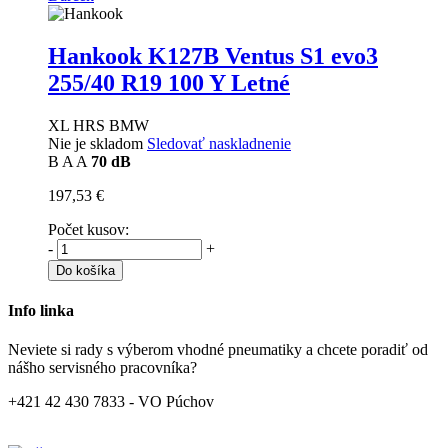
Hankook K127B Ventus S1 evo3
255/40 R19 100 Y Letné
XL HRS BMW
Nie je skladom
Sledovať naskladnenie
B
A
A
70 dB
197,53 €
Počet kusov:
-
+
Do košíka
Info linka
Neviete si rady s výberom vhodné pneumatiky a chcete poradiť od
nášho servisného pracovníka?
+421 42 430 7833 - VO Púchov