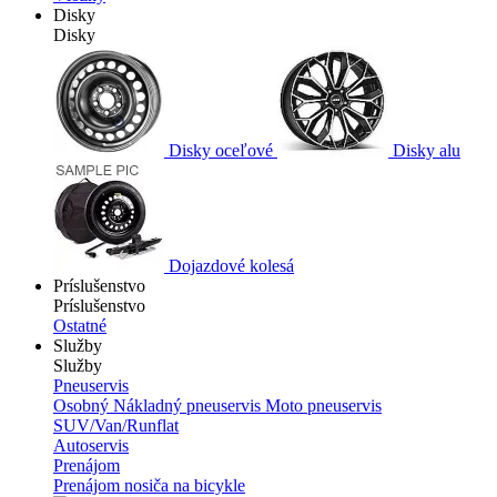
Disky
Disky
Disky oceľové
Disky alu
Dojazdové kolesá
Príslušenstvo
Príslušenstvo
Ostatné
Služby
Služby
Pneuservis
Osobný
Nákladný pneuservis
Moto pneuservis
SUV/Van/Runflat
Autoservis
Prenájom
Prenájom nosiča na bicykle