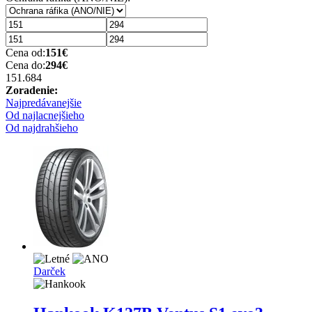
Cena od:
151
€
Cena do:
294
€
151.68
4
Zoradenie:
Najpredávanejšie
Od najlacnejšieho
Od najdrahšieho
Darček