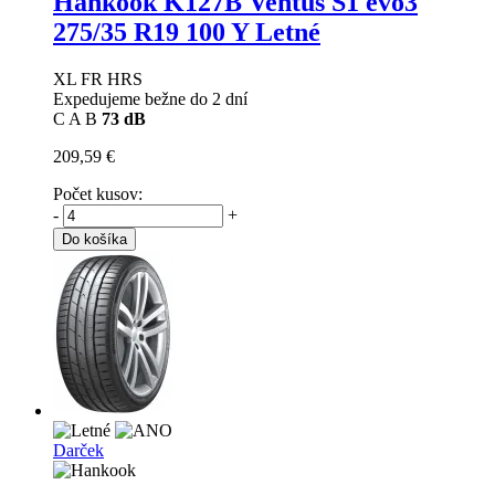
Hankook K127B Ventus S1 evo3
275/35 R19 100 Y Letné
XL FR HRS
Expedujeme bežne do 2 dní
C
A
B
73 dB
209,59 €
Počet kusov:
-
+
Do košíka
Darček