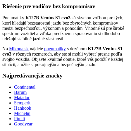
Riešenie pre vodičov bez kompromisov
Pneumatiky
K127B Ventus S1 evo3
sú skvelou voľbou pre tých,
ktorí hľadajú bezstarostnú jazdu bez zbytočných kompromisov
medzi bezpečnosťou, výkonom a pohodlím. Vhodné sú pre široké
spektrum vozidiel a vďaka precíznemu spracovaniu si dlhodobo
udržujú stabilné jazdné vlastnosti.
Na
Mikona.sk
nájdete
pneumatiky
s dezénom
K127B Ventus S1
evo3
v rôznych rozmeroch, aby ste si mohli vybrať presne podľa
svojho vozidla. Objavte kvalitné obutie, ktoré vás podrží v každej
situácii, a užite si pokojnejšiu a bezpečnejšiu jazdu.
Najpredávanejšie značky
Continental
Barum
Matador
Semperit
Hankook
Michelin
Pirelli
Goodyear