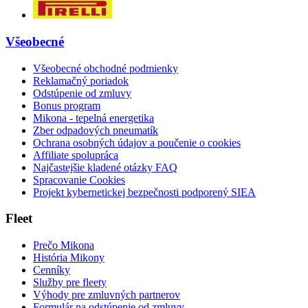
Všeobecné
Všeobecné obchodné podmienky
Reklamačný poriadok
Odstúpenie od zmluvy
Bonus program
Mikona - tepelná energetika
Zber odpadových pneumatík
Ochrana osobných údajov a poučenie o cookies
Affiliate spolupráca
Najčastejšie kladené otázky FAQ
Spracovanie Cookies
Projekt kybernetickej bezpečnosti podporený SIEA
Fleet
Prečo Mikona
História Mikony
Cenníky
Služby pre fleety
Výhody pre zmluvných partnerov
Formulár na odstúpenie od zmluvy