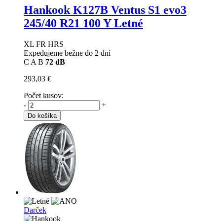
Hankook K127B Ventus S1 evo3
245/40 R21 100 Y Letné
XL FR HRS
Expedujeme bežne do 2 dní
C
A
B
72 dB
293,03 €
Počet kusov:
-
+
Do košíka
Darček