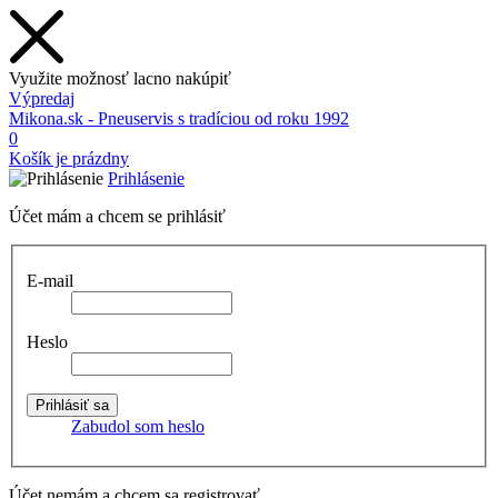
Využite možnosť lacno nakúpiť
Výpredaj
Mikona.sk - Pneuservis s tradíciou od roku 1992
0
Košík je prázdny
Prihlásenie
Účet mám a chcem se prihlásiť
E-mail
Heslo
Zabudol som heslo
Účet nemám a chcem sa registrovať