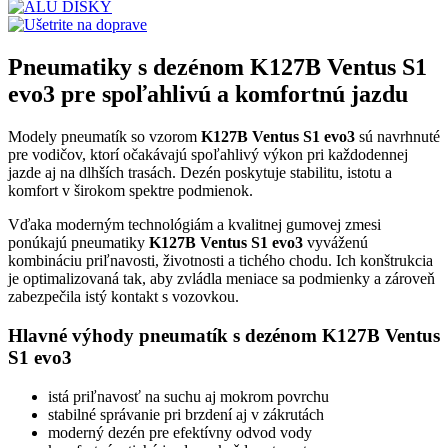
Pneumatiky s dezénom K127B Ventus S1
evo3 pre spoľahlivú a komfortnú jazdu
Modely pneumatík so vzorom
K127B Ventus S1 evo3
sú navrhnuté
pre vodičov, ktorí očakávajú spoľahlivý výkon pri každodennej
jazde aj na dlhších trasách. Dezén poskytuje stabilitu, istotu a
komfort v širokom spektre podmienok.
Vďaka moderným technológiám a kvalitnej gumovej zmesi
ponúkajú pneumatiky
K127B Ventus S1 evo3
vyváženú
kombináciu priľnavosti, životnosti a tichého chodu. Ich konštrukcia
je optimalizovaná tak, aby zvládla meniace sa podmienky a zároveň
zabezpečila istý kontakt s vozovkou.
Hlavné výhody pneumatík s dezénom K127B Ventus
S1 evo3
istá priľnavosť na suchu aj mokrom povrchu
stabilné správanie pri brzdení aj v zákrutách
moderný dezén pre efektívny odvod vody