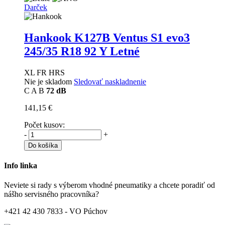
Darček
Hankook K127B Ventus S1 evo3
245/35 R18 92 Y Letné
XL FR HRS
Nie je skladom
Sledovať naskladnenie
C
A
B
72 dB
141,15 €
Počet kusov:
-
+
Do košíka
Info linka
Neviete si rady s výberom vhodné pneumatiky a chcete poradiť od
nášho servisného pracovníka?
+421 42 430 7833 - VO Púchov