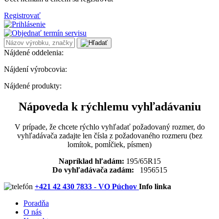
Registrovať
Nájdené oddelenia:
Nájdení výrobcovia:
Nájdené produkty:
Nápoveda k rýchlemu vyhľadávaniu
V prípade, že chcete rýchlo vyhľadať požadovaný rozmer, do
vyhľadávača zadajte len čísla z požadovaného rozmeru (bez
lomítok, pomĺčiek, písmen)
Napríklad hľadám:
195/65R15
Do vyhľadávača zadám:
1956515
+421 42 430 7833 - VO Púchov
Info linka
Poradňa
O nás