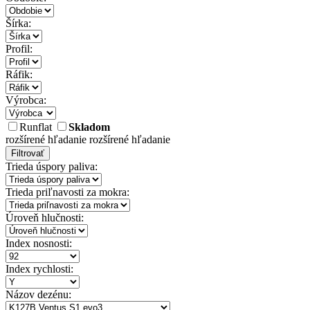
Šírka:
Profil:
Ráfik:
Výrobca:
Runflat
Skladom
rozšírené hľadanie
rozšírené hľadanie
Filtrovať
Trieda úspory paliva:
Trieda priľnavosti za mokra:
Úroveň hlučnosti:
Index nosnosti:
Index rychlosti:
Názov dezénu: