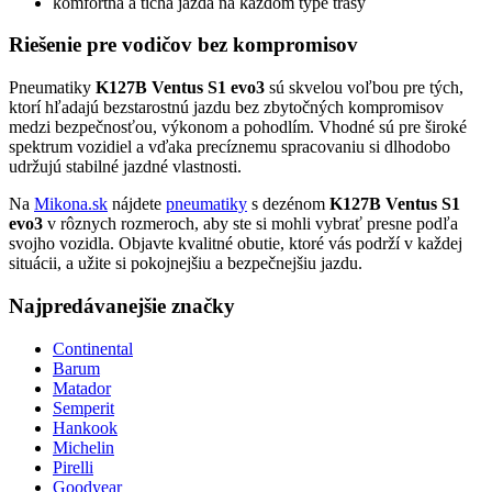
komfortná a tichá jazda na každom type trasy
Riešenie pre vodičov bez kompromisov
Pneumatiky
K127B Ventus S1 evo3
sú skvelou voľbou pre tých,
ktorí hľadajú bezstarostnú jazdu bez zbytočných kompromisov
medzi bezpečnosťou, výkonom a pohodlím. Vhodné sú pre široké
spektrum vozidiel a vďaka precíznemu spracovaniu si dlhodobo
udržujú stabilné jazdné vlastnosti.
Na
Mikona.sk
nájdete
pneumatiky
s dezénom
K127B Ventus S1
evo3
v rôznych rozmeroch, aby ste si mohli vybrať presne podľa
svojho vozidla. Objavte kvalitné obutie, ktoré vás podrží v každej
situácii, a užite si pokojnejšiu a bezpečnejšiu jazdu.
Najpredávanejšie značky
Continental
Barum
Matador
Semperit
Hankook
Michelin
Pirelli
Goodyear