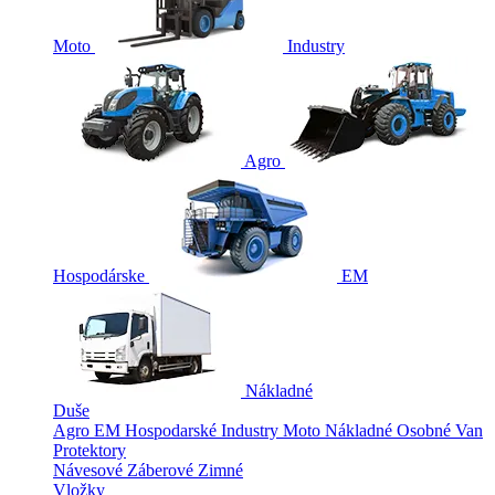
Moto
Industry
Agro
Hospodárske
EM
Nákladné
Duše
Agro
EM
Hospodarské
Industry
Moto
Nákladné
Osobné
Van
Protektory
Návesové
Záberové
Zimné
Vložky