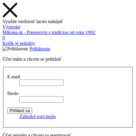
Využite možnosť lacno nakúpiť
Výpredaj
Mikona.sk - Pneuservis s tradíciou od roku 1992
0
Košík je prázdny
Prihlásenie
Účet mám a chcem se prihlásiť
E-mail
Heslo
Zabudol som heslo
Účet nemám a chcem sa registrovať