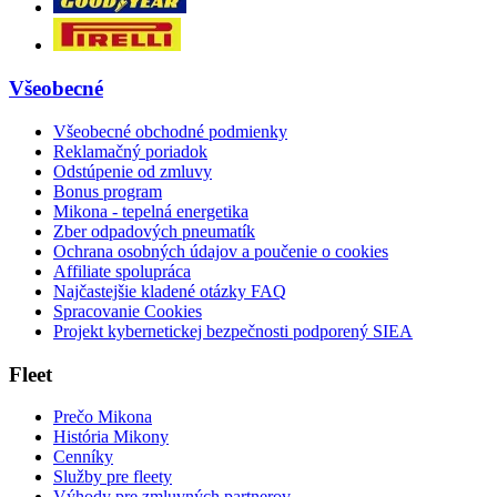
Všeobecné
Všeobecné obchodné podmienky
Reklamačný poriadok
Odstúpenie od zmluvy
Bonus program
Mikona - tepelná energetika
Zber odpadových pneumatík
Ochrana osobných údajov a poučenie o cookies
Affiliate spolupráca
Najčastejšie kladené otázky FAQ
Spracovanie Cookies
Projekt kybernetickej bezpečnosti podporený SIEA
Fleet
Prečo Mikona
História Mikony
Cenníky
Služby pre fleety
Výhody pre zmluvných partnerov