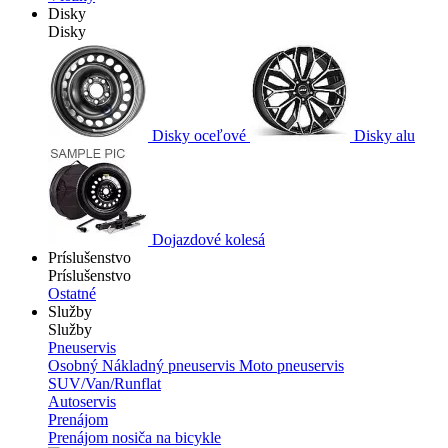
Disky
Disky
Disky oceľové
Disky alu
Dojazdové kolesá
Príslušenstvo
Príslušenstvo
Ostatné
Služby
Služby
Pneuservis
Osobný
Nákladný pneuservis
Moto pneuservis
SUV/Van/Runflat
Autoservis
Prenájom
Prenájom nosiča na bicykle