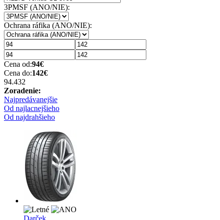
3PMSF (ANO/NIE):
Ochrana ráfika (ANO/NIE):
Cena od:
94
€
Cena do:
142
€
94.43
2
Zoradenie:
Najpredávanejšie
Od najlacnejšieho
Od najdrahšieho
Darček