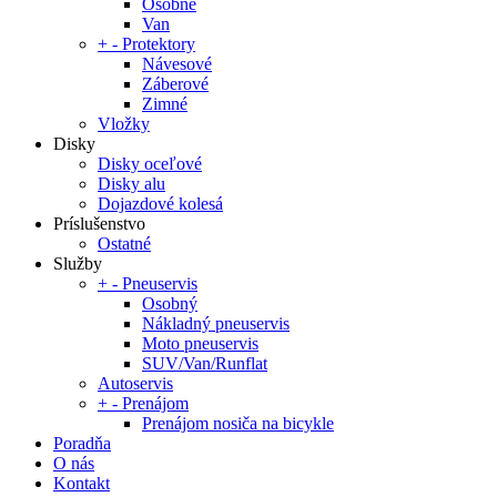
Osobné
Van
+
-
Protektory
Návesové
Záberové
Zimné
Vložky
Disky
Disky oceľové
Disky alu
Dojazdové kolesá
Príslušenstvo
Ostatné
Služby
+
-
Pneuservis
Osobný
Nákladný pneuservis
Moto pneuservis
SUV/Van/Runflat
Autoservis
+
-
Prenájom
Prenájom nosiča na bicykle
Poradňa
O nás
Kontakt