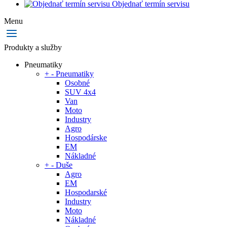
Objednať termín servisu
Menu
Produkty a služby
Pneumatiky
+
-
Pneumatiky
Osobné
SUV 4x4
Van
Moto
Industry
Agro
Hospodárske
EM
Nákladné
+
-
Duše
Agro
EM
Hospodarské
Industry
Moto
Nákladné