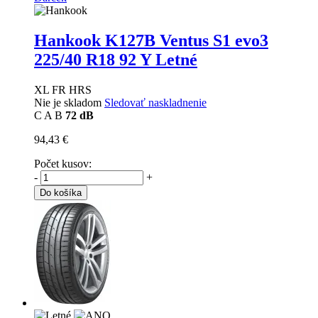
Hankook K127B Ventus S1 evo3
225/40 R18 92 Y Letné
XL FR HRS
Nie je skladom
Sledovať naskladnenie
C
A
B
72 dB
94,43 €
Počet kusov:
-
+
Do košíka