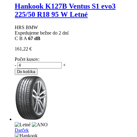
Hankook K127B Ventus S1 evo3
225/50 R18 95 W Letné
HRS BMW
Expedujeme bežne do 2 dní
C
B
A
67 dB
161,22 €
Počet kusov:
-
+
Do košíka
Darček