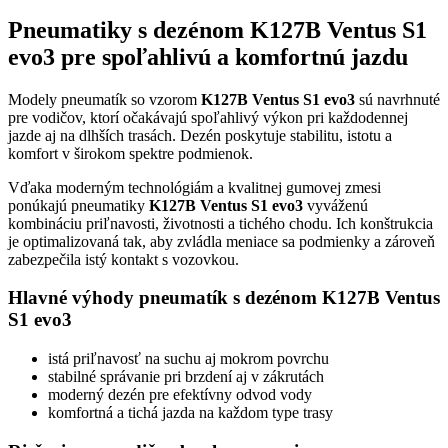
Pneumatiky s dezénom K127B Ventus S1
evo3 pre spoľahlivú a komfortnú jazdu
Modely pneumatík so vzorom
K127B Ventus S1 evo3
sú navrhnuté
pre vodičov, ktorí očakávajú spoľahlivý výkon pri každodennej
jazde aj na dlhších trasách. Dezén poskytuje stabilitu, istotu a
komfort v širokom spektre podmienok.
Vďaka moderným technológiám a kvalitnej gumovej zmesi
ponúkajú pneumatiky
K127B Ventus S1 evo3
vyváženú
kombináciu priľnavosti, životnosti a tichého chodu. Ich konštrukcia
je optimalizovaná tak, aby zvládla meniace sa podmienky a zároveň
zabezpečila istý kontakt s vozovkou.
Hlavné výhody pneumatík s dezénom K127B Ventus
S1 evo3
istá priľnavosť na suchu aj mokrom povrchu
stabilné správanie pri brzdení aj v zákrutách
moderný dezén pre efektívny odvod vody
komfortná a tichá jazda na každom type trasy