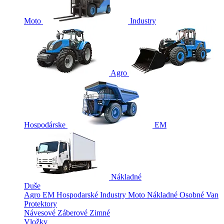
Moto
Industry
Agro
Hospodárske
EM
Nákladné
Duše
Agro
EM
Hospodarské
Industry
Moto
Nákladné
Osobné
Van
Protektory
Návesové
Záberové
Zimné
Vložky