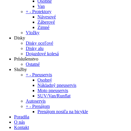
Osobné
Van
+
-
Protektory
Návesové
Záberové
Zimné
Vložky
Disky
Disky oceľové
Disky alu
Dojazdové kolesá
Príslušenstvo
Ostatné
Služby
+
-
Pneuservis
Osobný
Nákladný pneuservis
Moto pneuservis
SUV/Van/Runflat
Autoservis
+
-
Prenájom
Prenájom nosiča na bicykle
Poradňa
O nás
Kontakt