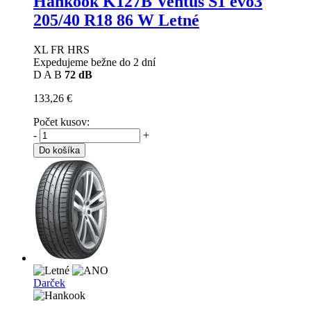
Hankook K127B Ventus S1 evo3
205/40 R18 86 W Letné
XL FR HRS
Expedujeme bežne do 2 dní
D
A
B
72 dB
133,26 €
Počet kusov:
-
+
Do košíka
Darček