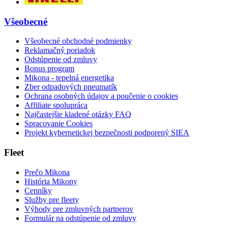
Všeobecné
Všeobecné obchodné podmienky
Reklamačný poriadok
Odstúpenie od zmluvy
Bonus program
Mikona - tepelná energetika
Zber odpadových pneumatík
Ochrana osobných údajov a poučenie o cookies
Affiliate spolupráca
Najčastejšie kladené otázky FAQ
Spracovanie Cookies
Projekt kybernetickej bezpečnosti podporený SIEA
Fleet
Prečo Mikona
História Mikony
Cenníky
Služby pre fleety
Výhody pre zmluvných partnerov
Formulár na odstúpenie od zmluvy