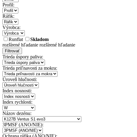
Profil:
Ráfik:
Výrobca:
Runflat
Skladom
rozšírené hľadanie
rozšírené hľadanie
Filtrovať
Trieda úspory paliva:
Trieda priľnavosti za mokra:
Úroveň hlučnosti:
Index nosnosti:
Index rychlosti:
Názov dezénu:
3PMSF (ANO/NIE):
Ochrana ráfika (ANO/NIE):