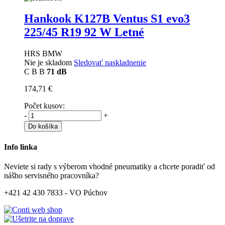
Hankook K127B Ventus S1 evo3
225/45 R19 92 W Letné
HRS BMW
Nie je skladom
Sledovať naskladnenie
C
B
B
71 dB
174,71 €
Počet kusov:
-
+
Do košíka
Info linka
Neviete si rady s výberom vhodné pneumatiky a chcete poradiť od
nášho servisného pracovníka?
+421 42 430 7833 - VO Púchov