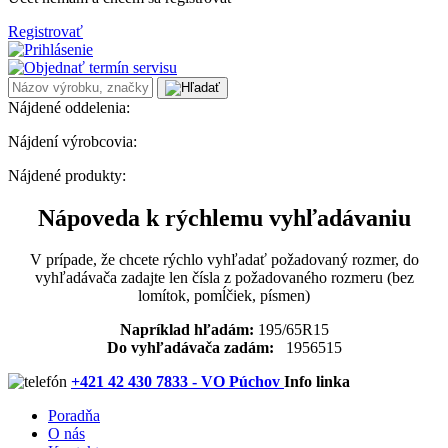
Registrovať
Nájdené oddelenia:
Nájdení výrobcovia:
Nájdené produkty:
Nápoveda k rýchlemu vyhľadávaniu
V prípade, že chcete rýchlo vyhľadať požadovaný rozmer, do
vyhľadávača zadajte len čísla z požadovaného rozmeru (bez
lomítok, pomĺčiek, písmen)
Napríklad hľadám:
195/65R15
Do vyhľadávača zadám:
1956515
+421 42 430 7833 - VO Púchov
Info linka
Poradňa
O nás