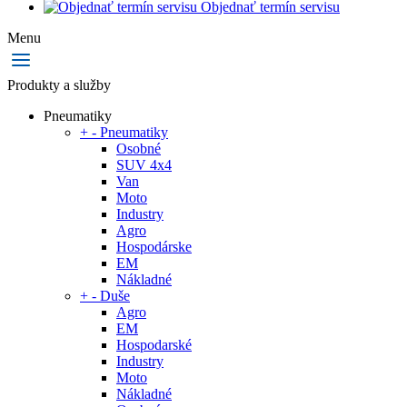
Objednať termín servisu
Menu
Produkty a služby
Pneumatiky
+
-
Pneumatiky
Osobné
SUV 4x4
Van
Moto
Industry
Agro
Hospodárske
EM
Nákladné
+
-
Duše
Agro
EM
Hospodarské
Industry
Moto
Nákladné