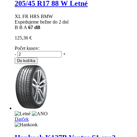
205/45 R17 88 W Letné
XL FR HRS BMW
Expedujeme bežne do 2 dní
B
B
A
67 dB
125,36 €
Počet kusov:
-
+
Do košíka
Darček