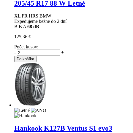
205/45 R17 88 W Letné
XL FR HRS BMW
Expedujeme bežne do 2 dní
B
B
A
68 dB
125,36 €
Počet kusov:
-
+
Do košíka
Hankook K127B Ventus S1 evo3