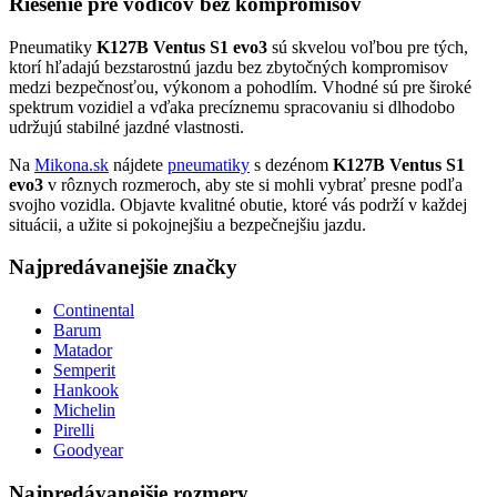
Riešenie pre vodičov bez kompromisov
Pneumatiky
K127B Ventus S1 evo3
sú skvelou voľbou pre tých,
ktorí hľadajú bezstarostnú jazdu bez zbytočných kompromisov
medzi bezpečnosťou, výkonom a pohodlím. Vhodné sú pre široké
spektrum vozidiel a vďaka precíznemu spracovaniu si dlhodobo
udržujú stabilné jazdné vlastnosti.
Na
Mikona.sk
nájdete
pneumatiky
s dezénom
K127B Ventus S1
evo3
v rôznych rozmeroch, aby ste si mohli vybrať presne podľa
svojho vozidla. Objavte kvalitné obutie, ktoré vás podrží v každej
situácii, a užite si pokojnejšiu a bezpečnejšiu jazdu.
Najpredávanejšie značky
Continental
Barum
Matador
Semperit
Hankook
Michelin
Pirelli
Goodyear
Najpredávanejšie rozmery