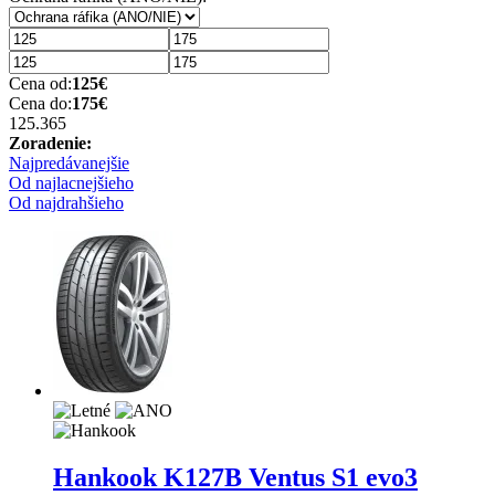
Cena od:
125
€
Cena do:
175
€
125.36
5
Zoradenie:
Najpredávanejšie
Od najlacnejšieho
Od najdrahšieho
Hankook K127B Ventus S1 evo3