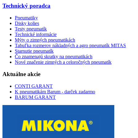
Technický poradca
Pneumatiky
Disky kolies
Testy pneumatík
Technické informácie
Mýty o zimných pneumatikách
Tabuľka rozmerov nákladných a agro pneumatík MITAS
Starnutie pneumatík
Čo znamenajú skratky na pneumatikách
Nové značenie zimných a celoročných pneumatík
Aktuálne akcie
CONTI GARANT
K pneumatikám Barum - darček zadarmo
BARUM GARANT