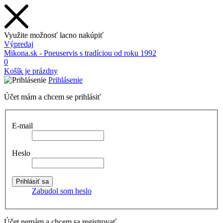
Využite možnosť lacno nakúpiť
Výpredaj
Mikona.sk - Pneuservis s tradíciou od roku 1992
0
Košík je prázdny
Prihlásenie
Účet mám a chcem se prihlásiť
E-mail
Heslo
Zabudol som heslo
Účet nemám a chcem sa registrovať