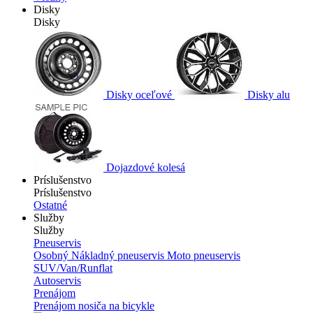
Disky
Disky
Disky oceľové
Disky alu
Dojazdové kolesá
Príslušenstvo
Príslušenstvo
Ostatné
Služby
Služby
Pneuservis
Osobný
Nákladný pneuservis
Moto pneuservis
SUV/Van/Runflat
Autoservis
Prenájom
Prenájom nosiča na bicykle