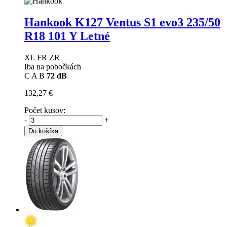
Hankook K127 Ventus S1 evo3
235/50
R18 101 Y Letné
XL FR ZR
Iba na pobočkách
C
A
B
72 dB
132,27 €
Počet kusov:
-
+
Do košíka