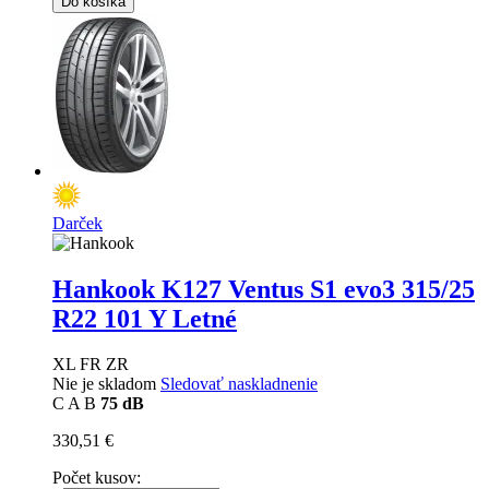
Do košíka
Darček
Hankook K127 Ventus S1 evo3
315/25
R22 101 Y Letné
XL FR ZR
Nie je skladom
Sledovať naskladnenie
C
A
B
75 dB
330,51 €
Počet kusov: