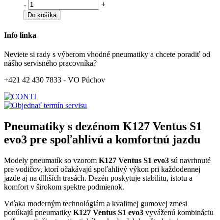
-
+
Do košíka
Info linka
Neviete si rady s výberom vhodné pneumatiky a chcete poradiť od
nášho servisného pracovníka?
+421 42 430 7833 - VO Púchov
Pneumatiky s dezénom K127 Ventus S1
evo3 pre spoľahlivú a komfortnú jazdu
Modely pneumatík so vzorom
K127 Ventus S1 evo3
sú navrhnuté
pre vodičov, ktorí očakávajú spoľahlivý výkon pri každodennej
jazde aj na dlhších trasách. Dezén poskytuje stabilitu, istotu a
komfort v širokom spektre podmienok.
Vďaka moderným technológiám a kvalitnej gumovej zmesi
ponúkajú pneumatiky
K127 Ventus S1 evo3
vyváženú kombináciu