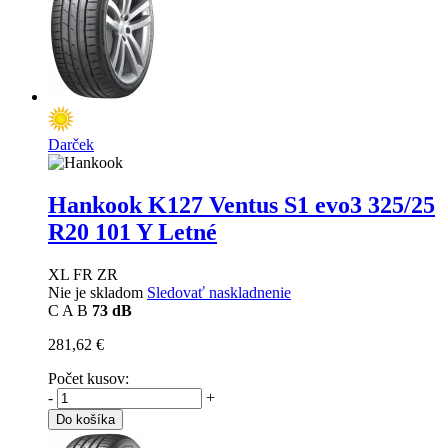
Darček
Hankook K127 Ventus S1 evo3
325/25
R20 101 Y Letné
XL FR ZR
Nie je skladom
Sledovať naskladnenie
C
A
B
73 dB
281,62 €
Počet kusov:
-
+
Do košíka