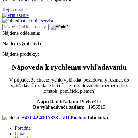
Registrovať
Nájdené oddelenia:
Nájdení výrobcovia:
Nájdené produkty:
Nápoveda k rýchlemu vyhľadávaniu
V prípade, že chcete rýchlo vyhľadať požadovaný rozmer, do
vyhľadávača zadajte len čísla z požadovaného rozmeru (bez
lomítok, pomĺčiek, písmen)
Napríklad hľadám:
195/65R15
Do vyhľadávača zadám:
1956515
+421 42 430 7833 - VO Púchov
Info linka
Poradňa
O nás