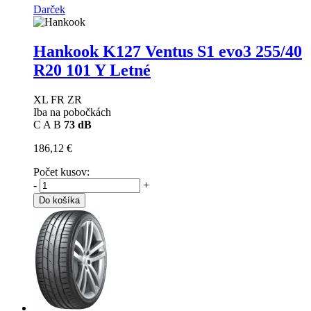
Darček
Hankook K127 Ventus S1 evo3
255/40
R20 101 Y Letné
XL FR ZR
Iba na pobočkách
C
A
B
73 dB
186,12 €
Počet kusov:
-
+
Do košíka