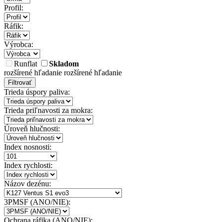
Profil:
Ráfik:
Výrobca:
Runflat
Skladom
rozšírené hľadanie
rozšírené hľadanie
Filtrovať
Trieda úspory paliva:
Trieda priľnavosti za mokra:
Úroveň hlučnosti:
Index nosnosti:
Index rychlosti:
Názov dezénu:
3PMSF (ANO/NIE):
Ochrana ráfika (ANO/NIE):