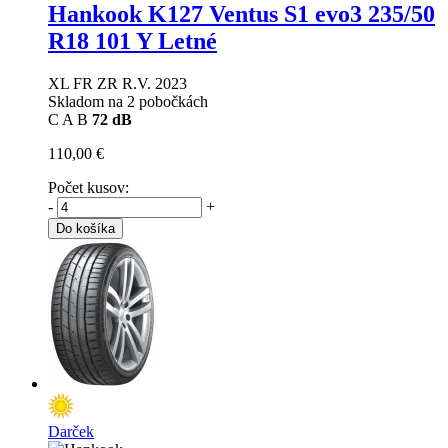
Hankook K127 Ventus S1 evo3
235/50
R18 101 Y Letné
XL FR ZR R.V. 2023
Skladom na 2 pobočkách
C
A
B
72 dB
110,00 €
Počet kusov:
-
+
Do košíka
Darček