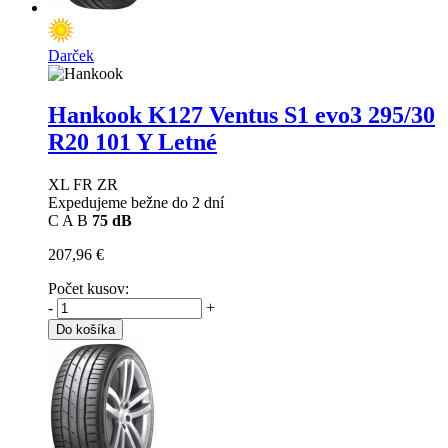
Darček
Hankook K127 Ventus S1 evo3
295/30
R20 101 Y Letné
XL FR ZR
Expedujeme bežne do 2 dní
C
A
B
75 dB
207,96 €
Počet kusov:
-
+
Do košíka