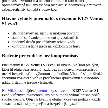
priľnavosti, životnosti a tichého chodu. Ich konštrukcia je
optimalizovaná tak, aby zvládla meniace sa podmienky a zároveň
zabezpečila istý kontakt s vozovkou.
Hlavné výhody pneumatík s dezénom K127 Ventus
S1 evo3
istá priľnavosť na suchu aj mokrom povrchu
stabilné správanie pri brzdení aj v zákrutách
moderný dezén pre efektívny odvod vody
komfortná a tichá jazda na každom type trasy
Riešenie pre vodičov bez kompromisov
Pneumatiky
K127 Ventus S1 evo3
sú skvelou voľbou pre tých,
ktorí hľadajú bezstarostnú jazdu bez zbytočných kompromisov
medzi bezpečnosťou, výkonom a pohodlím. Vhodné sú pre široké
spektrum vozidiel a vďaka precíznemu spracovaniu si dlhodobo
udržujú stabilné jazdné vlastnosti.
Na
Mikona.sk
nájdete
pneumatiky
s dezénom
K127 Ventus S1
evo3
v rôznych rozmeroch, aby ste si mohli vybrať presne podľa
svojho vozidla. Objavte kvalitné obutie, ktoré vás podrží v každej
situácii, a užite si pokojnejšiu a bezpečnejšiu jazdu.