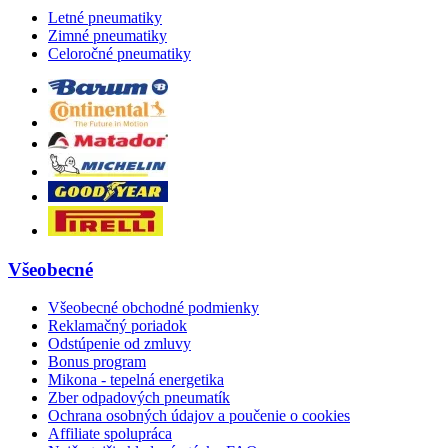
Letné pneumatiky
Zimné pneumatiky
Celoročné pneumatiky
Všeobecné
Všeobecné obchodné podmienky
Reklamačný poriadok
Odstúpenie od zmluvy
Bonus program
Mikona - tepelná energetika
Zber odpadových pneumatík
Ochrana osobných údajov a poučenie o cookies
Affiliate spolupráca