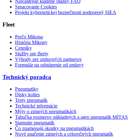
Najčastejšie kladené otázky FAQ
Spracovanie Cookies
Projekt kybernetickej bezpečnosti podporený SIEA
Fleet
Prečo Mikona
História Mikony
Cenníky
Služby pre fleety
Výhody pre zmluvných partnerov
Formulár na odstúpenie od zmluvy
Technický poradca
Pneumatiky
Disky kolies
Testy pneumatík
Technické informácie
Mýty o zimných pneumatikách
Tabuľka rozmerov nákladných a agro pneumatík MITAS
Starnutie pneumatík
Čo znamenajú skratky na pneumatikách
Nové značenie zimných a celoročných pneumatík