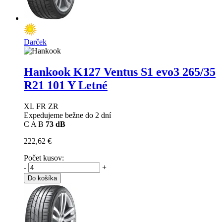
Darček
Hankook K127 Ventus S1 evo3
265/35
R21 101 Y Letné
XL FR ZR
Expedujeme bežne do 2 dní
C
A
B
73 dB
222,62 €
Počet kusov:
-
+
Do košíka