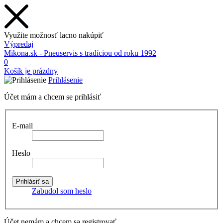
Využite možnosť lacno nakúpiť
Výpredaj
Mikona.sk - Pneuservis s tradíciou od roku 1992
0
Košík je prázdny
Prihlásenie
Účet mám a chcem se prihlásiť
E-mail
Heslo
Zabudol som heslo
Účet nemám a chcem sa registrovať