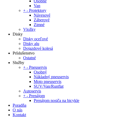
Osobné
Van
+
-
Protektory
Návesové
Záberové
Zimné
Vložky
Disky
Disky oceľové
Disky alu
Dojazdové kolesá
Príslušenstvo
Ostatné
Služby
+
-
Pneuservis
Osobný
Nákladný pneuservis
Moto pneuservis
SUV/Van/Runflat
Autoservis
+
-
Prenájom
Prenájom nosiča na bicykle
Poradňa
O nás
Kontakt