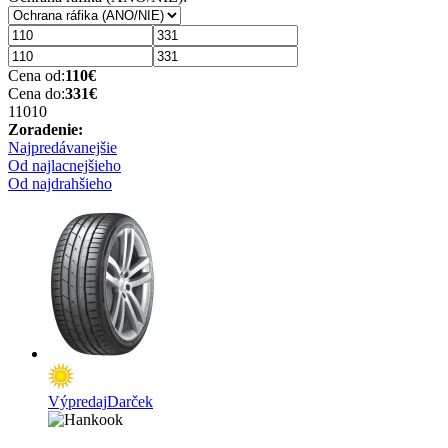
Cena od:
110
€
Cena do:
331
€
110
10
Zoradenie:
Najpredávanejšie
Od najlacnejšieho
Od najdrahšieho
Výpredaj
Darček