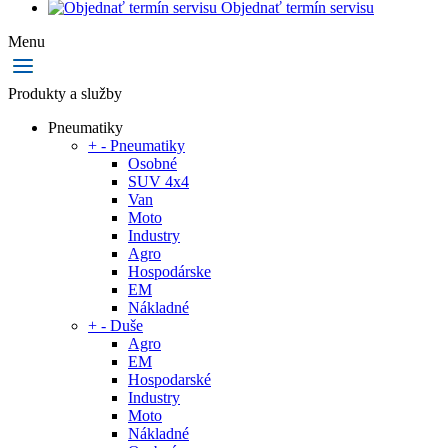
Objednať termín servisu
Menu
Produkty a služby
Pneumatiky
+
-
Pneumatiky
Osobné
SUV 4x4
Van
Moto
Industry
Agro
Hospodárske
EM
Nákladné
+
-
Duše
Agro
EM
Hospodarské
Industry
Moto
Nákladné