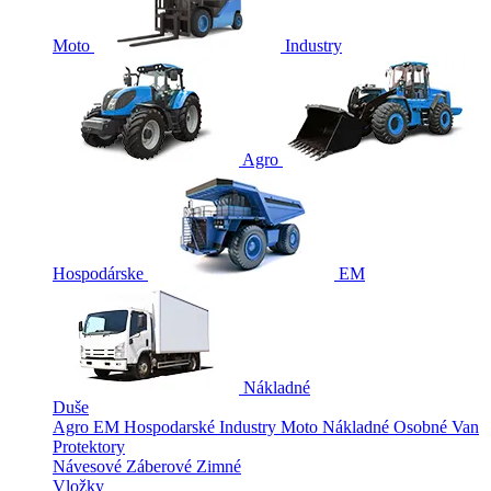
Moto
Industry
Agro
Hospodárske
EM
Nákladné
Duše
Agro
EM
Hospodarské
Industry
Moto
Nákladné
Osobné
Van
Protektory
Návesové
Záberové
Zimné
Vložky