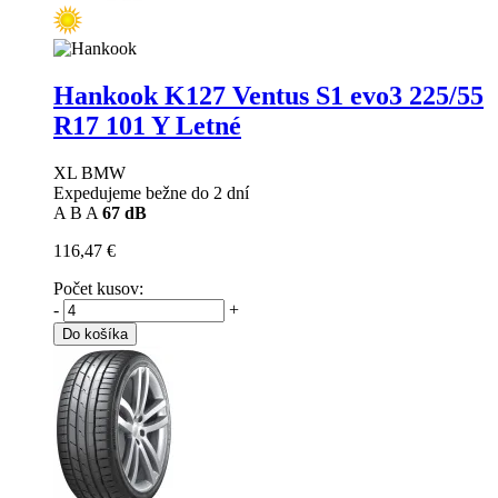
Hankook K127 Ventus S1 evo3
225/55
R17 101 Y Letné
XL BMW
Expedujeme bežne do 2 dní
A
B
A
67 dB
116,47 €
Počet kusov:
-
+
Do košíka