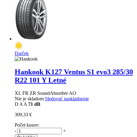
Darček
Hankook K127 Ventus S1 evo3
285/30
R22 101 Y Letné
XL FR ZR SoundAbsorber AO
Nie je skladom
Sledovať naskladnenie
D
A
A
71 dB
309,33 €
Počet kusov:
-
+