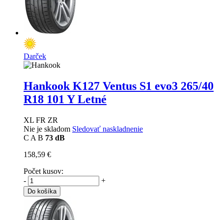
Darček
Hankook K127 Ventus S1 evo3
265/40
R18 101 Y Letné
XL FR ZR
Nie je skladom
Sledovať naskladnenie
C
A
B
73 dB
158,59 €
Počet kusov:
-
+
Do košíka