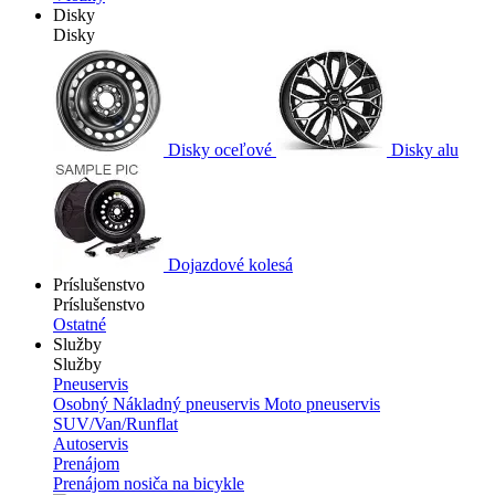
Disky
Disky
Disky oceľové
Disky alu
Dojazdové kolesá
Príslušenstvo
Príslušenstvo
Ostatné
Služby
Služby
Pneuservis
Osobný
Nákladný pneuservis
Moto pneuservis
SUV/Van/Runflat
Autoservis
Prenájom
Prenájom nosiča na bicykle