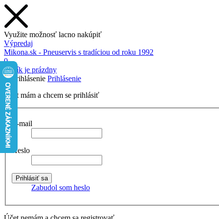
Využite možnosť lacno nakúpiť
Výpredaj
Mikona.sk - Pneuservis s tradíciou od roku 1992
0
Košík je prázdny
Prihlásenie
Účet mám a chcem se prihlásiť
E-mail
Heslo
Zabudol som heslo
Účet nemám a chcem sa registrovať