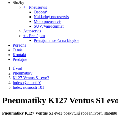
Služby
+
-
Pneuservis
Osobný
Nákladný pneuservis
Moto pneuservis
SUV/Van/Runflat
Autoservis
+
-
Prenájom
Prenájom nosiča na bicykle
Poradňa
O nás
Kontakt
Predajne
Úvod
Pneumatiky
K127 Ventus S1 evo3
Index rýchlosti Y
Index nosnosti 101
Pneumatiky K127 Ventus S1 evo3 
Pneumatiky K127 Ventus S1 evo3
poskytujú spoľahlivosť, stabilitu