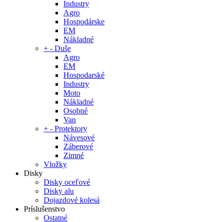
Industry
Agro
Hospodárske
EM
Nákladné
+
-
Duše
Agro
EM
Hospodarské
Industry
Moto
Nákladné
Osobné
Van
+
-
Protektory
Návesové
Záberové
Zimné
Vložky
Disky
Disky oceľové
Disky alu
Dojazdové kolesá
Príslušenstvo
Ostatné