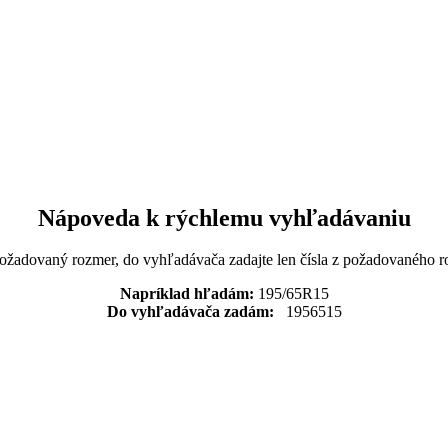
Nápoveda k rýchlemu vyhľadávaniu
požadovaný rozmer, do vyhľadávača zadajte len čísla z požadovaného r
Napríklad hľadám:
195/65R15
Do vyhľadávača zadám:
1956515