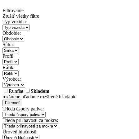
Filtrovanie
Zrušiť všetky filtre
Typ vozidla:
Obdobie:
Šírka:
Profil:
Ráfik:
Výrobca:
Runflat
Skladom
rozšírené hľadanie
rozšírené hľadanie
Filtrovať
Trieda úspory paliva:
Trieda priľnavosti za mokra:
Úroveň hlučnosti: