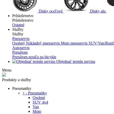
Disky oceľové
Disky alu
Príslušenstvo
Príslušenstvo
Ostatné
Služby
Služby
Pneuservis
Osobný
Nákladný pneuservis
Moto pneuservis
SUV/Van/Runfl
Autoservis
Prenájom
Prenájom nosiča na bicykle
Objednať termín servisu
Menu
Produkty a služby
Pneumatiky
+
-
Pneumatiky
Osobné
SUV 4x4
Van
Moto