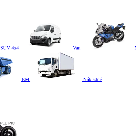
SUV 4x4
Van
EM
Nákladné