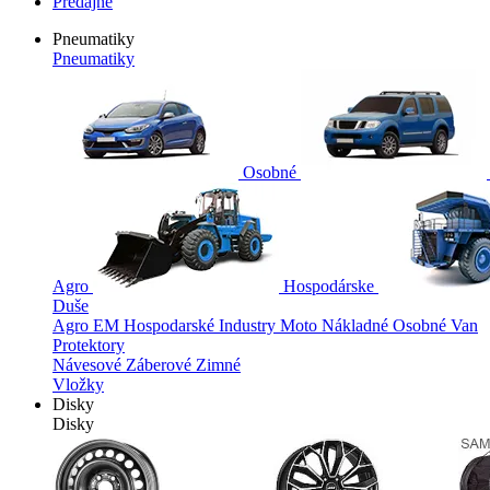
Predajne
Pneumatiky
Pneumatiky
Osobné
Agro
Hospodárske
Duše
Agro
EM
Hospodarské
Industry
Moto
Nákladné
Osobné
Van
Protektory
Návesové
Záberové
Zimné
Vložky
Disky
Disky