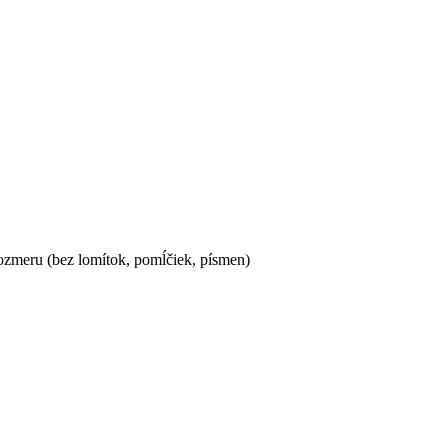
ozmeru (bez lomítok, pomĺčiek, písmen)