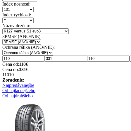
Index nosnosti:
Index rychlosti:
Názov dezénu:
3PMSF (ANO/NIE):
Ochrana ráfika (ANO/NIE):
Cena od:
110
€
Cena do:
331
€
110
10
Zoradenie:
Najpredávanejšie
Od najlacnejšieho
Od najdrahšieho