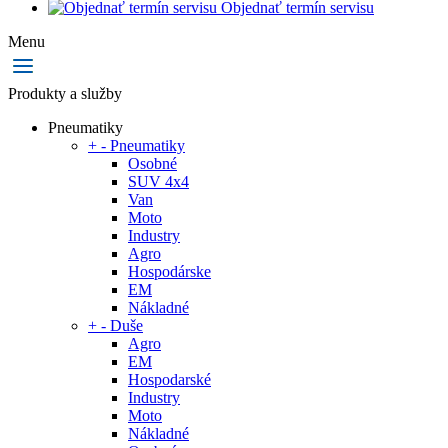
Objednať termín servisu
Menu
Produkty a služby
Pneumatiky
+
-
Pneumatiky
Osobné
SUV 4x4
Van
Moto
Industry
Agro
Hospodárske
EM
Nákladné
+
-
Duše
Agro
EM
Hospodarské
Industry
Moto
Nákladné