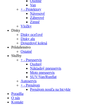
Osobné
Van
+
-
Protektory
Návesové
Záberové
Zimné
Vložky
Disky
Disky oceľové
Disky alu
Dojazdové kolesá
Príslušenstvo
Ostatné
Služby
+
-
Pneuservis
Osobný
Nákladný pneuservis
Moto pneuservis
SUV/Van/Runflat
Autoservis
+
-
Prenájom
Prenájom nosiča na bicykle
Poradňa
O nás
Kontakt