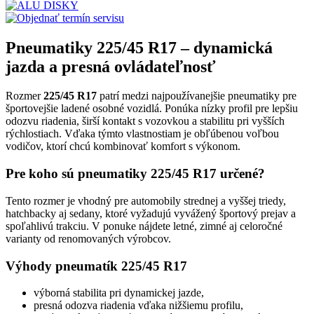
Pneumatiky 225/45 R17 – dynamická
jazda a presná ovládateľnosť
Rozmer
225/45 R17
patrí medzi najpoužívanejšie pneumatiky pre
športovejšie ladené osobné vozidlá. Ponúka nízky profil pre lepšiu
odozvu riadenia, širší kontakt s vozovkou a stabilitu pri vyšších
rýchlostiach. Vďaka týmto vlastnostiam je obľúbenou voľbou
vodičov, ktorí chcú kombinovať komfort s výkonom.
Pre koho sú pneumatiky 225/45 R17 určené?
Tento rozmer je vhodný pre automobily strednej a vyššej triedy,
hatchbacky aj sedany, ktoré vyžadujú vyvážený športový prejav a
spoľahlivú trakciu. V ponuke nájdete letné, zimné aj celoročné
varianty od renomovaných výrobcov.
Výhody pneumatík 225/45 R17
výborná stabilita pri dynamickej jazde,
presná odozva riadenia vďaka nižšiemu profilu,