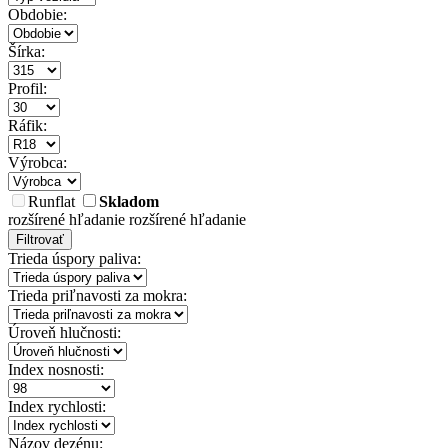
Obdobie:
Šírka:
Profil:
Ráfik:
Výrobca:
Runflat
Skladom
rozšírené hľadanie
rozšírené hľadanie
Filtrovať
Trieda úspory paliva:
Trieda priľnavosti za mokra:
Úroveň hlučnosti:
Index nosnosti:
Index rychlosti:
Názov dezénu: