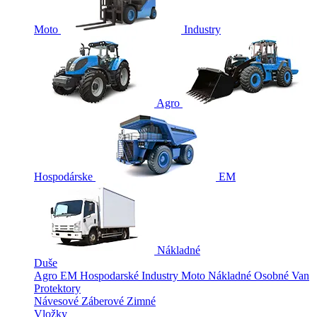
Moto
Industry
Agro
Hospodárske
EM
Nákladné
Duše
Agro
EM
Hospodarské
Industry
Moto
Nákladné
Osobné
Van
Protektory
Návesové
Záberové
Zimné
Vložky