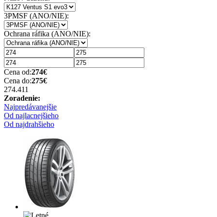
3PMSF (ANO/NIE):
Ochrana ráfika (ANO/NIE):
Cena od:
274
€
Cena do:
275
€
274.41
1
Zoradenie:
Najpredávanejšie
Od najlacnejšieho
Od najdrahšieho