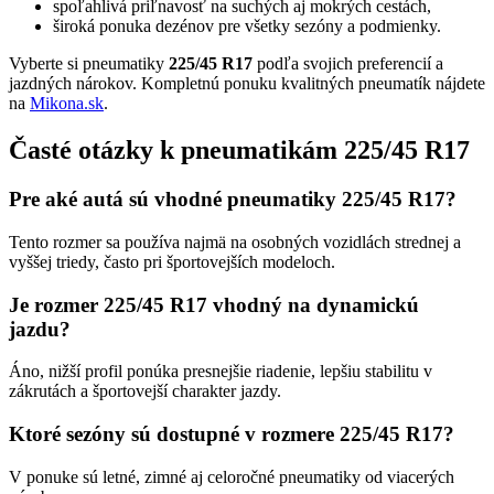
spoľahlivá priľnavosť na suchých aj mokrých cestách,
široká ponuka dezénov pre všetky sezóny a podmienky.
Vyberte si pneumatiky
225/45 R17
podľa svojich preferencií a
jazdných nárokov. Kompletnú ponuku kvalitných pneumatík nájdete
na
Mikona.sk
.
Časté otázky k pneumatikám 225/45 R17
Pre aké autá sú vhodné pneumatiky 225/45 R17?
Tento rozmer sa používa najmä na osobných vozidlách strednej a
vyššej triedy, často pri športovejších modeloch.
Je rozmer 225/45 R17 vhodný na dynamickú
jazdu?
Áno, nižší profil ponúka presnejšie riadenie, lepšiu stabilitu v
zákrutách a športovejší charakter jazdy.
Ktoré sezóny sú dostupné v rozmere 225/45 R17?
V ponuke sú letné, zimné aj celoročné pneumatiky od viacerých