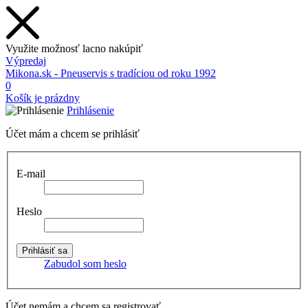
Využite možnosť lacno nakúpiť
Výpredaj
Mikona.sk - Pneuservis s tradíciou od roku 1992
0
Košík je prázdny
Prihlásenie
Účet mám a chcem se prihlásiť
E-mail
Heslo
Zabudol som heslo
Účet nemám a chcem sa registrovať