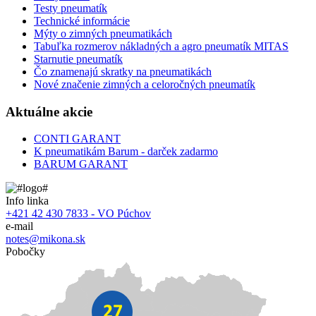
Testy pneumatík
Technické informácie
Mýty o zimných pneumatikách
Tabuľka rozmerov nákladných a agro pneumatík MITAS
Starnutie pneumatík
Čo znamenajú skratky na pneumatikách
Nové značenie zimných a celoročných pneumatík
Aktuálne akcie
CONTI GARANT
K pneumatikám Barum - darček zadarmo
BARUM GARANT
Info linka
+421 42 430 7833 - VO Púchov
e-mail
notes@mikona.sk
Pobočky