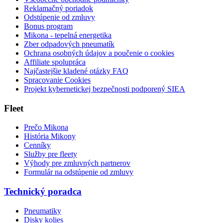
Reklamačný poriadok
Odstúpenie od zmluvy
Bonus program
Mikona - tepelná energetika
Zber odpadových pneumatík
Ochrana osobných údajov a poučenie o cookies
Affiliate spolupráca
Najčastejšie kladené otázky FAQ
Spracovanie Cookies
Projekt kybernetickej bezpečnosti podporený SIEA
Fleet
Prečo Mikona
História Mikony
Cenníky
Služby pre fleety
Výhody pre zmluvných partnerov
Formulár na odstúpenie od zmluvy
Technický poradca
Pneumatiky
Disky kolies