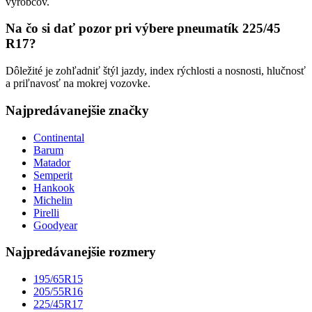
výrobcov.
Na čo si dať pozor pri výbere pneumatík 225/45
R17?
Dôležité je zohľadniť štýl jazdy, index rýchlosti a nosnosti, hlučnosť
a priľnavosť na mokrej vozovke.
Najpredávanejšie značky
Continental
Barum
Matador
Semperit
Hankook
Michelin
Pirelli
Goodyear
Najpredávanejšie rozmery
195/65R15
205/55R16
225/45R17