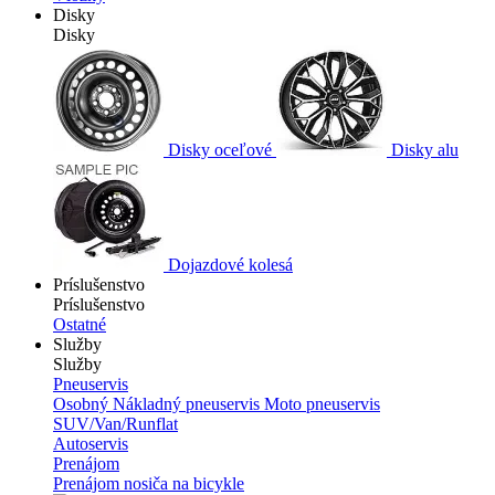
Disky
Disky
Disky oceľové
Disky alu
Dojazdové kolesá
Príslušenstvo
Príslušenstvo
Ostatné
Služby
Služby
Pneuservis
Osobný
Nákladný pneuservis
Moto pneuservis
SUV/Van/Runflat
Autoservis
Prenájom
Prenájom nosiča na bicykle