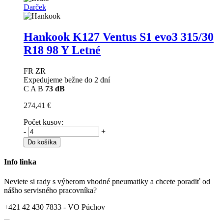
Darček
Hankook K127 Ventus S1 evo3
315/30
R18 98 Y Letné
FR ZR
Expedujeme bežne do 2 dní
C
A
B
73 dB
274,41 €
Počet kusov:
-
+
Do košíka
Info linka
Neviete si rady s výberom vhodné pneumatiky a chcete poradiť od
nášho servisného pracovníka?
+421 42 430 7833 - VO Púchov