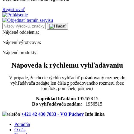
Registrovať
Nájdené oddelenia:
Nájdení výrobcovia:
Nájdené produkty:
Nápoveda k rýchlemu vyhľadávaniu
V prípade, že chcete rýchlo vyhľadať požadovaný rozmer, do
vyhľadávača zadajte len čísla z požadovaného rozmeru (bez
lomítok, pomĺčiek, písmen)
Napríklad hľadám:
195/65R15
Do vyhľadávača zadám:
1956515
+421 42 430 7833 - VO Púchov
Info linka
Poradňa
O nás