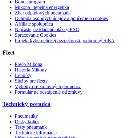
Bonus program
Mikona - tepelná energetika
Zber odpadových pneumatík
Ochrana osobných údajov a poučenie o cookies
Affiliate spolupráca
Najčastejšie kladené otázky FAQ
Spracovanie Cookies
Projekt kybernetickej bezpečnosti podporený SIEA
Fleet
Prečo Mikona
História Mikony
Cenníky
Služby pre fleety
Výhody pre zmluvných partnerov
Formulár na odstúpenie od zmluvy
Technický poradca
Pneumatiky
Disky kolies
Testy pneumatík
Technické informácie