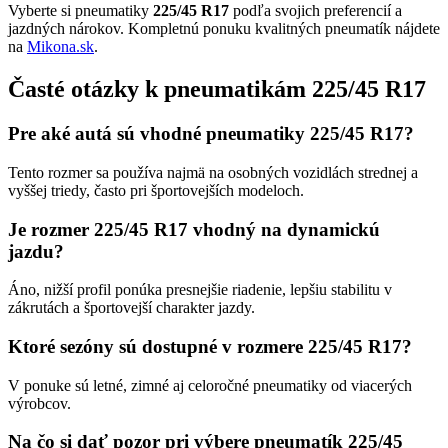
Vyberte si pneumatiky
225/45 R17
podľa svojich preferencií a
jazdných nárokov. Kompletnú ponuku kvalitných pneumatík nájdete
na
Mikona.sk
.
Časté otázky k pneumatikám 225/45 R17
Pre aké autá sú vhodné pneumatiky 225/45 R17?
Tento rozmer sa používa najmä na osobných vozidlách strednej a
vyššej triedy, často pri športovejších modeloch.
Je rozmer 225/45 R17 vhodný na dynamickú
jazdu?
Áno, nižší profil ponúka presnejšie riadenie, lepšiu stabilitu v
zákrutách a športovejší charakter jazdy.
Ktoré sezóny sú dostupné v rozmere 225/45 R17?
V ponuke sú letné, zimné aj celoročné pneumatiky od viacerých
výrobcov.
Na čo si dať pozor pri výbere pneumatík 225/45