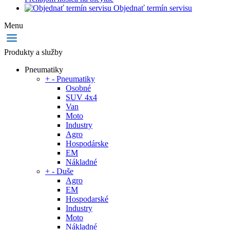
Objednať termín servisu
Menu
Produkty a služby
Pneumatiky
+
-
Pneumatiky
Osobné
SUV 4x4
Van
Moto
Industry
Agro
Hospodárske
EM
Nákladné
+
-
Duše
Agro
EM
Hospodarské
Industry
Moto
Nákladné