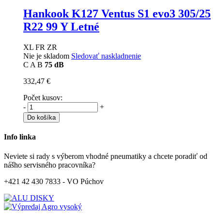
Hankook K127 Ventus S1 evo3
305/25
R22 99 Y Letné
XL FR ZR
Nie je skladom
Sledovať naskladnenie
C
A
B
75 dB
332,47 €
Počet kusov:
-
+
Do košíka
Info linka
Neviete si rady s výberom vhodné pneumatiky a chcete poradiť od
nášho servisného pracovníka?
+421 42 430 7833 - VO Púchov