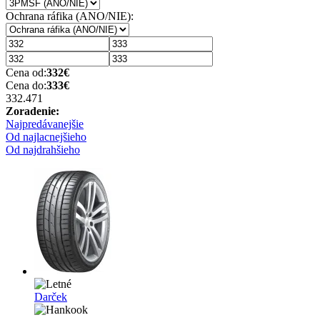
Ochrana ráfika (ANO/NIE):
Cena od:
332
€
Cena do:
333
€
332.47
1
Zoradenie:
Najpredávanejšie
Od najlacnejšieho
Od najdrahšieho
Darček