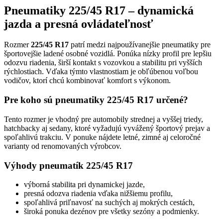
Pneumatiky 225/45 R17 – dynamická
jazda a presná ovládateľnosť
Rozmer
225/45 R17
patrí medzi najpoužívanejšie pneumatiky pre
športovejšie ladené osobné vozidlá. Ponúka nízky profil pre lepšiu
odozvu riadenia, širší kontakt s vozovkou a stabilitu pri vyšších
rýchlostiach. Vďaka týmto vlastnostiam je obľúbenou voľbou
vodičov, ktorí chcú kombinovať komfort s výkonom.
Pre koho sú pneumatiky 225/45 R17 určené?
Tento rozmer je vhodný pre automobily strednej a vyššej triedy,
hatchbacky aj sedany, ktoré vyžadujú vyvážený športový prejav a
spoľahlivú trakciu. V ponuke nájdete letné, zimné aj celoročné
varianty od renomovaných výrobcov.
Výhody pneumatík 225/45 R17
výborná stabilita pri dynamickej jazde,
presná odozva riadenia vďaka nižšiemu profilu,
spoľahlivá priľnavosť na suchých aj mokrých cestách,
široká ponuka dezénov pre všetky sezóny a podmienky.