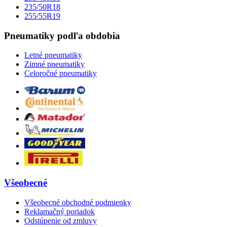
235/50R18
255/55R19
Pneumatiky podľa obdobia
Letné pneumatiky
Zimné pneumatiky
Celoročné pneumatiky
Všeobecné
Všeobecné obchodné podmienky
Reklamačný poriadok
Odstúpenie od zmluvy