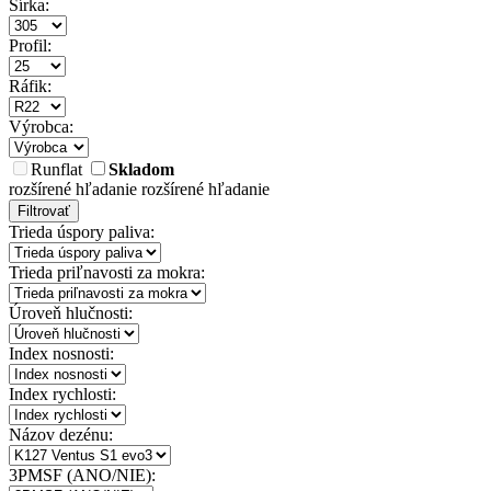
Šírka:
Profil:
Ráfik:
Výrobca:
Runflat
Skladom
rozšírené hľadanie
rozšírené hľadanie
Filtrovať
Trieda úspory paliva:
Trieda priľnavosti za mokra:
Úroveň hlučnosti:
Index nosnosti:
Index rychlosti:
Názov dezénu:
3PMSF (ANO/NIE):