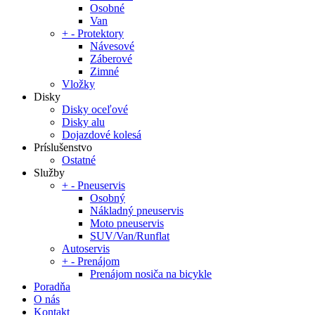
Osobné
Van
+
-
Protektory
Návesové
Záberové
Zimné
Vložky
Disky
Disky oceľové
Disky alu
Dojazdové kolesá
Príslušenstvo
Ostatné
Služby
+
-
Pneuservis
Osobný
Nákladný pneuservis
Moto pneuservis
SUV/Van/Runflat
Autoservis
+
-
Prenájom
Prenájom nosiča na bicykle
Poradňa
O nás
Kontakt