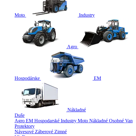
Moto
Industry
Agro
Hospodárske
EM
Nákladné
Duše
Agro
EM
Hospodarské
Industry
Moto
Nákladné
Osobné
Van
Protektory
Návesové
Záberové
Zimné