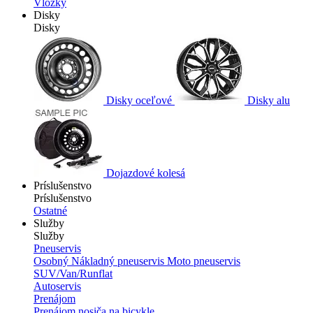
Vložky
Disky
Disky
Disky oceľové
Disky alu
Dojazdové kolesá
Príslušenstvo
Príslušenstvo
Ostatné
Služby
Služby
Pneuservis
Osobný
Nákladný pneuservis
Moto pneuservis
SUV/Van/Runflat
Autoservis
Prenájom
Prenájom nosiča na bicykle