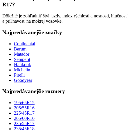
R17?
Dôležité je zohľadniť štýl jazdy, index rýchlosti a nosnosti, hlučnosť
a priľnavosť na mokrej vozovke.
Najpredávanejšie značky
Continental
Barum
Matador
Semperit
Hankook
Michelin
Pirelli
Goodyear
Najpredávanejšie rozmery
195/65R15
205/55R16
225/45R17
205/60R16
235/55R17
235/45R18