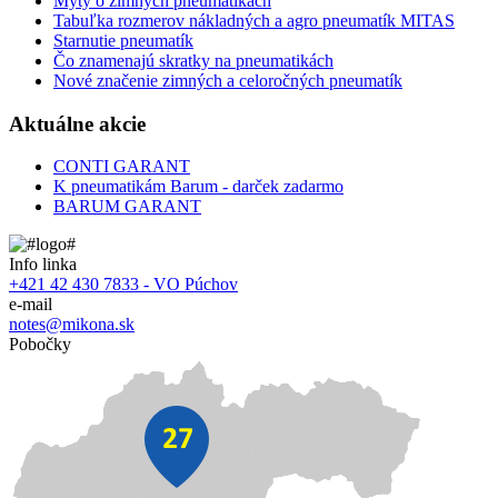
Mýty o zimných pneumatikách
Tabuľka rozmerov nákladných a agro pneumatík MITAS
Starnutie pneumatík
Čo znamenajú skratky na pneumatikách
Nové značenie zimných a celoročných pneumatík
Aktuálne akcie
CONTI GARANT
K pneumatikám Barum - darček zadarmo
BARUM GARANT
Info linka
+421 42 430 7833 - VO Púchov
e-mail
notes@mikona.sk
Pobočky