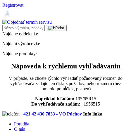
Registrovať
Nájdené oddelenia:
Nájdení výrobcovia:
Nájdené produkty:
Nápoveda k rýchlemu vyhľadávaniu
V prípade, že chcete rýchlo vyhľadať požadovaný rozmer, do
vyhľadávača zadajte len čísla z požadovaného rozmeru (bez
lomítok, pomĺčiek, písmen)
Napríklad hľadám:
195/65R15
Do vyhľadávača zadám:
1956515
+421 42 430 7833 - VO Púchov
Info linka
Poradňa
O nás