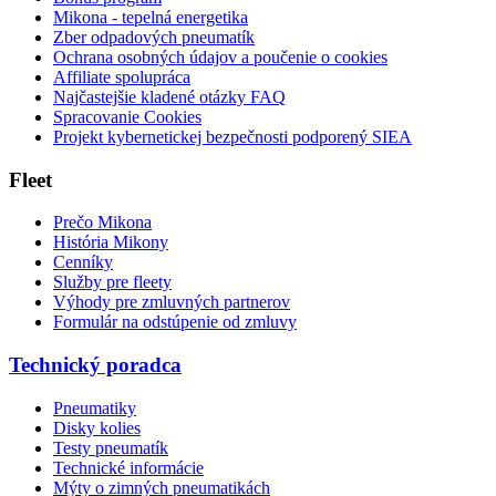
Mikona - tepelná energetika
Zber odpadových pneumatík
Ochrana osobných údajov a poučenie o cookies
Affiliate spolupráca
Najčastejšie kladené otázky FAQ
Spracovanie Cookies
Projekt kybernetickej bezpečnosti podporený SIEA
Fleet
Prečo Mikona
História Mikony
Cenníky
Služby pre fleety
Výhody pre zmluvných partnerov
Formulár na odstúpenie od zmluvy
Technický poradca
Pneumatiky
Disky kolies
Testy pneumatík
Technické informácie
Mýty o zimných pneumatikách