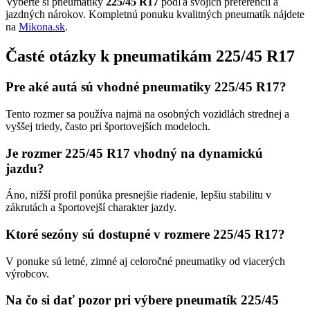
Vyberte si pneumatiky
225/45 R17
podľa svojich preferencií a
jazdných nárokov. Kompletnú ponuku kvalitných pneumatík nájdete
na
Mikona.sk
.
Časté otázky k pneumatikám 225/45 R17
Pre aké autá sú vhodné pneumatiky 225/45 R17?
Tento rozmer sa používa najmä na osobných vozidlách strednej a
vyššej triedy, často pri športovejších modeloch.
Je rozmer 225/45 R17 vhodný na dynamickú
jazdu?
Áno, nižší profil ponúka presnejšie riadenie, lepšiu stabilitu v
zákrutách a športovejší charakter jazdy.
Ktoré sezóny sú dostupné v rozmere 225/45 R17?
V ponuke sú letné, zimné aj celoročné pneumatiky od viacerých
výrobcov.
Na čo si dať pozor pri výbere pneumatík 225/45