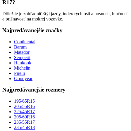
R17?
Dôležité je zohľadniť štýl jazdy, index rýchlosti a nosnosti, hlučnosť
a priľnavosť na mokrej vozovke.
Najpredávanejšie značky
Continental
Barum
Matador
Semperit
Hankook
Michelin
Pirelli
Goodyear
Najpredávanejšie rozmery
195/65R15
205/55R16
225/45R17
205/60R16
235/55R17
235/45R18