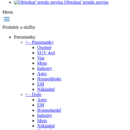
Objednať termín servisu
Menu
Produkty a služby
Pneumatiky
+
-
Pneumatiky
Osobné
SUV 4x4
Van
Moto
Industry
Agro
Hospodárske
EM
Nákladné
+
-
Duše
Agro
EM
Hospodarské
Industry
Moto
Nákladné