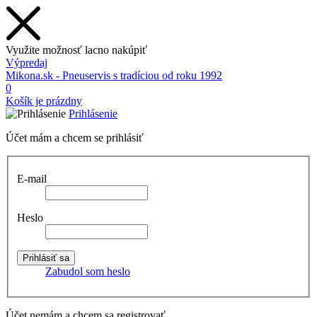
Využite možnosť lacno nakúpiť
Výpredaj
Mikona.sk - Pneuservis s tradíciou od roku 1992
0
Košík je prázdny
Prihlásenie
Účet mám a chcem se prihlásiť
E-mail
Heslo
Zabudol som heslo
Účet nemám a chcem sa registrovať