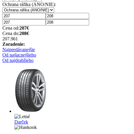
Ochrana ráfika (ANO/NIE):
Cena od:
207
€
Cena do:
208
€
207.96
1
Zoradenie:
Najpredávanejšie
Od najlacnejšieho
Od najdrahšieho
Darček