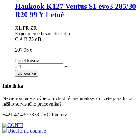
Hankook K127 Ventus S1 evo3
285/30
R20 99 Y Letné
XL FR ZR
Expedujeme bežne do 2 dní
C
A
B
75 dB
207,96 €
Počet kusov:
-
+
Do košíka
Info linka
Neviete si rady s výberom vhodné pneumatiky a chcete poradiť od
nášho servisného pracovníka?
+421 42 430 7833 - VO Púchov