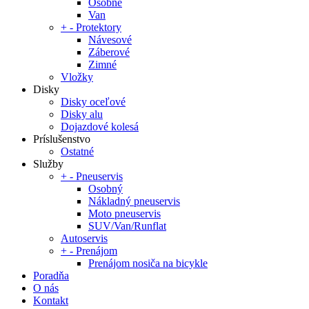
Osobné
Van
+
-
Protektory
Návesové
Záberové
Zimné
Vložky
Disky
Disky oceľové
Disky alu
Dojazdové kolesá
Príslušenstvo
Ostatné
Služby
+
-
Pneuservis
Osobný
Nákladný pneuservis
Moto pneuservis
SUV/Van/Runflat
Autoservis
+
-
Prenájom
Prenájom nosiča na bicykle
Poradňa
O nás
Kontakt