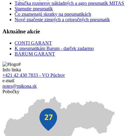
Tabuľka rozmerov nákladných a agro pneumatík MITAS
Starnutie pneumatík
Čo znamenajú skratky na pneumatikách
Nové značenie zimných a celoročných pneumatík
Aktuálne akcie
CONTI GARANT
K pneumatikám Barum - darček zadarmo
BARUM GARANT
Info linka
+421 42 430 7833 - VO Púchov
e-mail
notes@mikona.sk
Pobočky