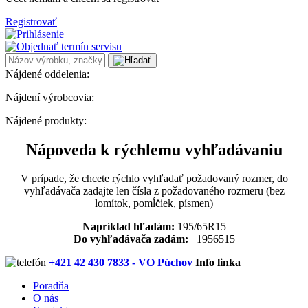
Registrovať
Nájdené oddelenia:
Nájdení výrobcovia:
Nájdené produkty:
Nápoveda k rýchlemu vyhľadávaniu
V prípade, že chcete rýchlo vyhľadať požadovaný rozmer, do
vyhľadávača zadajte len čísla z požadovaného rozmeru (bez
lomítok, pomĺčiek, písmen)
Napríklad hľadám:
195/65R15
Do vyhľadávača zadám:
1956515
+421 42 430 7833 - VO Púchov
Info linka
Poradňa
O nás