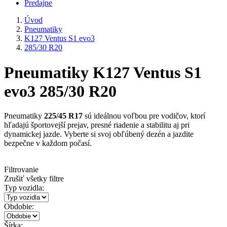
Predajne
Úvod
Pneumatiky
K127 Ventus S1 evo3
285/30 R20
Pneumatiky K127 Ventus S1
evo3 285/30 R20
Pneumatiky
225/45 R17
sú ideálnou voľbou pre vodičov, ktorí
hľadajú športovejší prejav, presné riadenie a stabilitu aj pri
dynamickej jazde. Vyberte si svoj obľúbený dezén a jazdite
bezpečne v každom počasí.
Filtrovanie
Zrušiť všetky filtre
Typ vozidla:
Obdobie:
Šírka: