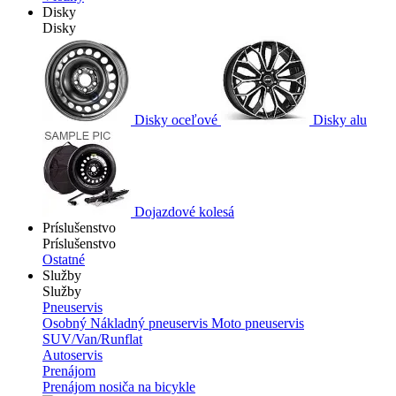
Disky
Disky
Disky oceľové
Disky alu
Dojazdové kolesá
Príslušenstvo
Príslušenstvo
Ostatné
Služby
Služby
Pneuservis
Osobný
Nákladný pneuservis
Moto pneuservis
SUV/Van/Runflat
Autoservis
Prenájom
Prenájom nosiča na bicykle