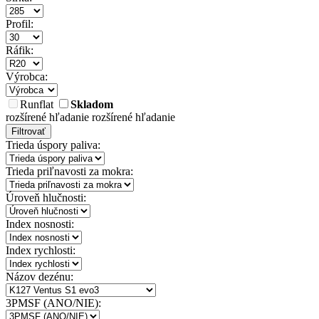
Profil:
Ráfik:
Výrobca:
Runflat
Skladom
rozšírené hľadanie
rozšírené hľadanie
Filtrovať
Trieda úspory paliva:
Trieda priľnavosti za mokra:
Úroveň hlučnosti:
Index nosnosti:
Index rychlosti:
Názov dezénu:
3PMSF (ANO/NIE):