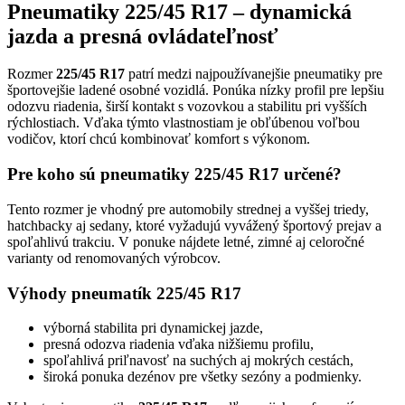
Pneumatiky 225/45 R17 – dynamická
jazda a presná ovládateľnosť
Rozmer
225/45 R17
patrí medzi najpoužívanejšie pneumatiky pre
športovejšie ladené osobné vozidlá. Ponúka nízky profil pre lepšiu
odozvu riadenia, širší kontakt s vozovkou a stabilitu pri vyšších
rýchlostiach. Vďaka týmto vlastnostiam je obľúbenou voľbou
vodičov, ktorí chcú kombinovať komfort s výkonom.
Pre koho sú pneumatiky 225/45 R17 určené?
Tento rozmer je vhodný pre automobily strednej a vyššej triedy,
hatchbacky aj sedany, ktoré vyžadujú vyvážený športový prejav a
spoľahlivú trakciu. V ponuke nájdete letné, zimné aj celoročné
varianty od renomovaných výrobcov.
Výhody pneumatík 225/45 R17
výborná stabilita pri dynamickej jazde,
presná odozva riadenia vďaka nižšiemu profilu,
spoľahlivá priľnavosť na suchých aj mokrých cestách,
široká ponuka dezénov pre všetky sezóny a podmienky.