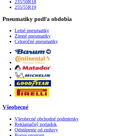
235/50R18
255/55R19
Pneumatiky podľa obdobia
Letné pneumatiky
Zimné pneumatiky
Celoročné pneumatiky
Všeobecné
Všeobecné obchodné podmienky
Reklamačný poriadok
Odstúpenie od zmluvy
Bonus program