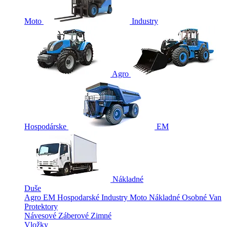
Moto
Industry
Agro
Hospodárske
EM
Nákladné
Duše
Agro
EM
Hospodarské
Industry
Moto
Nákladné
Osobné
Van
Protektory
Návesové
Záberové
Zimné
Vložky