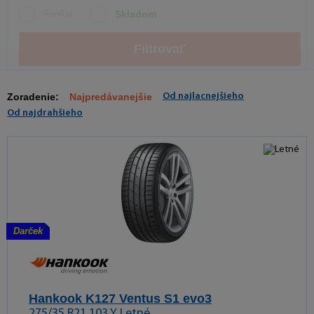
Skladom
Runflat
Filtrovať
Zoradenie:
Najpredávanejšie
Od najlacnejšieho
Od najdrahšieho
Darček
Hankook K127 Ventus S1 evo3
275/35 R21 103 Y Letné