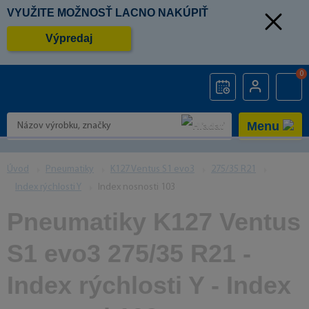
VYUŽITE MOŽNOSŤ LACNO NAKÚPIŤ
Výpredaj
0
Menu
Úvod
Pneumatiky
K127 Ventus S1 evo3
275/35 R21
Index rýchlosti Y
Index nosnosti 103
Pneumatiky K127 Ventus
S1 evo3 275/35 R21 -
Index rýchlosti Y - Index