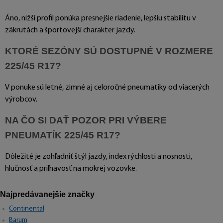
Áno, nižší profil ponúka presnejšie riadenie, lepšiu stabilitu v
zákrutách a športovejší charakter jazdy.
KTORÉ SEZÓNY SÚ DOSTUPNÉ V ROZMERE
225/45 R17?
V ponuke sú letné, zimné aj celoročné pneumatiky od viacerých
výrobcov.
NA ČO SI DAŤ POZOR PRI VÝBERE
PNEUMATÍK 225/45 R17?
Dôležité je zohľadniť štýl jazdy, index rýchlosti a nosnosti,
hlučnosť a priľnavosť na mokrej vozovke.
Najpredávanejšie značky
Continental
Barum