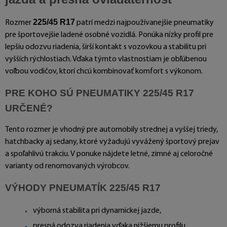
225/45 R17
Rozmer
patrí medzi najpoužívanejšie pneumatiky
pre športovejšie ladené osobné vozidlá. Ponúka nízky profil pre
lepšiu odozvu riadenia, širší kontakt s vozovkou a stabilitu pri
vyšších rýchlostiach. Vďaka týmto vlastnostiam je obľúbenou
voľbou vodičov, ktorí chcú kombinovať komfort s výkonom.
PRE KOHO SÚ PNEUMATIKY 225/45 R17
URČENÉ?
Tento rozmer je vhodný pre automobily strednej a vyššej triedy,
hatchbacky aj sedany, ktoré vyžadujú vyvážený športový prejav
a spoľahlivú trakciu. V ponuke nájdete letné, zimné aj celoročné
varianty od renomovaných výrobcov.
VÝHODY PNEUMATÍK 225/45 R17
výborná stabilita pri dynamickej jazde,
presná odozva riadenia vďaka nižšiemu profilu,