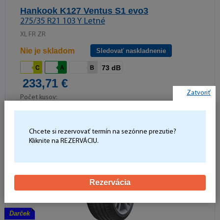
Hankook K127 Ventus S1 evo3
275/35 R21 103 Y Letné
XL FR ZR
Nie je skladom
Sledovať naskladnenie
73 dB
C
A
B
233,71 €
Zatvoriť
Počet kusov:
Do košíka
-
+
Chcete si rezervovať termín na sezónne prezutie?
Kliknite na REZERVÁCIU.
Rezervácia
Darček