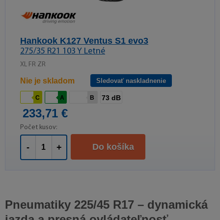
Hankook K127 Ventus S1 evo3
275/35 R21 103 Y Letné
XL FR ZR
Nie je skladom
Sledovať naskladnenie
73 dB
C
A
B
233,71 €
Počet kusov:
Do košíka
-
+
Pneumatiky 225/45 R17 – dynamická
jazda a presná ovládateľnosť