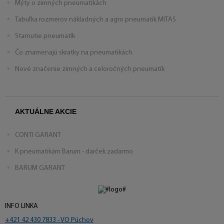
Mýty o zimných pneumatikách
Tabuľka rozmerov nákladných a agro pneumatík MITAS
Starnutie pneumatík
Čo znamenajú skratky na pneumatikách
Nové značenie zimných a celoročných pneumatík
AKTUÁLNE AKCIE
CONTI GARANT
K pneumatikám Barum - darček zadarmo
BARUM GARANT
INFO LINKA
+421 42 430 7833 - VO Púchov