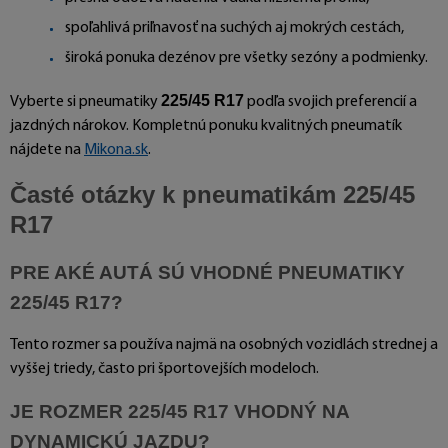
spoľahlivá priľnavosť na suchých aj mokrých cestách,
široká ponuka dezénov pre všetky sezóny a podmienky.
225/45 R17
Vyberte si pneumatiky
podľa svojich preferencií a
jazdných nárokov. Kompletnú ponuku kvalitných pneumatík
nájdete na
Mikona.sk
.
Časté otázky k pneumatikám 225/45
R17
PRE AKÉ AUTÁ SÚ VHODNÉ PNEUMATIKY
225/45 R17?
Tento rozmer sa používa najmä na osobných vozidlách strednej a
vyššej triedy, často pri športovejších modeloch.
JE ROZMER 225/45 R17 VHODNÝ NA
DYNAMICKÚ JAZDU?