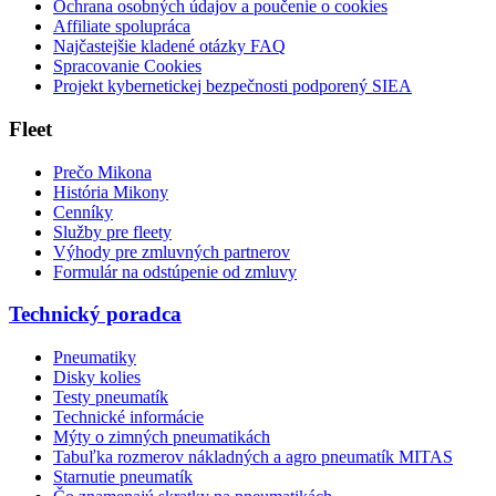
Ochrana osobných údajov a poučenie o cookies
Affiliate spolupráca
Najčastejšie kladené otázky FAQ
Spracovanie Cookies
Projekt kybernetickej bezpečnosti podporený SIEA
Fleet
Prečo Mikona
História Mikony
Cenníky
Služby pre fleety
Výhody pre zmluvných partnerov
Formulár na odstúpenie od zmluvy
Technický poradca
Pneumatiky
Disky kolies
Testy pneumatík
Technické informácie
Mýty o zimných pneumatikách
Tabuľka rozmerov nákladných a agro pneumatík MITAS
Starnutie pneumatík