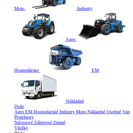
Moto
Industry
Agro
Hospodárske
EM
Nákladné
Duše
Agro
EM
Hospodarské
Industry
Moto
Nákladné
Osobné
Van
Protektory
Návesové
Záberové
Zimné
Vložky