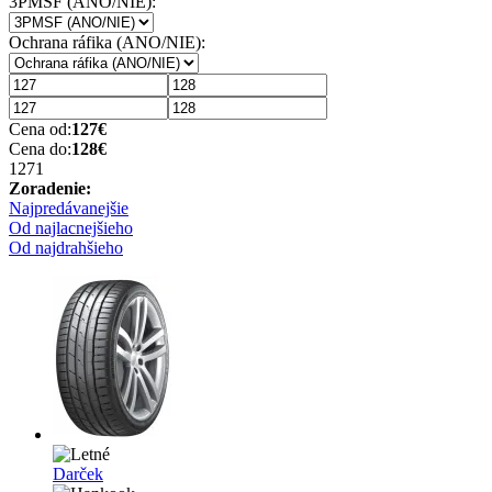
3PMSF (ANO/NIE):
Ochrana ráfika (ANO/NIE):
Cena od:
127
€
Cena do:
128
€
127
1
Zoradenie:
Najpredávanejšie
Od najlacnejšieho
Od najdrahšieho
Darček