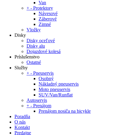
Van
+
-
Protektory
Návesové
Záberové
Zimné
Vložky
Disky
Disky oceľové
Disky alu
Dojazdové kolesá
Príslušenstvo
Ostatné
Služby
+
-
Pneuservis
Osobný
Nákladný pneuservis
Moto pneuservis
SUV/Van/Runflat
Autoservis
+
-
Prenájom
Prenájom nosiča na bicykle
Poradňa
O nás
Kontakt
Predajne