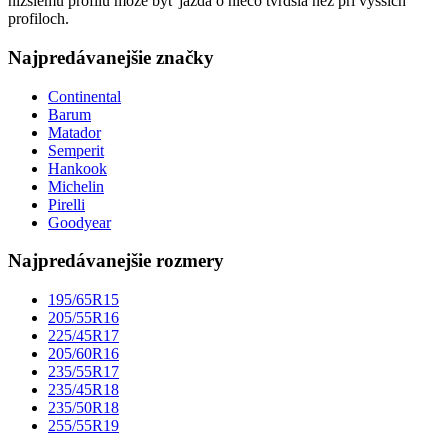
nižšiemu profilu môže byť jazda o niečo tvrdšia než pri vyšších
profiloch.
Najpredávanejšie značky
Continental
Barum
Matador
Semperit
Hankook
Michelin
Pirelli
Goodyear
Najpredávanejšie rozmery
195/65R15
205/55R16
225/45R17
205/60R16
235/55R17
235/45R18
235/50R18
255/55R19