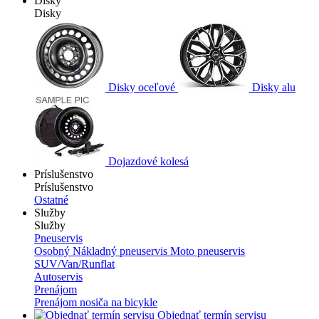
Disky
Disky
Disky oceľové
Disky alu
Dojazdové kolesá
Príslušenstvo
Príslušenstvo
Ostatné
Služby
Služby
Pneuservis
Osobný
Nákladný pneuservis
Moto pneuservis
SUV/Van/Runflat
Autoservis
Prenájom
Prenájom nosiča na bicykle
Objednať termín servisu