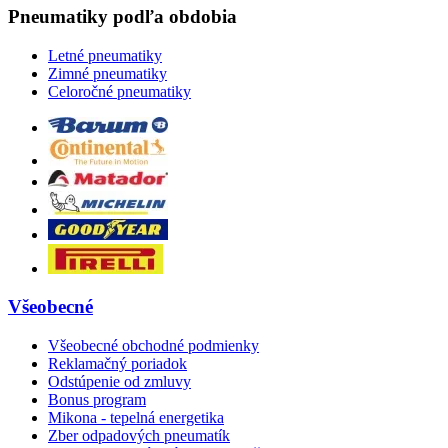
Pneumatiky podľa obdobia
Letné pneumatiky
Zimné pneumatiky
Celoročné pneumatiky
Všeobecné
Všeobecné obchodné podmienky
Reklamačný poriadok
Odstúpenie od zmluvy
Bonus program
Mikona - tepelná energetika
Zber odpadových pneumatík