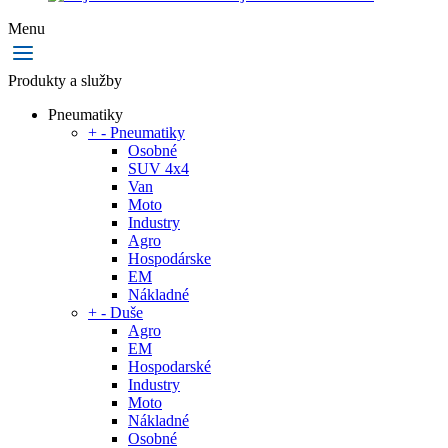
Menu
Produkty a služby
Pneumatiky
+
-
Pneumatiky
Osobné
SUV 4x4
Van
Moto
Industry
Agro
Hospodárske
EM
Nákladné
+
-
Duše
Agro
EM
Hospodarské
Industry
Moto
Nákladné
Osobné