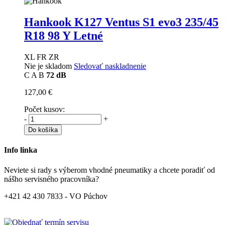
Hankook K127 Ventus S1 evo3
235/45
R18 98 Y Letné
XL FR ZR
Nie je skladom
Sledovať naskladnenie
C
A
B
72 dB
127,00 €
Počet kusov:
-
+
Do košíka
Info linka
Neviete si rady s výberom vhodné pneumatiky a chcete poradiť od
nášho servisného pracovníka?
+421 42 430 7833 - VO Púchov