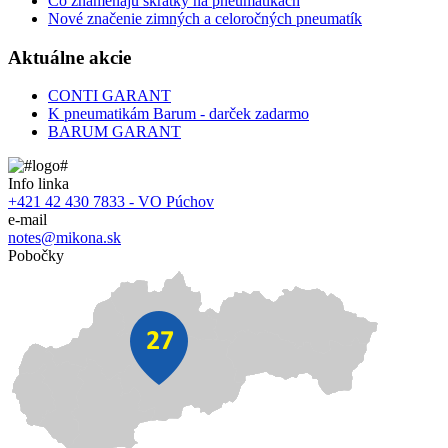
Čo znamenajú skratky na pneumatikách
Nové značenie zimných a celoročných pneumatík
Aktuálne akcie
CONTI GARANT
K pneumatikám Barum - darček zadarmo
BARUM GARANT
Info linka
+421 42 430 7833 - VO Púchov
e-mail
notes@mikona.sk
Pobočky