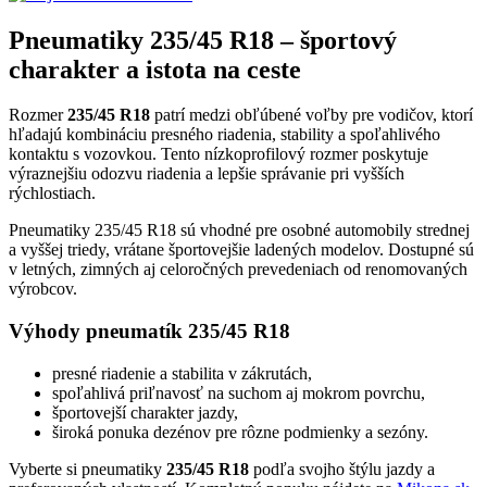
Pneumatiky 235/45 R18 – športový
charakter a istota na ceste
Rozmer
235/45 R18
patrí medzi obľúbené voľby pre vodičov, ktorí
hľadajú kombináciu presného riadenia, stability a spoľahlivého
kontaktu s vozovkou. Tento nízkoprofilový rozmer poskytuje
výraznejšiu odozvu riadenia a lepšie správanie pri vyšších
rýchlostiach.
Pneumatiky 235/45 R18 sú vhodné pre osobné automobily strednej
a vyššej triedy, vrátane športovejšie ladených modelov. Dostupné sú
v letných, zimných aj celoročných prevedeniach od renomovaných
výrobcov.
Výhody pneumatík 235/45 R18
presné riadenie a stabilita v zákrutách,
spoľahlivá priľnavosť na suchom aj mokrom povrchu,
športovejší charakter jazdy,
široká ponuka dezénov pre rôzne podmienky a sezóny.
Vyberte si pneumatiky
235/45 R18
podľa svojho štýlu jazdy a