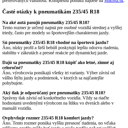
preferovaných vlastností. Kompletnú ponuku nájdete na
Mikona.sk
.
Časté otázky k pneumatikám 235/45 R18
Na aké autá pasujú pneumatiky 235/45 R18?
Tento rozmer je určený najmä pre osobné vozidlá strednej a vyššej
triedy, často pre modely so športovejším charakterom jazdy.
Sú pneumatiky 235/45 R18 vhodné na športovú jazdu?
Áno, nízky profil a širší behúň poskytujú lepšiu odozvu riadenia,
stabilitu v zákrutách a presné reakcie pri dynamickej jazde.
Dajú sa pneumatiky 235/45 R18 kúpiť ako letné, zimné aj
celoročné?
Áno, výrobcovia ponúkajú všetky tri varianty. Výber závisí od
vášho štýlu jazdy a podmienok, v ktorých sa najčastejšie
pohybujete.
Aký tlak je odporúčaný pre pneumatiky 235/45 R18?
Správny tlak závisí od konkrétneho vozidla. Vždy sa riaďte
hodnotami uvedenými výrobcom na štítku vo dverách alebo v
manuáli vozidla.
Ovplyvňuje rozmer 235/45 R18 komfort jazdy?
Áno. Tento rozmer ponúka vyššiu presnosť riadenia, no vďaka