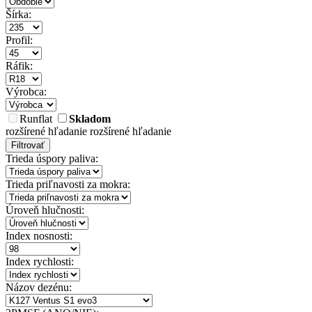
Šírka:
Profil:
Ráfik:
Výrobca:
Runflat
Skladom
rozšírené hľadanie
rozšírené hľadanie
Filtrovať
Trieda úspory paliva:
Trieda priľnavosti za mokra:
Úroveň hlučnosti:
Index nosnosti:
Index rychlosti:
Názov dezénu: