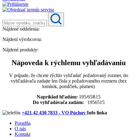
Nájdené oddelenia:
Nájdení výrobcovia:
Nájdené produkty:
Nápoveda k rýchlemu vyhľadávaniu
V prípade, že chcete rýchlo vyhľadať požadovaný rozmer, do
vyhľadávača zadajte len čísla z požadovaného rozmeru (bez
lomítok, pomĺčiek, písmen)
Napríklad hľadám:
195/65R15
Do vyhľadávača zadám:
1956515
+421 42 430 7833 - VO Púchov
Info linka
Poradňa
O nás
Kontakt