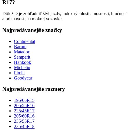
R17?
Dôležité je zohľadniť štýl jazdy, index rýchlosti a nosnosti, hlučnosť
a priľnavosť na mokrej vozovke.
Najpredávanejšie značky
Continental
Barum
Matador
Semperit
Hankook
Michelin
Pirelli
Goodyear
Najpredávanejšie rozmery
195/65R15
205/55R16
225/45R17
205/60R16
235/55R17
235/45R18