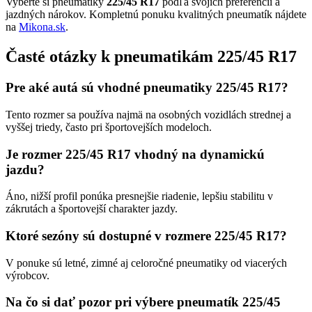
Vyberte si pneumatiky
225/45 R17
podľa svojich preferencií a
jazdných nárokov. Kompletnú ponuku kvalitných pneumatík nájdete
na
Mikona.sk
.
Časté otázky k pneumatikám 225/45 R17
Pre aké autá sú vhodné pneumatiky 225/45 R17?
Tento rozmer sa používa najmä na osobných vozidlách strednej a
vyššej triedy, často pri športovejších modeloch.
Je rozmer 225/45 R17 vhodný na dynamickú
jazdu?
Áno, nižší profil ponúka presnejšie riadenie, lepšiu stabilitu v
zákrutách a športovejší charakter jazdy.
Ktoré sezóny sú dostupné v rozmere 225/45 R17?
V ponuke sú letné, zimné aj celoročné pneumatiky od viacerých
výrobcov.
Na čo si dať pozor pri výbere pneumatík 225/45