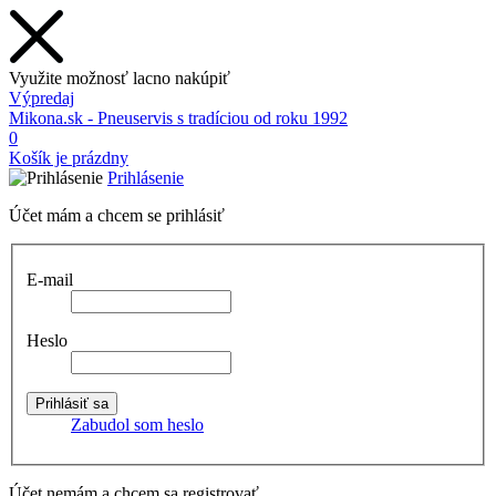
Využite možnosť lacno nakúpiť
Výpredaj
Mikona.sk - Pneuservis s tradíciou od roku 1992
0
Košík je prázdny
Prihlásenie
Účet mám a chcem se prihlásiť
E-mail
Heslo
Zabudol som heslo
Účet nemám a chcem sa registrovať