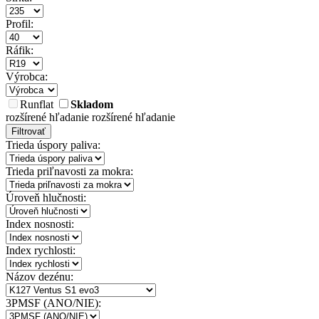
Profil:
Ráfik:
Výrobca:
Runflat
Skladom
rozšírené hľadanie
rozšírené hľadanie
Filtrovať
Trieda úspory paliva:
Trieda priľnavosti za mokra:
Úroveň hlučnosti:
Index nosnosti:
Index rychlosti:
Názov dezénu:
3PMSF (ANO/NIE):