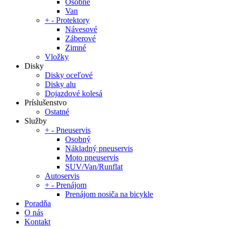
Osobné
Van
+
-
Protektory
Návesové
Záberové
Zimné
Vložky
Disky
Disky oceľové
Disky alu
Dojazdové kolesá
Príslušenstvo
Ostatné
Služby
+
-
Pneuservis
Osobný
Nákladný pneuservis
Moto pneuservis
SUV/Van/Runflat
Autoservis
+
-
Prenájom
Prenájom nosiča na bicykle
Poradňa
O nás
Kontakt