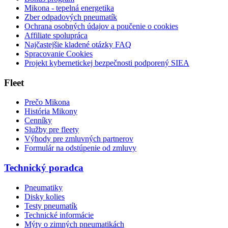
Mikona - tepelná energetika
Zber odpadových pneumatík
Ochrana osobných údajov a poučenie o cookies
Affiliate spolupráca
Najčastejšie kladené otázky FAQ
Spracovanie Cookies
Projekt kybernetickej bezpečnosti podporený SIEA
Fleet
Prečo Mikona
História Mikony
Cenníky
Služby pre fleety
Výhody pre zmluvných partnerov
Formulár na odstúpenie od zmluvy
Technický poradca
Pneumatiky
Disky kolies
Testy pneumatík
Technické informácie
Mýty o zimných pneumatikách