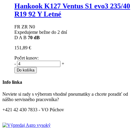
Hankook K127 Ventus S1 evo3
235/40
R19 92 Y Letné
FR ZR N0
Expedujeme bežne do 2 dní
D
A
B
70 dB
151,89 €
Počet kusov:
-
+
Do košíka
Info linka
Neviete si rady s výberom vhodné pneumatiky a chcete poradiť od
nášho servisného pracovníka?
+421 42 430 7833 - VO Púchov