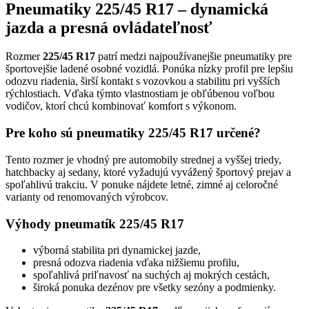
Pneumatiky 225/45 R17 – dynamická
jazda a presná ovládateľnosť
Rozmer
225/45 R17
patrí medzi najpoužívanejšie pneumatiky pre
športovejšie ladené osobné vozidlá. Ponúka nízky profil pre lepšiu
odozvu riadenia, širší kontakt s vozovkou a stabilitu pri vyšších
rýchlostiach. Vďaka týmto vlastnostiam je obľúbenou voľbou
vodičov, ktorí chcú kombinovať komfort s výkonom.
Pre koho sú pneumatiky 225/45 R17 určené?
Tento rozmer je vhodný pre automobily strednej a vyššej triedy,
hatchbacky aj sedany, ktoré vyžadujú vyvážený športový prejav a
spoľahlivú trakciu. V ponuke nájdete letné, zimné aj celoročné
varianty od renomovaných výrobcov.
Výhody pneumatík 225/45 R17
výborná stabilita pri dynamickej jazde,
presná odozva riadenia vďaka nižšiemu profilu,
spoľahlivá priľnavosť na suchých aj mokrých cestách,
široká ponuka dezénov pre všetky sezóny a podmienky.