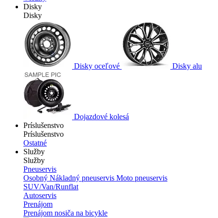
Disky
Disky
Disky oceľové
Disky alu
Dojazdové kolesá
Príslušenstvo
Príslušenstvo
Ostatné
Služby
Služby
Pneuservis
Osobný
Nákladný pneuservis
Moto pneuservis
SUV/Van/Runflat
Autoservis
Prenájom
Prenájom nosiča na bicykle