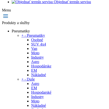
Objednať termín servisu
Menu
Produkty a služby
Pneumatiky
+
-
Pneumatiky
Osobné
SUV 4x4
Van
Moto
Industry
Agro
Hospodárske
EM
Nákladné
+
-
Duše
Agro
EM
Hospodarské
Industry
Moto
Nákladné