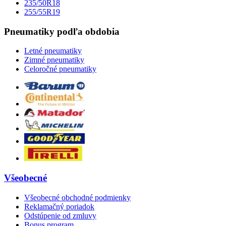
235/50R18
255/55R19
Pneumatiky podľa obdobia
Letné pneumatiky
Zimné pneumatiky
Celoročné pneumatiky
Všeobecné
Všeobecné obchodné podmienky
Reklamačný poriadok
Odstúpenie od zmluvy
Bonus program