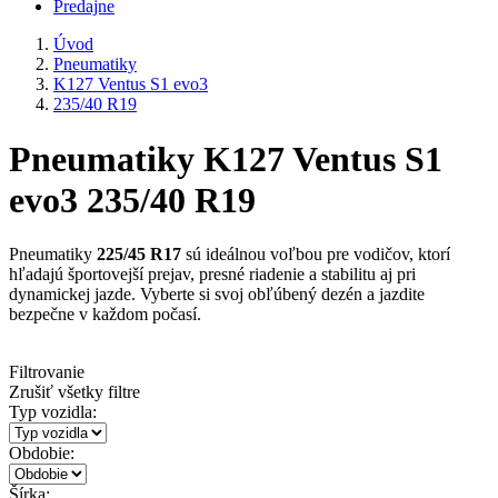
Predajne
Úvod
Pneumatiky
K127 Ventus S1 evo3
235/40 R19
Pneumatiky K127 Ventus S1
evo3 235/40 R19
Pneumatiky
225/45 R17
sú ideálnou voľbou pre vodičov, ktorí
hľadajú športovejší prejav, presné riadenie a stabilitu aj pri
dynamickej jazde. Vyberte si svoj obľúbený dezén a jazdite
bezpečne v každom počasí.
Filtrovanie
Zrušiť všetky filtre
Typ vozidla:
Obdobie:
Šírka: