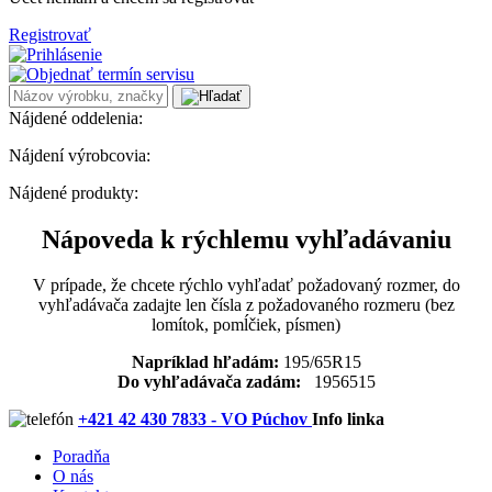
Registrovať
Nájdené oddelenia:
Nájdení výrobcovia:
Nájdené produkty:
Nápoveda k rýchlemu vyhľadávaniu
V prípade, že chcete rýchlo vyhľadať požadovaný rozmer, do
vyhľadávača zadajte len čísla z požadovaného rozmeru (bez
lomítok, pomĺčiek, písmen)
Napríklad hľadám:
195/65R15
Do vyhľadávača zadám:
1956515
+421 42 430 7833 - VO Púchov
Info linka
Poradňa
O nás