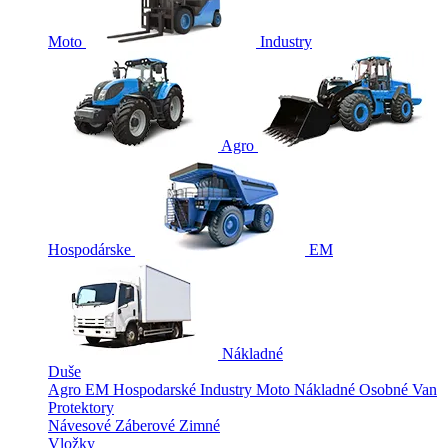
Moto
Industry
Agro
Hospodárske
EM
Nákladné
Duše
Agro
EM
Hospodarské
Industry
Moto
Nákladné
Osobné
Van
Protektory
Návesové
Záberové
Zimné
Vložky