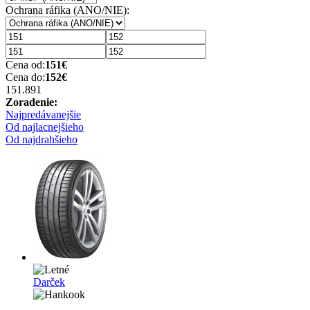
Ochrana ráfika (ANO/NIE):
Cena od:
151
€
Cena do:
152
€
151.89
1
Zoradenie:
Najpredávanejšie
Od najlacnejšieho
Od najdrahšieho
Darček