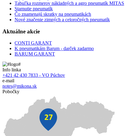
Tabuľka rozmerov nákladných a agro pneumatík MITAS
Starnutie pneumatík
Čo znamenajú skratky na pneumatikách
Nové značenie zimných a celoročných pneumatík
Aktuálne akcie
CONTI GARANT
K pneumatikám Barum - darček zadarmo
BARUM GARANT
Info linka
+421 42 430 7833 - VO Púchov
e-mail
notes@mikona.sk
Pobočky