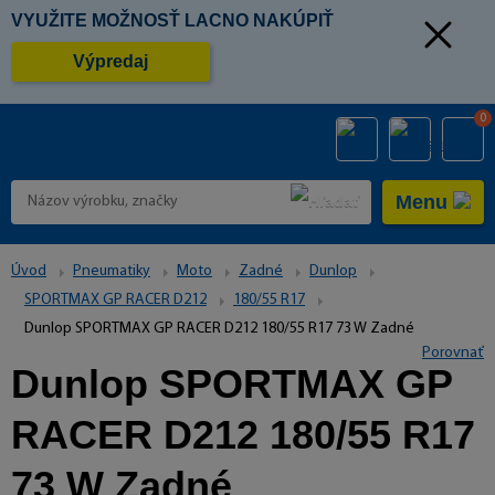
VYUŽITE MOŽNOSŤ LACNO NAKÚPIŤ
Výpredaj
0
Menu
Úvod
Pneumatiky
Moto
Zadné
Dunlop
SPORTMAX GP RACER D212
180/55 R17
Dunlop SPORTMAX GP RACER D212 180/55 R17 73 W Zadné
Porovnať
Dunlop SPORTMAX GP
RACER D212 180/55 R17
73 W Zadné