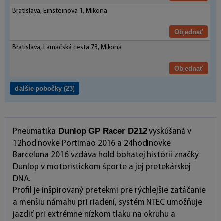
Bratislava, Einsteinova 1, Mikona
Objednať
Bratislava, Lamačská cesta 73, Mikona
Objednať
ďalšie pobočky
(23)
Dunlop
GP Racer D212
Pneumatika
vyskúšaná v
12hodinovke Portimao 2016 a 24hodinovke
Barcelona 2016 vzdáva hold bohatej histórii značky
Dunlop v motoristickom športe a jej pretekárskej
DNA.
Profil je inšpirovaný pretekmi pre rýchlejšie zatáčanie
a menšiu námahu pri riadení, systém NTEC umožňuje
jazdiť pri extrémne nízkom tlaku na okruhu a