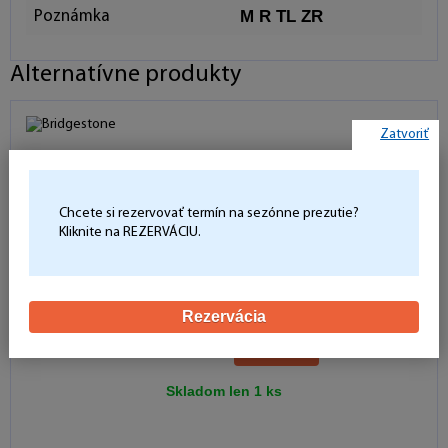
M R TL ZR
Poznámka
Alternatívne produkty
Zatvoriť
Chcete si rezervovať termín na sezónne prezutie?
Kliknite na REZERVÁCIU.
Bridgestone BATTLAX T31
180/55 R17 73 W Zadné
Rezervácia
142,32 €
Kúpiť
Skladom len 1 ks