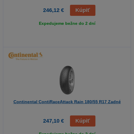
246,12 €
Kúpiť
Expedujeme bežne do 2 dní
Continental ContiRaceAttack Rain
180/55 R17 Zadné
247,10 €
Kúpiť