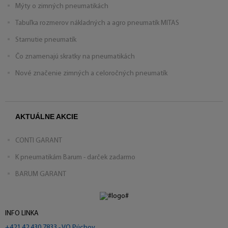
Mýty o zimných pneumatikách
Tabuľka rozmerov nákladných a agro pneumatík MITAS
Starnutie pneumatík
Čo znamenajú skratky na pneumatikách
Nové značenie zimných a celoročných pneumatík
AKTUÁLNE AKCIE
CONTI GARANT
K pneumatikám Barum - darček zadarmo
BARUM GARANT
INFO LINKA
+421 42 430 7833 - VO Púchov