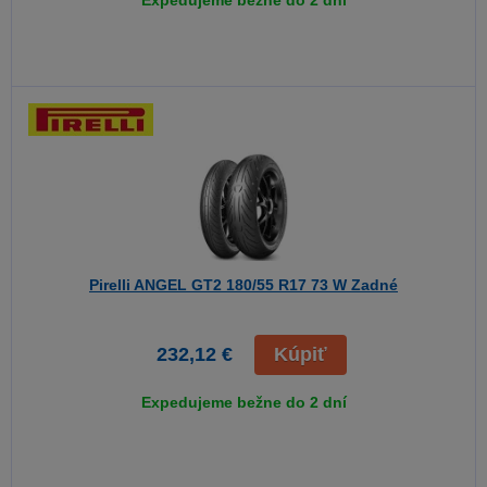
Expedujeme bežne do 2 dní
Pirelli ANGEL GT2
180/55 R17 73 W Zadné
232,12 €
Kúpiť
Expedujeme bežne do 2 dní