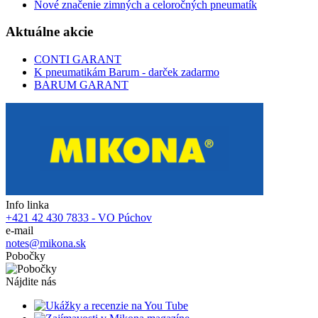
Nové značenie zimných a celoročných pneumatík
Aktuálne akcie
CONTI GARANT
K pneumatikám Barum - darček zadarmo
BARUM GARANT
Info linka
+421 42 430 7833 - VO Púchov
e-mail
notes@mikona.sk
Pobočky
Nájdite nás