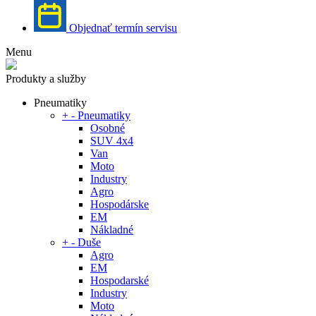
Objednať termín servisu
Menu
Produkty a služby
Pneumatiky
+
-
Pneumatiky
Osobné
SUV 4x4
Van
Moto
Industry
Agro
Hospodárske
EM
Nákladné
+
-
Duše
Agro
EM
Hospodarské
Industry
Moto