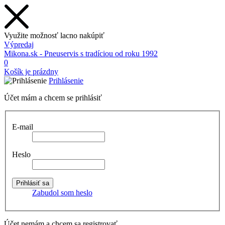
Využite možnosť lacno nakúpiť
Výpredaj
Mikona.sk - Pneuservis s tradíciou od roku 1992
0
Košík je prázdny
Prihlásenie
Účet mám a chcem se prihlásiť
E-mail
Heslo
Zabudol som heslo
Účet nemám a chcem sa registrovať