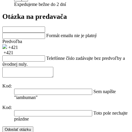
Expedujeme bežne do 2 dní
Otázka na predavača
Formát emailu nie je platný
Predvoľba
+421
+421
Telefónne číslo zadávajte bez predvoľby a
úvodnej nuly.
Kod:
Sem napíšte
"iamhuman"
Kod:
Toto pole nechajte
prázdne