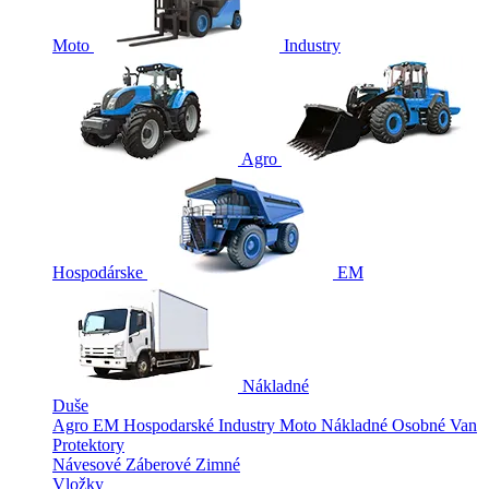
Moto
Industry
Agro
Hospodárske
EM
Nákladné
Duše
Agro
EM
Hospodarské
Industry
Moto
Nákladné
Osobné
Van
Protektory
Návesové
Záberové
Zimné
Vložky