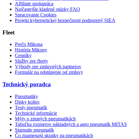
Affiliate spolupráca
Najčastejšie kladené otázky FAQ
Spracovanie Cookies
Projekt kybernetickej bezpečnosti podporený SIEA
Fleet
Prečo Mikona
História Mikony
Cenníky
Služby pre fleety
Výhody pre zmluvných partnerov
Formulár na odstúpenie od zmluvy
Technický poradca
Pneumatiky
Disky kolies
Testy pneumatík
Technické informácie
Mýty o zimných pneumatikách
Tabuľka rozmerov nákladných a agro pneumatík MITAS
Starnutie pneumatík
Čo znamenajú skratky na pneumatikách