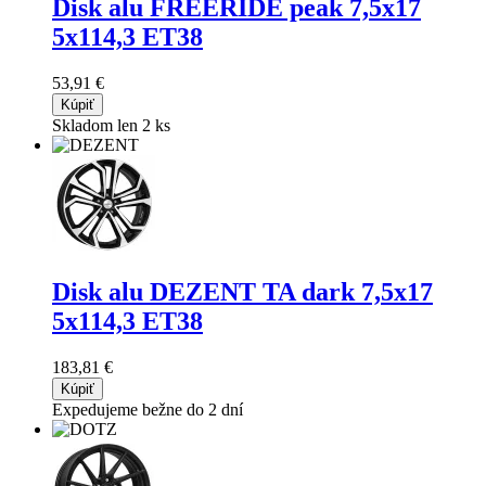
Disk alu FREERIDE peak
7,5x17
5x114,3 ET38
53,91 €
Kúpiť
Skladom len 2 ks
Disk alu DEZENT TA dark
7,5x17
5x114,3 ET38
183,81 €
Kúpiť
Expedujeme bežne do 2 dní