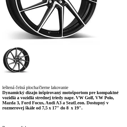
leštená čelná plocha/čierne lakovanie
Dynamický dizajn inšpirovaný motošportom pre kompaktné
vozidlá a vozidlá strednej triedy napr.
VW Golf, VW Polo,
Mazda 3, Ford Focus, Audi A3 a SeatLeon. Dostupný
v
rozmerovej škále od
7,5 x 17″ do 8 x 19″.