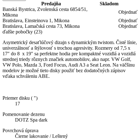
Predajňa
Skladom
Banská Bystrica, Zvolenská cesta 6854/51,
Objednať
Mikona
Bratislava, Einsteinova 1, Mikona
Objednať
Bratislava, Lamačská cesta 73, Mikona
Objednať
ďalšie pobočky
(23)
Asymetrický desaťlúčový dizajn s dynamickým twistom. Čisté línie,
univerzálnosť a štýlovosť s trochou agresivity. Rozmery od 7,5 x
17″ do 8 x 19″ sa perfektne hodia pre kompaktné vozidlá a vozidlá
strednej triedy rôznych značiek automobilov, ako napr. VW Golf,
VW Polo, Mazda 3, Ford Focus, Audi A3 a Seat Leon. Na väčšinu
modelov je možné tieto disky použiť bez dodatočných zápisov
vďaka schváleniu ABE.
Priemer disku ( ")
17
Pomenovanie dezenu
DOTZ Spa dark
Povrchová úprava
Čierne lakovanie / Leštený