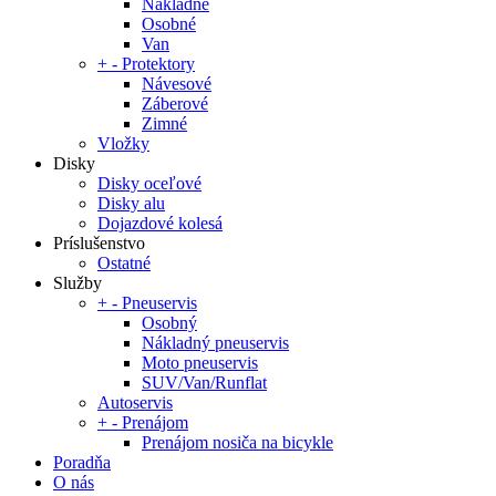
Nákladné
Osobné
Van
+
-
Protektory
Návesové
Záberové
Zimné
Vložky
Disky
Disky oceľové
Disky alu
Dojazdové kolesá
Príslušenstvo
Ostatné
Služby
+
-
Pneuservis
Osobný
Nákladný pneuservis
Moto pneuservis
SUV/Van/Runflat
Autoservis
+
-
Prenájom
Prenájom nosiča na bicykle
Poradňa
O nás