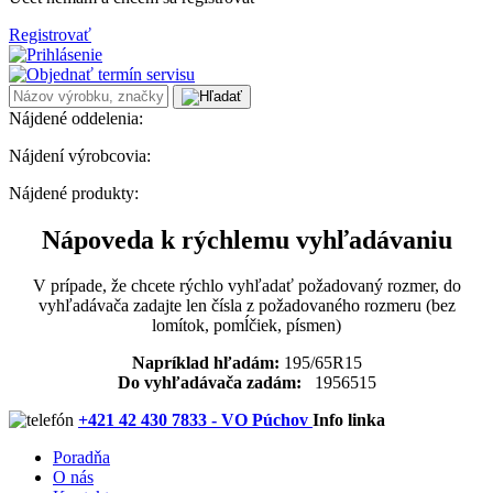
Registrovať
Nájdené oddelenia:
Nájdení výrobcovia:
Nájdené produkty:
Nápoveda k rýchlemu vyhľadávaniu
V prípade, že chcete rýchlo vyhľadať požadovaný rozmer, do
vyhľadávača zadajte len čísla z požadovaného rozmeru (bez
lomítok, pomĺčiek, písmen)
Napríklad hľadám:
195/65R15
Do vyhľadávača zadám:
1956515
+421 42 430 7833 - VO Púchov
Info linka
Poradňa
O nás