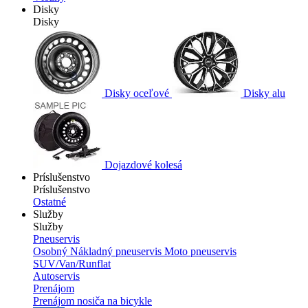
Disky
Disky
Disky oceľové
Disky alu
Dojazdové kolesá
Príslušenstvo
Príslušenstvo
Ostatné
Služby
Služby
Pneuservis
Osobný
Nákladný pneuservis
Moto pneuservis
SUV/Van/Runflat
Autoservis
Prenájom
Prenájom nosiča na bicykle