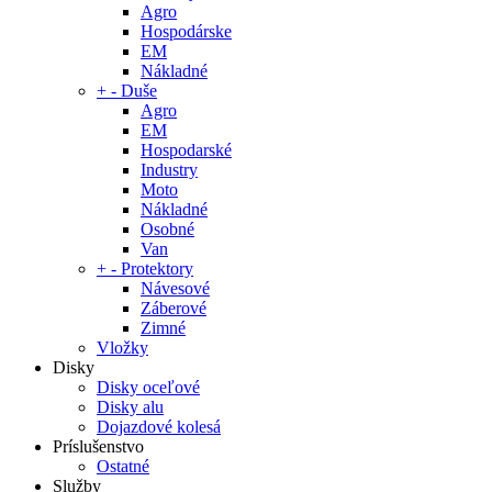
Agro
Hospodárske
EM
Nákladné
+
-
Duše
Agro
EM
Hospodarské
Industry
Moto
Nákladné
Osobné
Van
+
-
Protektory
Návesové
Záberové
Zimné
Vložky
Disky
Disky oceľové
Disky alu
Dojazdové kolesá
Príslušenstvo
Ostatné
Služby