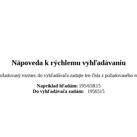
Nápoveda k rýchlemu vyhľadávaniu
požadovaný rozmer, do vyhľadávača zadajte len čísla z požadovaného r
Napríklad hľadám:
195/65R15
Do vyhľadávača zadám:
1956515