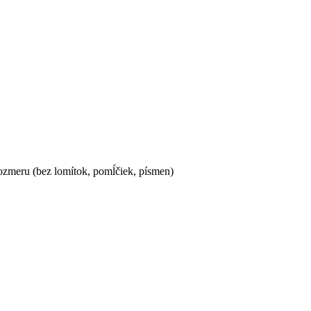
ozmeru (bez lomítok, pomĺčiek, písmen)