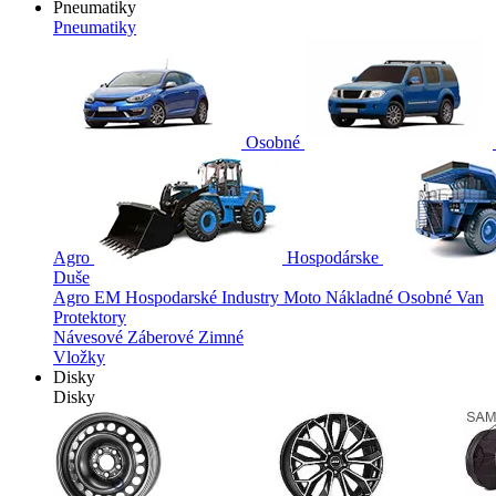
Pneumatiky
Pneumatiky
Osobné
Agro
Hospodárske
Duše
Agro
EM
Hospodarské
Industry
Moto
Nákladné
Osobné
Van
Protektory
Návesové
Záberové
Zimné
Vložky
Disky
Disky