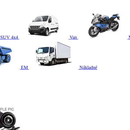
SUV 4x4
Van
EM
Nákladné