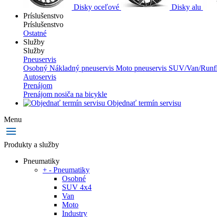
Disky oceľové
Disky alu
Príslušenstvo
Príslušenstvo
Ostatné
Služby
Služby
Pneuservis
Osobný
Nákladný pneuservis
Moto pneuservis
SUV/Van/Runfl
Autoservis
Prenájom
Prenájom nosiča na bicykle
Objednať termín servisu
Menu
Produkty a služby
Pneumatiky
+
-
Pneumatiky
Osobné
SUV 4x4
Van
Moto
Industry