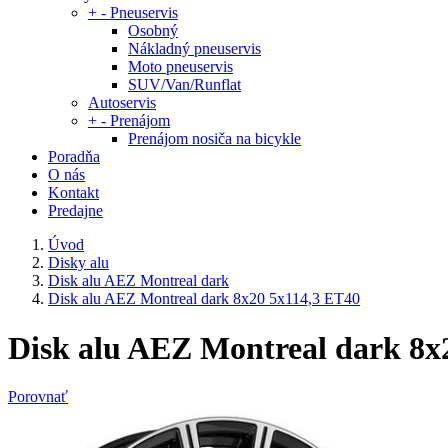
+
-
Pneuservis
Osobný
Nákladný pneuservis
Moto pneuservis
SUV/Van/Runflat
Autoservis
+
-
Prenájom
Prenájom nosiča na bicykle
Poradňa
O nás
Kontakt
Predajne
Úvod
Disky alu
Disk alu AEZ Montreal dark
Disk alu AEZ Montreal dark 8x20 5x114,3 ET40
Disk alu AEZ Montreal dark 8x
Porovnať