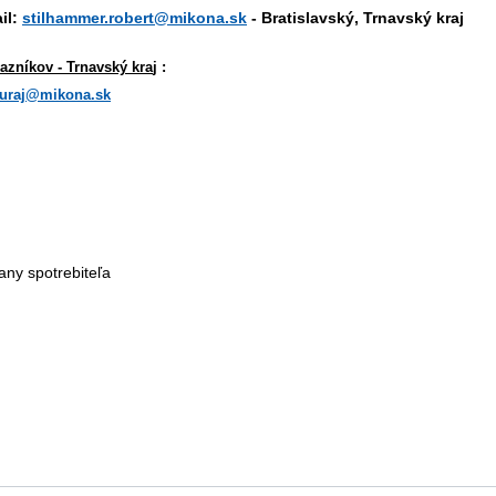
il:
stilhammer.robert@mikona.sk
- Bratislavský, Trnavský kraj
azníkov - Trnavský kra
j :
juraj@mikona.sk
any spotrebiteľa