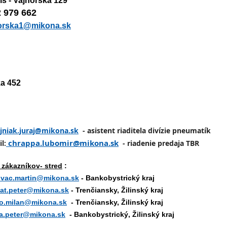
s - Vajnorská 129
 979 662
norska1@mikona.sk
a 452
ajniak.juraj@mikona.sk
- asistent riaditela divízie pneumatík
chrappa.lubomir@mikona.sk
l:
- riadenie predaja TBR
 zákazníkov- stred
:
vac.martin@mikona.sk
- Bankobystrický kraj
at.peter@mikona.sk
- Trenčiansky, Žilinský kraj
o.milan@mikona.sk
- Trenčiansky, Žilinský kraj
ka.peter@mikona.sk
- Bankobystrický, Žilinský kraj