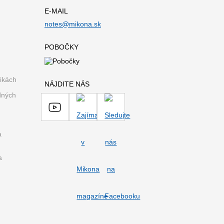
E-MAIL
notes@mikona.sk
POBOČKY
ikách
NÁJDITE NÁS
dných
a
a