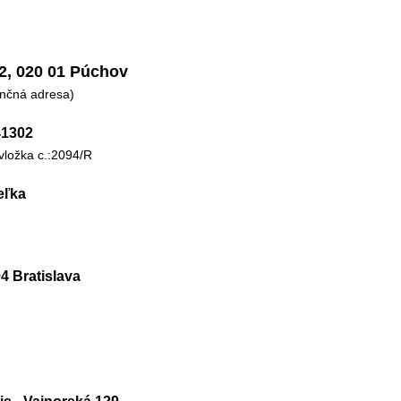
52, 020 01 Púchov
enčná adresa)
41302
vložka c.:2094/R
eľka
4 Bratislava