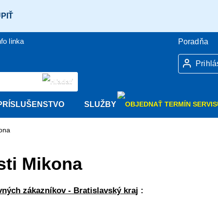
PIŤ
nfo linka
Poradňa
Prihlá
PRÍSLUŠENSTVO
SLUŽBY
kona
sti Mikona
ných zákazníkov - Bratislavský kra
j :