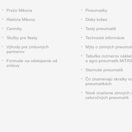
Prečo Mikona
Pneumatiky
História Mikony
Disky kolies
Cenníky
Testy pneumatík
Služby pre fleety
Technické informácie
Výhody pre zmluvných
Mýty o zimných pneumat
partnerov
Tabuľka rozmerov nákla
Formulár na odstúpenie od
a agro pneumatík MITAS
zmluvy
Starnutie pneumatík
Čo znamenajú skratky n
pneumatikách
Nové značenie zimných 
celoročných pneumatík