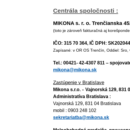
Centrála spoločnosti :
MIKONA s. r. o. Trenčianska 4
(toto je zároveň fakturačná aj korešpond
IČO: 315 70 364, IČ DPH: SK20204
Zapísané: v OR OS Trenčín, Oddiel: Sro, 
Tel.: 00421- 42-4307 811 – spojovat
mikona@mikona.sk
Zastúpenie v Bratislave
-
Mikona s.r.o
.
Vajnorská 129, 831 0
Administratíva Bratislava :
Vajnorská 129, 831 04 Bratislava
mobil : 0903 248 102
sekretariatba@mikona.sk