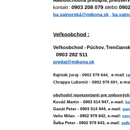
Maloobchodná predajňa, pneuservi
0903 208 079
alebo
0902
kontakt :
ba.vajnorská@mikona.sk
,
ba.vaj
Veľkoobchod :
Veľkoobchod - Púchov, Trenčiansk
0903 282 511
predaj@mikona.sk
Rajniak Juraj - 0902 979 644, e-mail:
r
Chrappa Lubomír - 0902 979 691, e-mai
obchodní reprezentanti pre zmluvných
Kováč Martin - 0903 514 947, e-mail:
ko
Ganát Peter - 0903 514 944, e-mail:
gan
Vaňo Milan - 0902 979 642, e-mail:
van
Šalka Peter - 0902 979 643, e-mail:
sal