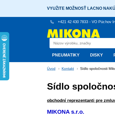
VYUŽITE MOŽNOSŤ LACNO NAKÚ
+421 42 430 7833 - VO Púchov
I
PNEUMATIKY
DISKY
Úvod
Kontakt
Sídlo spoločnosti Mi
Sídlo spoločno
obchodní reprezentanti pre zmluv
MIKONA s.r.o.