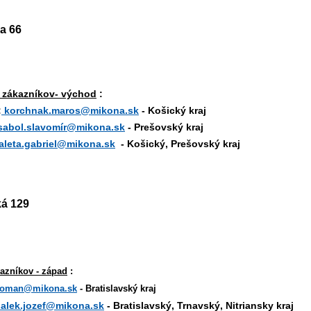
a 66
 zákazníkov- východ
:
:
korchnak.maros@mikona.sk
- Košický kraj
sabol.slavomír@mikona.sk
- Prešovský kraj
aleta.gabriel@mikona.sk
- Košický, Prešovský kraj
ká 129
azníkov - západ
:
roman@mikona.sk
- Bratislavský kraj
alek.jozef@mikona.sk
- Bratislavský, Trnavský, Nitriansky kraj