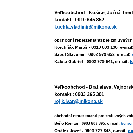
Veľkoobchod - Košice, Južná Tried
kontakt : 0910 645 852
kuchta.vladimir@mikona.sk
obchodní reprezentanti pre zmluvných
Korchňák Maroš - 0910 803 196, e-mail
Sabol Slavomír - 0902 979 652, e-mail:
Kaleta Gabriel - 0902 979 641, e-mail:
k
Veľkoobchod - Bratislava, Vajnors
kontakt : 0903 265 301
rojik.ivan@mikona.sk
obchodní reprezentanti pre zmluvných zák
Beňo Roman - 0903 803 395, e-mail:
beno.
Opálek Jozef - 0903 727 843, e-mail:
op