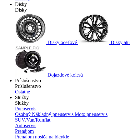
Disky
Disky
Disky oceľové
Disky alu
Dojazdové kolesá
Príslušenstvo
Príslušenstvo
Ostatné
Služby
Služby
Pneuservis
Osobný
Nákladný pneuservis
Moto pneuservis
SUV/Van/Runflat
Autoservis
Prenájom
Prenájom nosiča na bicykle