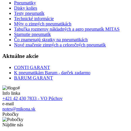
Pneumatiky
Disky kolies
Testy pneumatík
Technické informácie
Mýty o zimných pneumatikách
Tabuľka rozmerov nákladných a agro pneumatík MITAS
Starnutie pneumatík
Čo znamenajú skratky na pneumatikách
Nové značenie zimných a celoročných pneumatík
Aktuálne akcie
CONTI GARANT
K pneumatikám Barum - darček zadarmo
BARUM GARANT
Info linka
+421 42 430 7833 - VO Púchov
e-mail
notes@mikona.sk
Pobočky
Nájdite nás