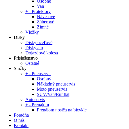
Osobné
Van
+
-
Protektory
Návesové
Záberové
Zimné
Vložky
Disky
Disky oceľové
Disky alu
Dojazdové kolesá
Príslušenstvo
Ostatné
Služby
+
-
Pneuservis
Osobný
Nákladný pneuservis
Moto pneuservis
SUV/Van/Runflat
Autoservis
+
-
Prenájom
Prenájom nosiča na bicykle
Poradňa
O nás
Kontakt