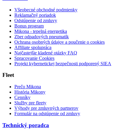
Všeobecné obchodné podmienky
Reklamačný poriadok
Odstúpenie od zmluvy
Bonus program
Mikona - tepelná energetika
Zber odpadových pneumatík
Ochrana osobných údajov a poučenie o cookies
Affiliate spolupráca
Najčastejšie kladené otázky FAQ
Spracovanie Cookies
Projekt kybernetickej bezpečnosti podporený SIEA
Fleet
Prečo Mikona
História Mikony
Cenníky
Služby pre fleety
Výhody pre zmluvných partnerov
Formulár na odstúpenie od zmluvy
Technický poradca