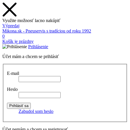
Využite možnosť lacno nakúpiť
Výpredaj
Mikona.sk - Pneuservis s tradíciou od roku 1992
0
Košík je prázdny
Prihlásenie
Účet mám a chcem se prihlásiť
E-mail
Heslo
Zabudol som heslo
Účet nemám a chcem sa registrovať