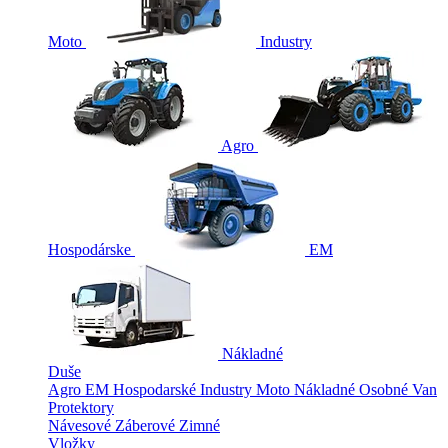
Moto
Industry
Agro
Hospodárske
EM
Nákladné
Duše
Agro
EM
Hospodarské
Industry
Moto
Nákladné
Osobné
Van
Protektory
Návesové
Záberové
Zimné
Vložky