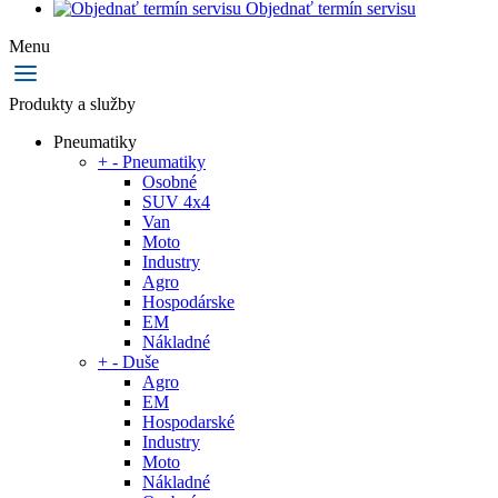
Objednať termín servisu
Menu
Produkty a služby
Pneumatiky
+
-
Pneumatiky
Osobné
SUV 4x4
Van
Moto
Industry
Agro
Hospodárske
EM
Nákladné
+
-
Duše
Agro
EM
Hospodarské
Industry
Moto
Nákladné