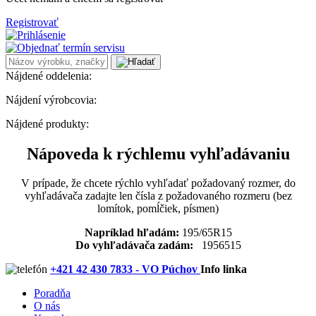
Registrovať
Nájdené oddelenia:
Nájdení výrobcovia:
Nájdené produkty:
Nápoveda k rýchlemu vyhľadávaniu
V prípade, že chcete rýchlo vyhľadať požadovaný rozmer, do
vyhľadávača zadajte len čísla z požadovaného rozmeru (bez
lomítok, pomĺčiek, písmen)
Napríklad hľadám:
195/65R15
Do vyhľadávača zadám:
1956515
+421 42 430 7833 - VO Púchov
Info linka
Poradňa
O nás