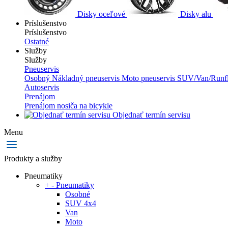
Disky oceľové
Disky alu
Príslušenstvo
Príslušenstvo
Ostatné
Služby
Služby
Pneuservis
Osobný
Nákladný pneuservis
Moto pneuservis
SUV/Van/Runfl
Autoservis
Prenájom
Prenájom nosiča na bicykle
Objednať termín servisu
Menu
Produkty a služby
Pneumatiky
+
-
Pneumatiky
Osobné
SUV 4x4
Van
Moto