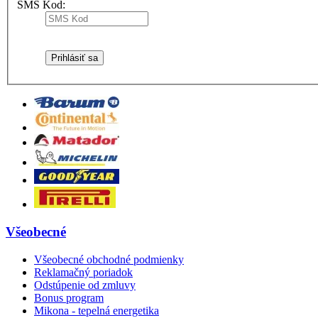
SMS Kod:
Všeobecné
Všeobecné obchodné podmienky
Reklamačný poriadok
Odstúpenie od zmluvy
Bonus program
Mikona - tepelná energetika