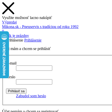
Využite možnosť lacno nakúpiť
Výpredaj
Mikona.sk - Pneuservis s tradíciou od roku 1992
0
Košík je prázdny
Prihlásenie
Účet mám a chcem se prihlásiť
E-mail
Heslo
Zabudol som heslo
Účet nemám a chcem sa registrovať