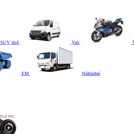
SUV 4x4
Van
EM
Nákladné