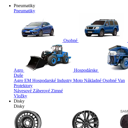
Pneumatiky
Pneumatiky
Osobné
Agro
Hospodárske
Duše
Agro
EM
Hospodarské
Industry
Moto
Nákladné
Osobné
Van
Protektory
Návesové
Záberové
Zimné
Vložky
Disky
Disky