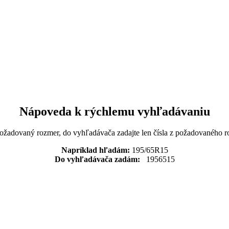
Nápoveda k rýchlemu vyhľadávaniu
požadovaný rozmer, do vyhľadávača zadajte len čísla z požadovaného r
Napríklad hľadám:
195/65R15
Do vyhľadávača zadám:
1956515