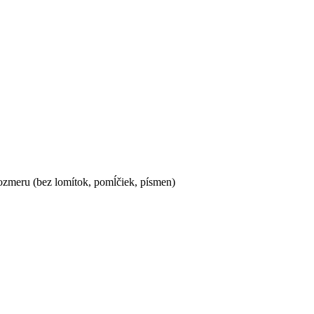
ozmeru (bez lomítok, pomĺčiek, písmen)