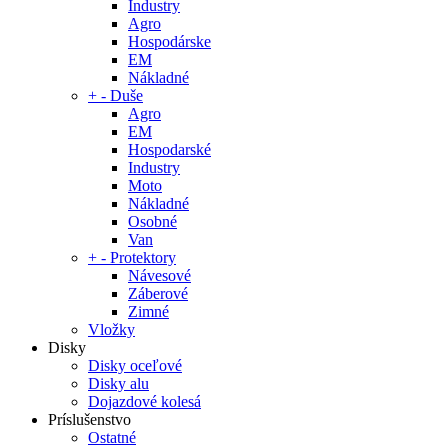
Industry
Agro
Hospodárske
EM
Nákladné
+
-
Duše
Agro
EM
Hospodarské
Industry
Moto
Nákladné
Osobné
Van
+
-
Protektory
Návesové
Záberové
Zimné
Vložky
Disky
Disky oceľové
Disky alu
Dojazdové kolesá
Príslušenstvo
Ostatné