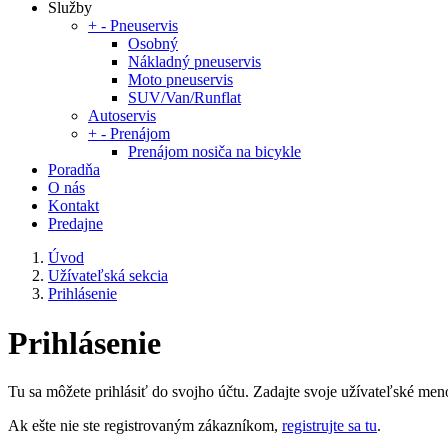
Služby
+
-
Pneuservis
Osobný
Nákladný pneuservis
Moto pneuservis
SUV/Van/Runflat
Autoservis
+
-
Prenájom
Prenájom nosiča na bicykle
Poradňa
O nás
Kontakt
Predajne
Úvod
Užívateľská sekcia
Prihlásenie
Prihlásenie
Tu sa môžete prihlásiť do svojho účtu. Zadajte svoje užívateľské meno
Ak ešte nie ste registrovaným zákazníkom,
registrujte sa tu
.