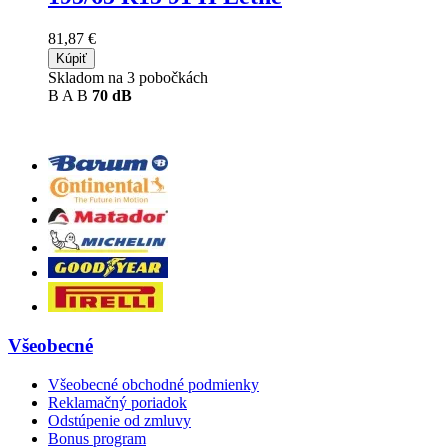
81,87 €
Kúpiť
Skladom na 3 pobočkách
B
A
B
70 dB
Všeobecné
Všeobecné obchodné podmienky
Reklamačný poriadok
Odstúpenie od zmluvy
Bonus program