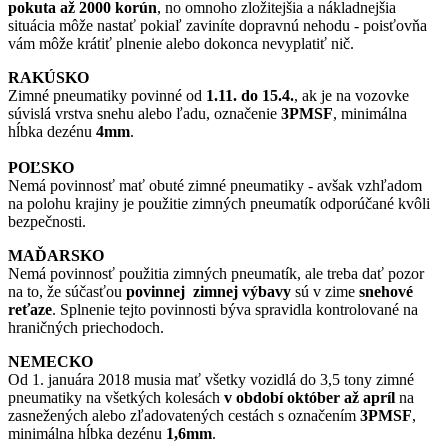
pokuta až 2000 korún
, no omnoho zložitejšia a nákladnejšia
situácia môže nastať pokiaľ zaviníte dopravnú nehodu - poisťovňa
vám môže krátiť plnenie alebo dokonca nevyplatiť nič.
RAKÚSKO
Zimné pneumatiky povinné od
1.11. do 15.4.
, ak je na vozovke
súvislá vrstva snehu alebo ľadu, označenie
3PMSF
, minimálna
hĺbka dezénu
4mm
.
POĽSKO
Nemá povinnosť mať obuté zimné pneumatiky - avšak vzhľadom
na polohu krajiny je použitie zimných pneumatík odporúčané kvôli
bezpečnosti.
MAĎARSKO
Nemá povinnosť použitia zimných pneumatík, ale treba dať pozor
na to, že súčasťou
povinnej zimnej výbavy
sú v zime
snehové
reťaze
. Splnenie tejto povinnosti býva spravidla kontrolované na
hraničných priechodoch.
NEMECKO
Od 1. januára 2018 musia mať všetky vozidlá do 3,5 tony zimné
pneumatiky na všetkých kolesách
v období október až apríl
na
zasnežených alebo zľadovatených cestách s označením
3PMSF
,
minimálna hĺbka dezénu
1,6mm
.