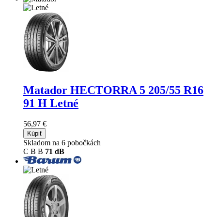
Matador HECTORRA 5
205/55 R16
91 H Letné
56,97 €
Kúpiť
Skladom na 6 pobočkách
C
B
B
71 dB