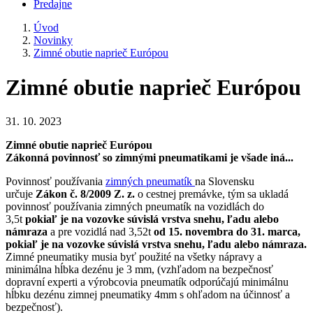
Predajne
Úvod
Novinky
Zimné obutie naprieč Európou
Zimné obutie naprieč Európou
31. 10. 2023
Zimné obutie naprieč Európou
Zákonná povinnosť so zimnými pneumatikami je všade iná...
Povinnosť používania
zimných pneumatík
na Slovensku
určuje
Zákon č. 8/2009 Z. z.
o cestnej premávke, tým sa ukladá
povinnosť používania zimných pneumatík na vozidlách do
3,5t
pokiaľ je na vozovke súvislá vrstva snehu, ľadu alebo
námraza
a pre vozidlá nad 3,52t
od 15. novembra do 31. marca,
pokiaľ je na vozovke súvislá vrstva snehu, ľadu alebo námraza.
Zimné pneumatiky musia byť použité na všetky nápravy a
minimálna hĺbka dezénu je 3 mm, (vzhľadom na bezpečnosť
dopravní experti a výrobcovia pneumatík odporúčajú minimálnu
hĺbku dezénu zimnej pneumatiky 4mm s ohľadom na účinnosť a
bezpečnosť).