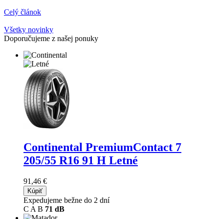
Celý článok
Všetky novinky
Doporučujeme z našej ponuky
Continental PremiumContact 7
205/55 R16 91 H Letné
91,46 €
Kúpiť
Expedujeme bežne do 2 dní
C
A
B
71 dB