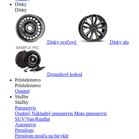
Disky
Disky
Disky oceľové
Disky alu
Dojazdové kolesá
Príslušenstvo
Príslušenstvo
Ostatné
Služby
Služby
Pneuservis
Osobný
Nákladný pneuservis
Moto pneuservis
SUV/Van/Runflat
Autoservis
Prenájom
Prenájom nosiča na bicykle