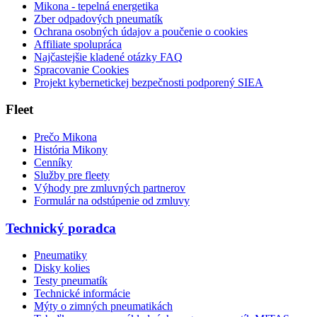
Mikona - tepelná energetika
Zber odpadových pneumatík
Ochrana osobných údajov a poučenie o cookies
Affiliate spolupráca
Najčastejšie kladené otázky FAQ
Spracovanie Cookies
Projekt kybernetickej bezpečnosti podporený SIEA
Fleet
Prečo Mikona
História Mikony
Cenníky
Služby pre fleety
Výhody pre zmluvných partnerov
Formulár na odstúpenie od zmluvy
Technický poradca
Pneumatiky
Disky kolies
Testy pneumatík
Technické informácie
Mýty o zimných pneumatikách