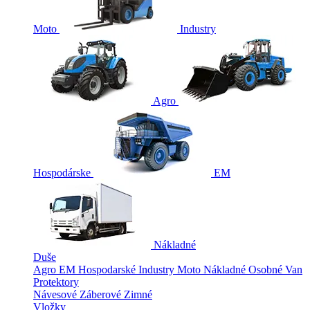
Moto
Industry
Agro
Hospodárske
EM
Nákladné
Duše
Agro
EM
Hospodarské
Industry
Moto
Nákladné
Osobné
Van
Protektory
Návesové
Záberové
Zimné
Vložky