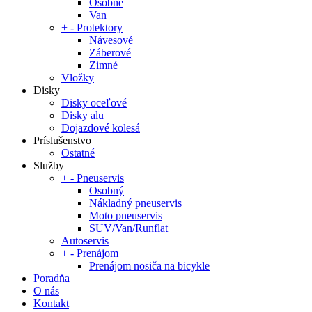
Osobné
Van
+
-
Protektory
Návesové
Záberové
Zimné
Vložky
Disky
Disky oceľové
Disky alu
Dojazdové kolesá
Príslušenstvo
Ostatné
Služby
+
-
Pneuservis
Osobný
Nákladný pneuservis
Moto pneuservis
SUV/Van/Runflat
Autoservis
+
-
Prenájom
Prenájom nosiča na bicykle
Poradňa
O nás
Kontakt