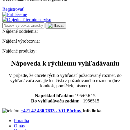
Registrovať
Nájdené oddelenia:
Nájdení výrobcovia:
Nájdené produkty:
Nápoveda k rýchlemu vyhľadávaniu
V prípade, že chcete rýchlo vyhľadať požadovaný rozmer, do
vyhľadávača zadajte len čísla z požadovaného rozmeru (bez
lomítok, pomĺčiek, písmen)
Napríklad hľadám:
195/65R15
Do vyhľadávača zadám:
1956515
+421 42 430 7833 - VO Púchov
Info linka
Poradňa
O nás