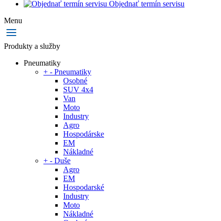
Objednať termín servisu
Menu
Produkty a služby
Pneumatiky
+
-
Pneumatiky
Osobné
SUV 4x4
Van
Moto
Industry
Agro
Hospodárske
EM
Nákladné
+
-
Duše
Agro
EM
Hospodarské
Industry
Moto
Nákladné