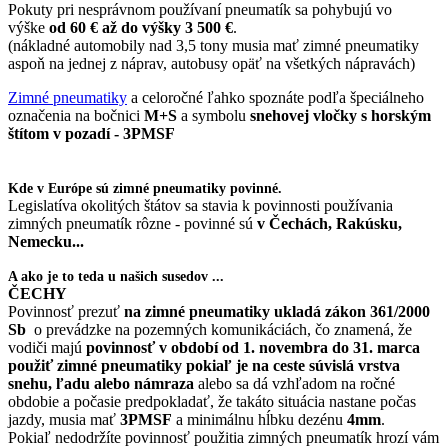
Pokuty pri nesprávnom používaní pneumatík sa pohybujú vo
výške
od 60 € až do výšky 3 500 €
.
(nákladné automobily nad 3,5 tony musia mať zimné pneumatiky
aspoň na jednej z náprav, autobusy opäť na všetkých nápravách)
Zimné pneumatiky
a celoročné ľahko spoznáte podľa špeciálneho
označenia na bočnici
M+S
a symbolu
snehovej vločky s horským
štítom v pozadí - 3PMSF
Kde v Európe sú zimné pneumatiky povinné.
Legislatíva okolitých štátov sa stavia k povinnosti používania
zimných pneumatík rôzne - povinné sú
v Čechách, Rakúsku,
Nemecku...
A ako je to teda u našich susedov ...
ČECHY
Povinnosť prezuť
na zimné pneumatiky ukladá zákon 361/2000
Sb
o prevádzke na pozemných komunikáciách, čo znamená, že
vodiči majú
povinnosť v období od 1. novembra do 31. marca
použiť zimné pneumatiky pokiaľ je na ceste súvislá vrstva
snehu, ľadu alebo námraza
alebo sa dá vzhľadom na ročné
obdobie a počasie predpokladať, že takáto situácia nastane počas
jazdy, musia mať
3PMSF
a minimálnu hĺbku dezénu
4mm
.
Pokiaľ nedodržíte povinnosť použitia zimných pneumatík hrozí vám