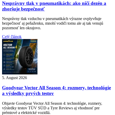
Nesprávny tlak v pneumatikách: ako ničí dezén a
zhoršuje bezpečnosť
Nesprávny tlak vzduchu v pneumatikách výrazne ovplyvňuje
bezpečnosť aj peňaženku, mnohí vodiči tomu ale aj tak venujú
pozornosť len okrajovo.
Celý článok
5. August 2026
Goodyear Vector All Season 4: rozmery, technológie
a výsledky prvých testov
Objavte Goodyear Vector All Season 4: technológie, rozmery,
výsledky testov TÜV SÜD a Tyre Reviews aj vhodnosť pre
prémiové a elektrické vozidlá.