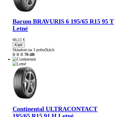
Barum BRAVURIS 6
195/65 R15 95 T
Letné
66,11 €
Kúpiť
Skladom na 3 pobočkách
B
B
B
70 dB
Continental ULTRACONTACT
195/65 R15 91 H Letné