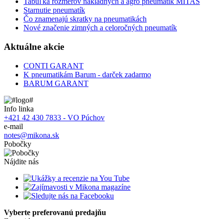
Tabuľka rozmerov nákladných a agro pneumatík MITAS
Starnutie pneumatík
Čo znamenajú skratky na pneumatikách
Nové značenie zimných a celoročných pneumatík
Aktuálne akcie
CONTI GARANT
K pneumatikám Barum - darček zadarmo
BARUM GARANT
Info linka
+421 42 430 7833 - VO Púchov
e-mail
notes@mikona.sk
Pobočky
Nájdite nás
Vyberte preferovanú predajňu