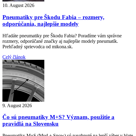
10. August 2026
Pneumatiky pre Škodu Fabia – rozmery,
odporúčania, najlepšie modely
Hľadáte pneumatiky pre Škodu Fabia? Poradíme vám správne
rozmery, odporúčané značky aj najlepšie modely pneumatík.
Prehľadný sprievodca od mikona.sk.
Celý článok
9. August 2026
Čo sú pneumatiky M+S? Význam, použitie a
pravidlá na Slovensku
Pneumatiky M+S (Mud + Snow) sú navrhnuté na lepší záber v blate