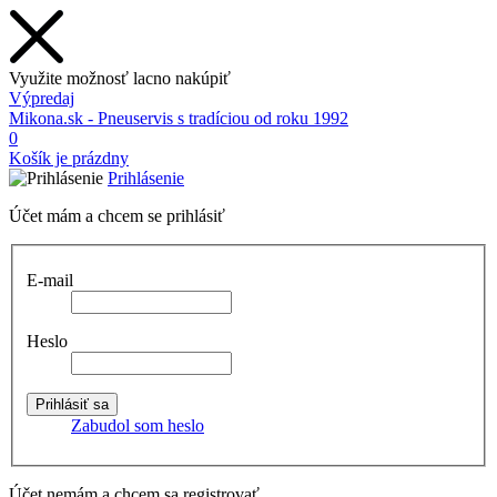
Využite možnosť lacno nakúpiť
Výpredaj
Mikona.sk - Pneuservis s tradíciou od roku 1992
0
Košík je prázdny
Prihlásenie
Účet mám a chcem se prihlásiť
E-mail
Heslo
Zabudol som heslo
Účet nemám a chcem sa registrovať