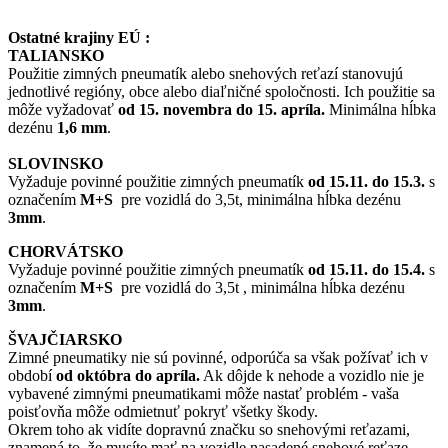
Ostatné krajiny EÚ :
TALIANSKO
Použitie zimných pneumatík alebo snehových reťazí stanovujú
jednotlivé regióny, obce alebo diaľničné spoločnosti. Ich použitie sa
môže vyžadovať
od 15. novembra do 15. apríla.
Minimálna hĺbka
dezénu
1,6 mm
.
SLOVINSKO
Vyžaduje povinné použitie zimných pneumatík
od 15.11. do 15.3.
s
označením
M+S
pre vozidlá do 3,5t, minimálna hĺbka dezénu
3mm
.
CHORVÁTSKO
Vyžaduje povinné použitie zimných pneumatík
od 15.11. do 15.4.
s
označením
M+S
pre vozidlá do 3,5t , minimálna hĺbka dezénu
3mm
.
ŠVAJČIARSKO
Zimné pneumatiky nie sú povinné, odporúča sa však požívať ich v
období
od októbra do apríla.
Ak dôjde k nehode a vozidlo nie je
vybavené zimnými pneumatikami môže nastať problém - vaša
poisťovňa môže odmietnuť pokryť všetky škody.
Okrem toho ak vidíte dopravnú značku so snehovými reťazami,
znamená to, že musíte mať na vozidle nasadené snehové reťaze.