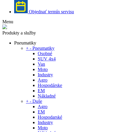
Objednať termín servisu
Menu
Produkty a služby
Pneumatiky
+
-
Pneumatiky
Osobné
SUV 4x4
Van
Moto
Industry
Agro
Hospodárske
EM
Nákladné
+
-
Duše
Agro
EM
Hospodarské
Industry
Moto