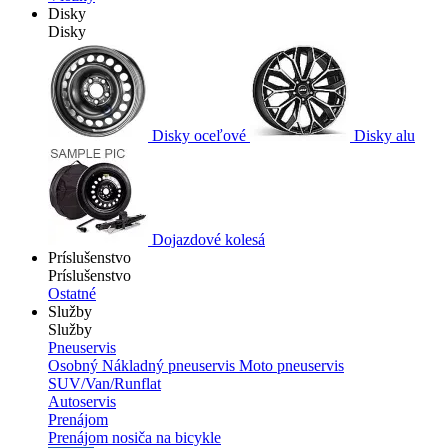
Disky
Disky
Disky oceľové
Disky alu
Dojazdové kolesá
Príslušenstvo
Príslušenstvo
Ostatné
Služby
Služby
Pneuservis
Osobný
Nákladný pneuservis
Moto pneuservis
SUV/Van/Runflat
Autoservis
Prenájom
Prenájom nosiča na bicykle