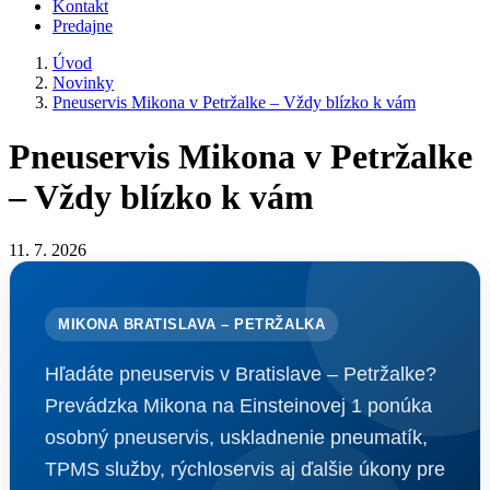
Kontakt
Predajne
Úvod
Novinky
Pneuservis Mikona v Petržalke – Vždy blízko k vám
Pneuservis Mikona v Petržalke
– Vždy blízko k vám
11. 7. 2026
MIKONA BRATISLAVA – PETRŽALKA
Hľadáte pneuservis v Bratislave – Petržalke?
Prevádzka Mikona na Einsteinovej 1 ponúka
osobný pneuservis, uskladnenie pneumatík,
TPMS služby, rýchloservis aj ďalšie úkony pre