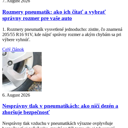
7. August 2026
Rozmery pneumatík: ako ich čítať a vybrať
správny rozmer pre vaše auto
1. Rozmery pneumatík vysvetlené jednoducho: zistite, čo znamená
205/55 R16 91V, kde nájsť správny rozmer a akým chybám sa pri
výbere vyhnúť.
Celý článok
6. August 2026
Nesprávny tlak v pneumatikách: ako ničí dezén a
zhoršuje bezpečnosť
Nesprávny tlak vzduchu v pneumatikách výrazne ovplyvňuje