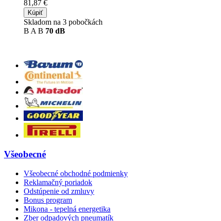
81,87 €
Kúpiť
Skladom na 3 pobočkách
B
A
B
70 dB
Všeobecné
Všeobecné obchodné podmienky
Reklamačný poriadok
Odstúpenie od zmluvy
Bonus program
Mikona - tepelná energetika
Zber odpadových pneumatík