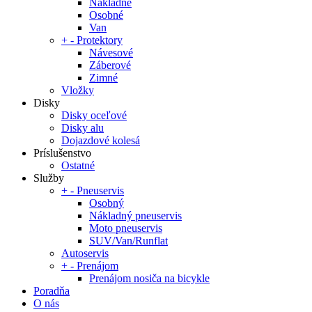
Nákladné
Osobné
Van
+
-
Protektory
Návesové
Záberové
Zimné
Vložky
Disky
Disky oceľové
Disky alu
Dojazdové kolesá
Príslušenstvo
Ostatné
Služby
+
-
Pneuservis
Osobný
Nákladný pneuservis
Moto pneuservis
SUV/Van/Runflat
Autoservis
+
-
Prenájom
Prenájom nosiča na bicykle
Poradňa
O nás