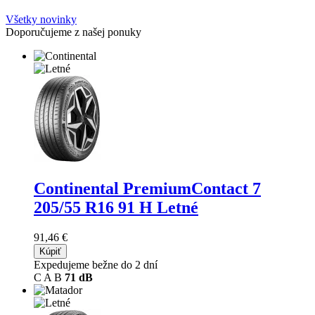
Všetky novinky
Doporučujeme z našej ponuky
Continental PremiumContact 7
205/55 R16 91 H Letné
91,46 €
Kúpiť
Expedujeme bežne do 2 dní
C
A
B
71 dB