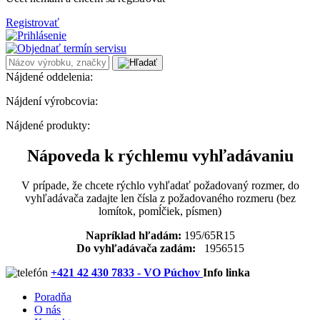
Registrovať
Nájdené oddelenia:
Nájdení výrobcovia:
Nájdené produkty:
Nápoveda k rýchlemu vyhľadávaniu
V prípade, že chcete rýchlo vyhľadať požadovaný rozmer, do
vyhľadávača zadajte len čísla z požadovaného rozmeru (bez
lomítok, pomĺčiek, písmen)
Napríklad hľadám:
195/65R15
Do vyhľadávača zadám:
1956515
+421 42 430 7833 - VO Púchov
Info linka
Poradňa
O nás