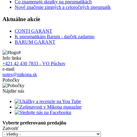
Čo znamenajú skratky na pneumatikách
Nové značenie zimných a celoročných pneumatík
Aktuálne akcie
CONTI GARANT
K pneumatikám Barum - darček zadarmo
BARUM GARANT
Info linka
+421 42 430 7833 - VO Púchov
e-mail
notes@mikona.sk
Pobočky
Nájdite nás
Vyberte preferovanú predajňu
Zatvoriť