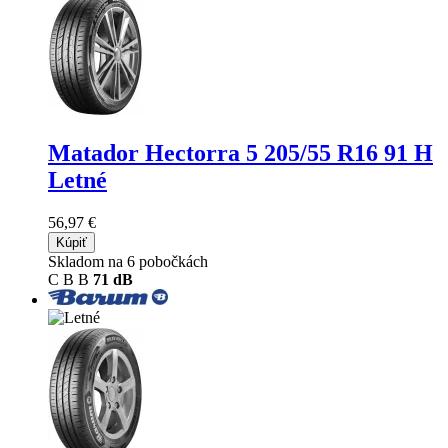
Matador Hectorra 5
205/55 R16 91 H
Letné
56,97 €
Kúpiť
Skladom na 6 pobočkách
C
B
B
71 dB