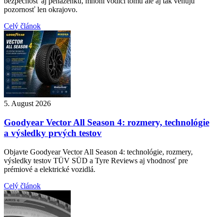
bezpečnosť aj peňaženku, mnohí vodiči tomu ale aj tak venujú
pozornosť len okrajovo.
Celý článok
5. August 2026
Goodyear Vector All Season 4: rozmery, technológie
a výsledky prvých testov
Objavte Goodyear Vector All Season 4: technológie, rozmery,
výsledky testov TÜV SÜD a Tyre Reviews aj vhodnosť pre
prémiové a elektrické vozidlá.
Celý článok