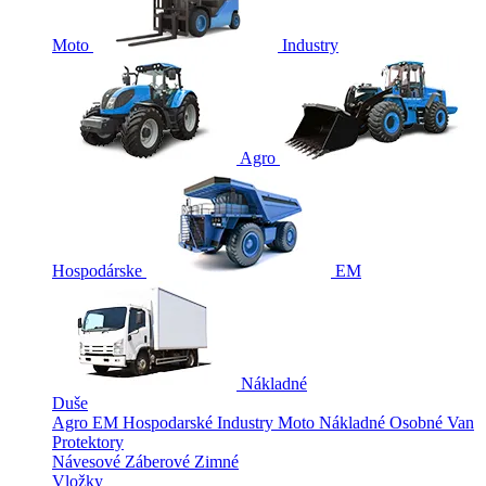
Moto
Industry
Agro
Hospodárske
EM
Nákladné
Duše
Agro
EM
Hospodarské
Industry
Moto
Nákladné
Osobné
Van
Protektory
Návesové
Záberové
Zimné
Vložky