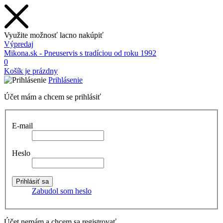
Využite možnosť lacno nakúpiť
Výpredaj
Mikona.sk - Pneuservis s tradíciou od roku 1992
0
Košík je prázdny
Prihlásenie
Účet mám a chcem se prihlásiť
E-mail
Heslo
Zabudol som heslo
Účet nemám a chcem sa registrovať