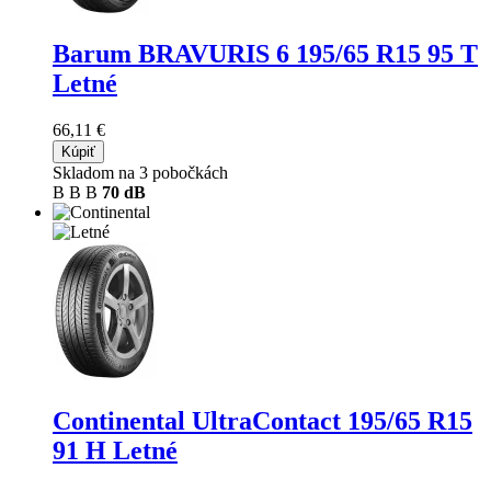
Barum BRAVURIS 6
195/65 R15 95 T
Letné
66,11 €
Kúpiť
Skladom na 3 pobočkách
B
B
B
70 dB
Continental UltraContact
195/65 R15
91 H Letné