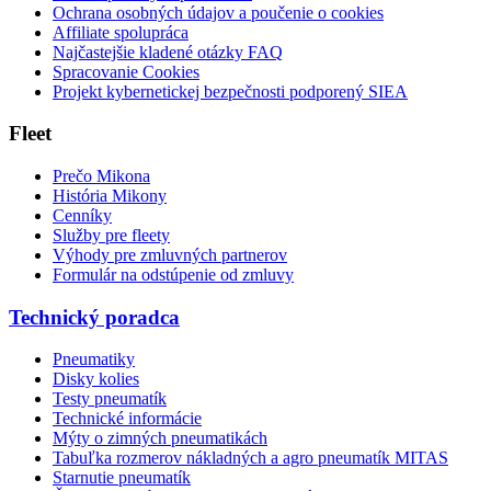
Ochrana osobných údajov a poučenie o cookies
Affiliate spolupráca
Najčastejšie kladené otázky FAQ
Spracovanie Cookies
Projekt kybernetickej bezpečnosti podporený SIEA
Fleet
Prečo Mikona
História Mikony
Cenníky
Služby pre fleety
Výhody pre zmluvných partnerov
Formulár na odstúpenie od zmluvy
Technický poradca
Pneumatiky
Disky kolies
Testy pneumatík
Technické informácie
Mýty o zimných pneumatikách
Tabuľka rozmerov nákladných a agro pneumatík MITAS
Starnutie pneumatík