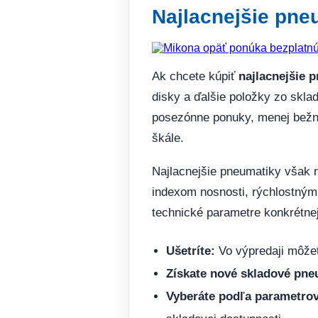
Najlacnejšie pne
Ak chcete kúpiť
najlacnejšie 
disky a ďalšie položky zo skl
posezónne ponuky, menej bežné
škále.
Najlacnejšie pneumatiky však n
indexom nosnosti, rýchlostným 
technické parametre konkrétne
Ušetríte:
Vo výpredaji môžet
Získate nové skladové pne
Vyberáte podľa parametrov