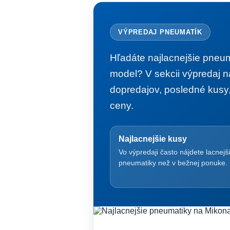
VÝPREDAJ PNEUMATÍK
Hľadáte najlacnejšie pneu
model? V sekcii výpredaj n
dopredajov, posledné kusy
ceny.
Najlacnejšie kusy
Vo výpredaji často nájdete lacnejš
pneumatiky než v bežnej ponuke.