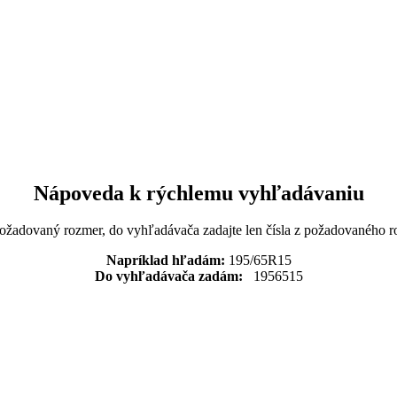
Nápoveda k rýchlemu vyhľadávaniu
požadovaný rozmer, do vyhľadávača zadajte len čísla z požadovaného r
Napríklad hľadám:
195/65R15
Do vyhľadávača zadám:
1956515