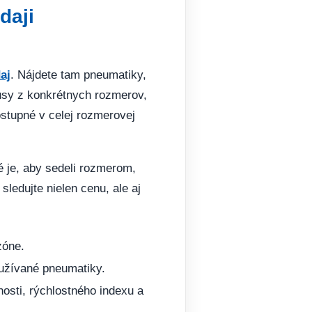
daji
aj
. Nájdete tam pneumatiky,
usy z konkrétnych rozmerov,
stupné v celej rozmerovej
é je, aby sedeli rozmerom,
ledujte nielen cenu, ale aj
zóne.
oužívané pneumatiky.
nosti, rýchlostného indexu a