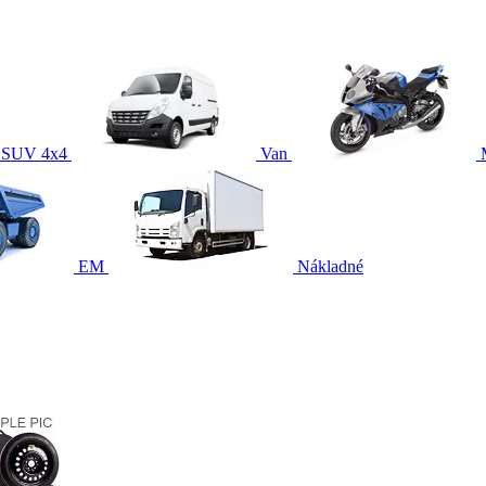
SUV 4x4
Van
EM
Nákladné