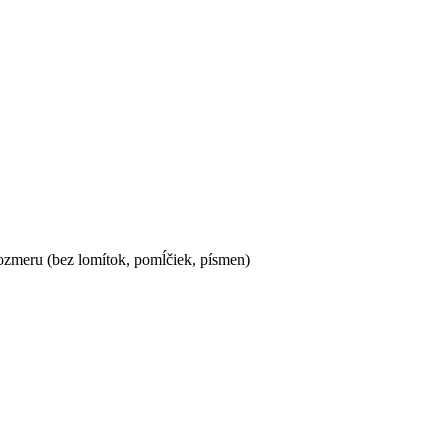
ozmeru (bez lomítok, pomĺčiek, písmen)