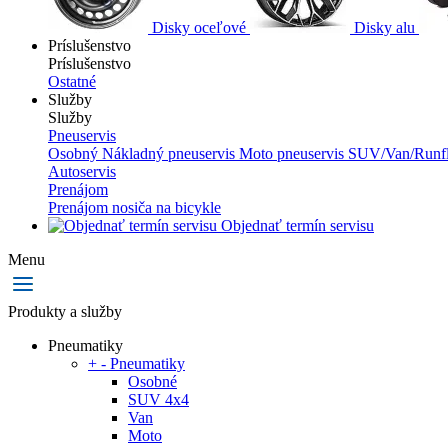
Disky oceľové
Disky alu
Príslušenstvo
Príslušenstvo
Ostatné
Služby
Služby
Pneuservis
Osobný
Nákladný pneuservis
Moto pneuservis
SUV/Van/Runfl
Autoservis
Prenájom
Prenájom nosiča na bicykle
Objednať termín servisu
Menu
Produkty a služby
Pneumatiky
+
-
Pneumatiky
Osobné
SUV 4x4
Van
Moto