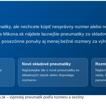
matiky, ale nechcete kúpiť nesprávny rozmer alebo 
a Mikona.sk nájdete lacnejšie pneumatiky zo sklad
, posezónne ponuky aj menej bežné rozmery za výh
Nové skladové pneumatiky
Rozme
ie
Najčastejšie ide o nové pneumatiky zo
Najlac
skladových zásob alebo dopredaja
vtedy,
rozmerov.
parame