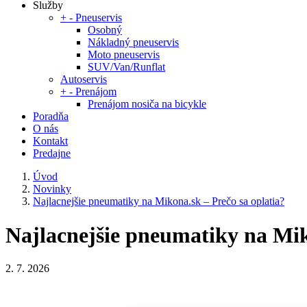
Služby
+
-
Pneuservis
Osobný
Nákladný pneuservis
Moto pneuservis
SUV/Van/Runflat
Autoservis
+
-
Prenájom
Prenájom nosiča na bicykle
Poradňa
O nás
Kontakt
Predajne
Úvod
Novinky
Najlacnejšie pneumatiky na Mikona.sk – Prečo sa oplatia?
Najlacnejšie pneumatiky na Mik
2. 7. 2026