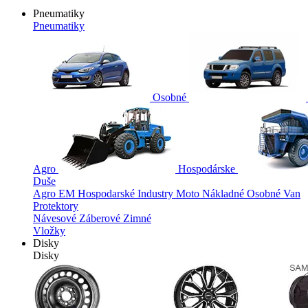
Pneumatiky
Pneumatiky
Osobné
Agro
Hospodárske
Duše
Agro
EM
Hospodarské
Industry
Moto
Nákladné
Osobné
Van
Protektory
Návesové
Záberové
Zimné
Vložky
Disky
Disky