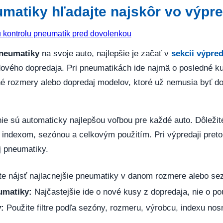
umatiky hľadajte najskôr vo výpre
pneumatiky
na svoje auto, najlepšie je začať v
sekcii výpred
adového dopredaja. Pri pneumatikách ide najmä o posledné k
 rozmery alebo dopredaj modelov, ktoré už nemusia byť do
ie sú automaticky najlepšou voľbou pre každé auto. Dôležit
indexom, sezónou a celkovým použitím. Pri výpredaji preto s
j pneumatiky.
e nájsť najlacnejšie pneumatiky v danom rozmere alebo se
umatiky:
Najčastejšie ide o nové kusy z dopredaja, nie o p
:
Použite filtre podľa sezóny, rozmeru, výrobcu, indexu nos