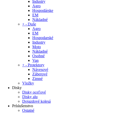
Industry
Agro
Hospodárske
EM
Nákladné
+
-
Duše
Agro
EM
Hospodarské
Industry
Moto
Nákladné
Osobné
Van
+
-
Protektory
Návesové
Záberové
Zimné
Vložky
Disky
Disky oceľové
Disky alu
Dojazdové kolesá
Príslušenstvo
Ostatné