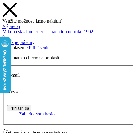
Využite možnosť lacno nakúpiť
Výpredaj
Mikona.sk - Pneuservis s tradíciou od roku 1992
0
Košík je prázdny
Prihlásenie
Účet mám a chcem se prihlásiť
E-mail
Heslo
Zabudol som heslo
Účet nemám a chcem sa registrovať