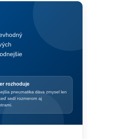
nevhodný
ových
odnejšie
r rozhoduje
nejšia pneumatika dáva zmysel len
 keď sedí rozmerom aj
trami.