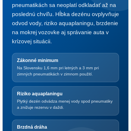
pneumatikách sa neoplatí odkladať až na
poslednú chvíľu. Hĺbka dezénu ovplyvňuje
odvod vody, riziko aquaplaningu, brzdenie
na mokrej vozovke aj správanie auta v
krízovej situácii.
Zákonné minimum
Na Slovensku 1,6 mm pri letných a 3 mm pri
zimných pneumatikách v zimnom použití.
Riziko aquaplaningu
Plytký dezén odvádza menej vody spod pneumatiky
a znižuje rezervu v daždi.
Brzdná dráha