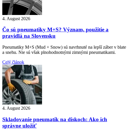
4. August 2026
Čo sú pneumatiky M+S? Význam, použitie a
pravidlá na Slovensku
Pneumatiky M+S (Mud + Snow) sú navrhnuté na lepší záber v blate
a snehu. Nie sú však plnohodnotnými zimnými pneumatikami.
Celý článok
4. August 2026
Skladovanie pneumatík na diskoch: Ako ich
správne uložiť