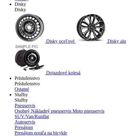
Disky
Disky
Disky oceľové
Disky alu
Dojazdové kolesá
Príslušenstvo
Príslušenstvo
Ostatné
Služby
Služby
Pneuservis
Osobný
Nákladný pneuservis
Moto pneuservis
SUV/Van/Runflat
Autoservis
Prenájom
Prenájom nosiča na bicykle