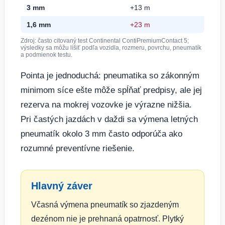
3 mm
+13 m
1,6 mm
+23 m
Zdroj: často citovaný test Continental ContiPremiumContact 5;
výsledky sa môžu líšiť podľa vozidla, rozmeru, povrchu, pneumatík
a podmienok testu.
Pointa je jednoduchá: pneumatika so zákonným
minimom síce ešte môže spĺňať predpisy, ale jej
rezerva na mokrej vozovke je výrazne nižšia.
Pri častých jazdách v daždi sa výmena letných
pneumatík okolo 3 mm často odporúča ako
rozumné preventívne riešenie.
Hlavný záver
Včasná výmena pneumatík so zjazdeným
dezénom nie je prehnaná opatrnosť. Plytký