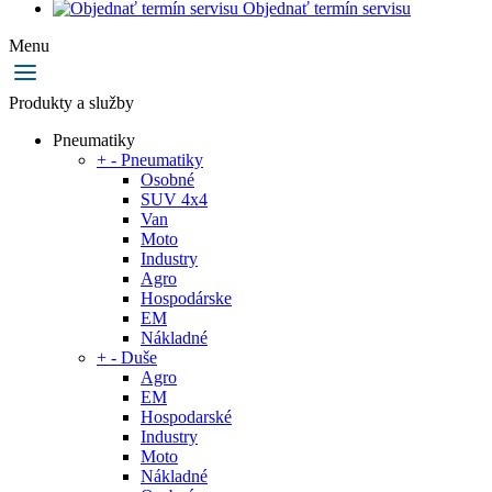
Objednať termín servisu
Menu
Produkty a služby
Pneumatiky
+
-
Pneumatiky
Osobné
SUV 4x4
Van
Moto
Industry
Agro
Hospodárske
EM
Nákladné
+
-
Duše
Agro
EM
Hospodarské
Industry
Moto
Nákladné