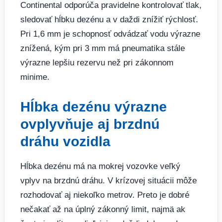
Continental odporúča pravidelne kontrolovať tlak,
sledovať hĺbku dezénu a v daždi znížiť rýchlosť.
Pri 1,6 mm je schopnosť odvádzať vodu výrazne
znížená, kým pri 3 mm má pneumatika stále
výrazne lepšiu rezervu než pri zákonnom
minime.
Hĺbka dezénu výrazne
ovplyvňuje aj brzdnú
dráhu vozidla
Hĺbka dezénu má na mokrej vozovke veľký
vplyv na brzdnú dráhu. V krízovej situácii môže
rozhodovať aj niekoľko metrov. Preto je dobré
nečakať až na úplný zákonný limit, najmä ak