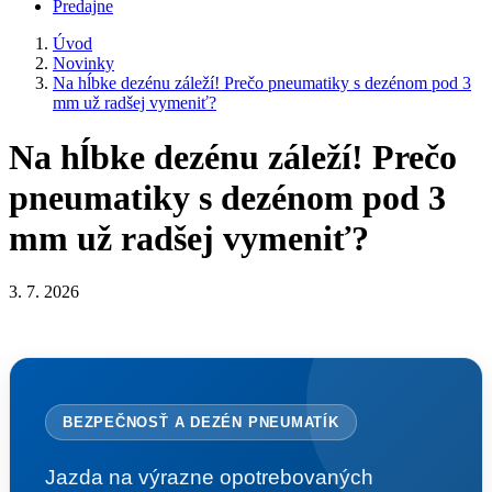
Predajne
Úvod
Novinky
Na hĺbke dezénu záleží! Prečo pneumatiky s dezénom pod 3
mm už radšej vymeniť?
Na hĺbke dezénu záleží! Prečo
pneumatiky s dezénom pod 3
mm už radšej vymeniť?
3. 7. 2026
BEZPEČNOSŤ A DEZÉN PNEUMATÍK
Jazda na výrazne opotrebovaných