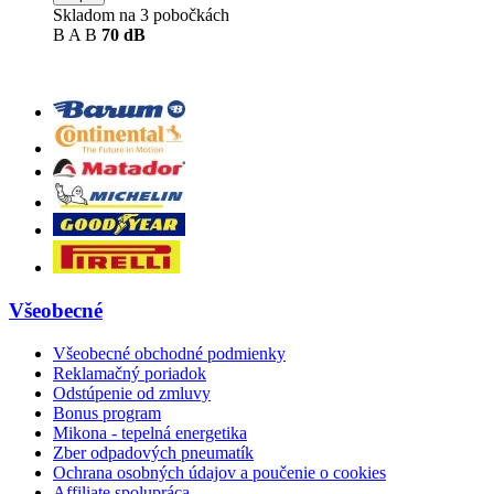
Skladom na 3 pobočkách
B
A
B
70 dB
Všeobecné
Všeobecné obchodné podmienky
Reklamačný poriadok
Odstúpenie od zmluvy
Bonus program
Mikona - tepelná energetika
Zber odpadových pneumatík
Ochrana osobných údajov a poučenie o cookies
Affiliate spolupráca