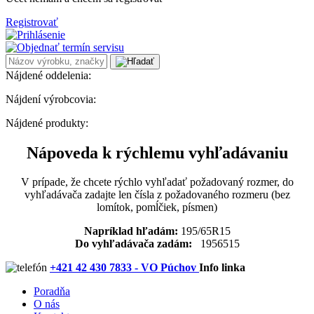
Registrovať
Nájdené oddelenia:
Nájdení výrobcovia:
Nájdené produkty:
Nápoveda k rýchlemu vyhľadávaniu
V prípade, že chcete rýchlo vyhľadať požadovaný rozmer, do
vyhľadávača zadajte len čísla z požadovaného rozmeru (bez
lomítok, pomĺčiek, písmen)
Napríklad hľadám:
195/65R15
Do vyhľadávača zadám:
1956515
+421 42 430 7833 - VO Púchov
Info linka
Poradňa
O nás