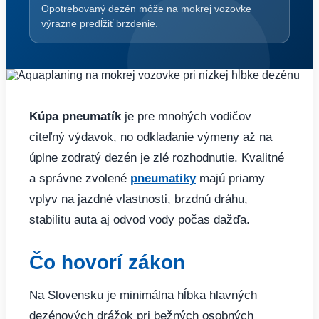
Opotrebovaný dezén môže na mokrej vozovke
výrazne predĺžiť brzdenie.
Kúpa pneumatík
je pre mnohých vodičov
citeľný výdavok, no odkladanie výmeny až na
úplne zodratý dezén je zlé rozhodnutie. Kvalitné
a správne zvolené
pneumatiky
majú priamy
vplyv na jazdné vlastnosti, brzdnú dráhu,
stabilitu auta aj odvod vody počas dažďa.
Čo hovorí zákon
Na Slovensku je minimálna hĺbka hlavných
dezénových drážok pri bežných osobných