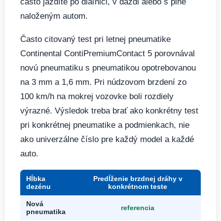
často jazdíte po diaľnici, v daždi alebo s plne
naloženým autom.
Často citovaný test pri letnej pneumatike
Continental ContiPremiumContact 5 porovnával
novú pneumatiku s pneumatikou opotrebovanou
na 3 mm a 1,6 mm. Pri núdzovom brzdení zo
100 km/h na mokrej vozovke boli rozdiely
výrazné. Výsledok treba brať ako konkrétny test
pri konkrétnej pneumatike a podmienkach, nie
ako univerzálne číslo pre každý model a každé
auto.
Hĺbka
Predĺženie brzdnej dráhy v
dezénu
konkrétnom teste
Nová
referencia
pneumatika