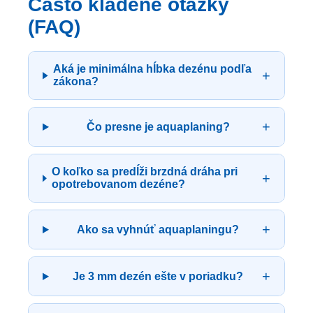
Často kladené otázky
(FAQ)
Aká je minimálna hĺbka dezénu podľa
+
zákona?
+
Čo presne je aquaplaning?
O koľko sa predĺži brzdná dráha pri
+
opotrebovanom dezéne?
+
Ako sa vyhnúť aquaplaningu?
+
Je 3 mm dezén ešte v poriadku?