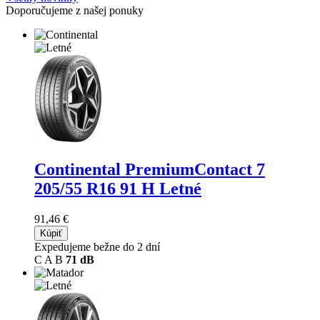
Doporučujeme z našej ponuky
Continental PremiumContact 7
205/55 R16 91 H Letné
91,46 €
Kúpiť
Expedujeme bežne do 2 dní
C
A
B
71 dB