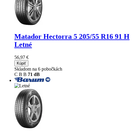
Matador Hectorra 5
205/55 R16 91 H
Letné
56,97 €
Kúpiť
Skladom na 6 pobočkách
C
B
B
71 dB