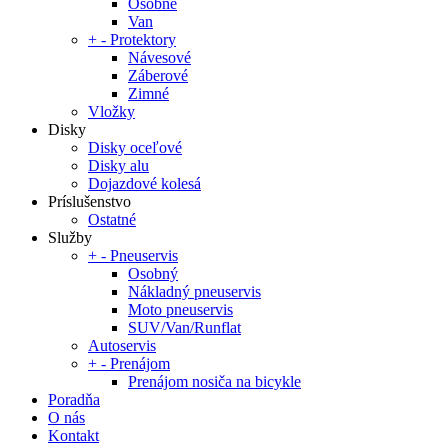
Osobné
Van
+
-
Protektory
Návesové
Záberové
Zimné
Vložky
Disky
Disky oceľové
Disky alu
Dojazdové kolesá
Príslušenstvo
Ostatné
Služby
+
-
Pneuservis
Osobný
Nákladný pneuservis
Moto pneuservis
SUV/Van/Runflat
Autoservis
+
-
Prenájom
Prenájom nosiča na bicykle
Poradňa
O nás
Kontakt