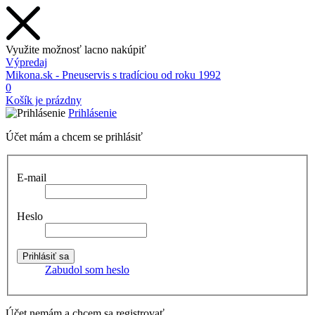
Využite možnosť lacno nakúpiť
Výpredaj
Mikona.sk - Pneuservis s tradíciou od roku 1992
0
Košík je prázdny
Prihlásenie
Účet mám a chcem se prihlásiť
E-mail
Heslo
Zabudol som heslo
Účet nemám a chcem sa registrovať