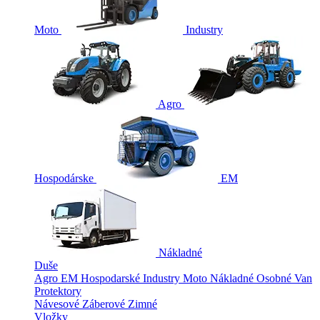
Moto
Industry
Agro
Hospodárske
EM
Nákladné
Duše
Agro
EM
Hospodarské
Industry
Moto
Nákladné
Osobné
Van
Protektory
Návesové
Záberové
Zimné
Vložky