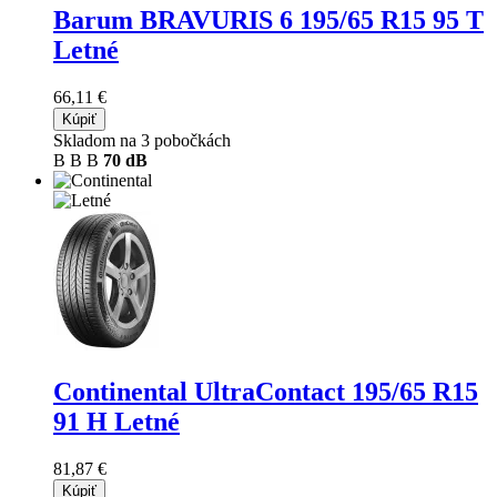
Barum BRAVURIS 6
195/65 R15 95 T
Letné
66,11 €
Kúpiť
Skladom na 3 pobočkách
B
B
B
70 dB
Continental UltraContact
195/65 R15
91 H Letné
81,87 €
Kúpiť