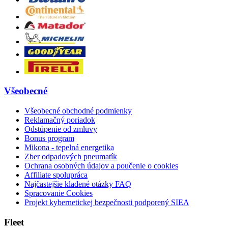
Všeobecné
Všeobecné obchodné podmienky
Reklamačný poriadok
Odstúpenie od zmluvy
Bonus program
Mikona - tepelná energetika
Zber odpadových pneumatík
Ochrana osobných údajov a poučenie o cookies
Affiliate spolupráca
Najčastejšie kladené otázky FAQ
Spracovanie Cookies
Projekt kybernetickej bezpečnosti podporený SIEA
Fleet