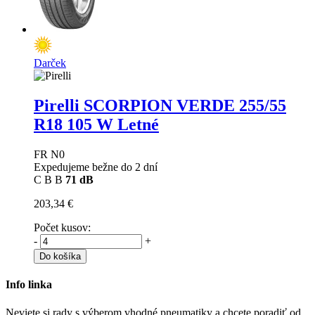
Darček
Pirelli SCORPION VERDE
255/55
R18 105 W Letné
FR N0
Expedujeme bežne do 2 dní
C
B
B
71 dB
203,34 €
Počet kusov:
-
+
Do košíka
Info linka
Neviete si rady s výberom vhodné pneumatiky a chcete poradiť od