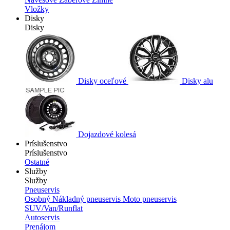
Vložky
Disky
Disky
Disky oceľové
Disky alu
Dojazdové kolesá
Príslušenstvo
Príslušenstvo
Ostatné
Služby
Služby
Pneuservis
Osobný
Nákladný pneuservis
Moto pneuservis
SUV/Van/Runflat
Autoservis
Prenájom