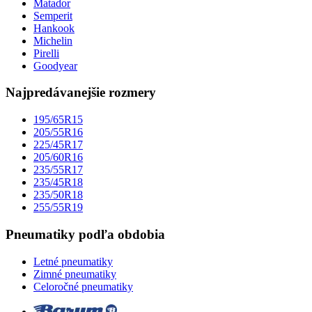
Matador
Semperit
Hankook
Michelin
Pirelli
Goodyear
Najpredávanejšie rozmery
195/65R15
205/55R16
225/45R17
205/60R16
235/55R17
235/45R18
235/50R18
255/55R19
Pneumatiky podľa obdobia
Letné pneumatiky
Zimné pneumatiky
Celoročné pneumatiky