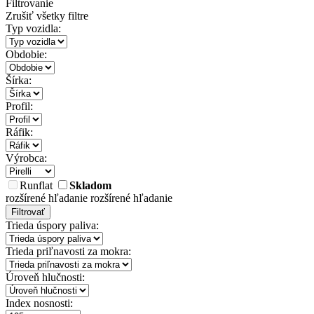
Filtrovanie
Zrušiť všetky filtre
Typ vozidla:
Obdobie:
Šírka:
Profil:
Ráfik:
Výrobca:
Runflat
Skladom
rozšírené hľadanie
rozšírené hľadanie
Filtrovať
Trieda úspory paliva:
Trieda priľnavosti za mokra:
Úroveň hlučnosti:
Index nosnosti: