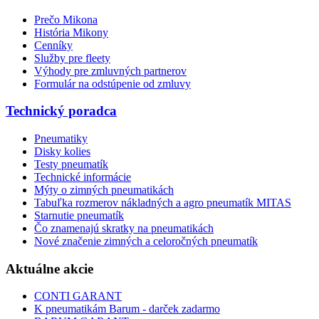
Prečo Mikona
História Mikony
Cenníky
Služby pre fleety
Výhody pre zmluvných partnerov
Formulár na odstúpenie od zmluvy
Technický poradca
Pneumatiky
Disky kolies
Testy pneumatík
Technické informácie
Mýty o zimných pneumatikách
Tabuľka rozmerov nákladných a agro pneumatík MITAS
Starnutie pneumatík
Čo znamenajú skratky na pneumatikách
Nové značenie zimných a celoročných pneumatík
Aktuálne akcie
CONTI GARANT
K pneumatikám Barum - darček zadarmo