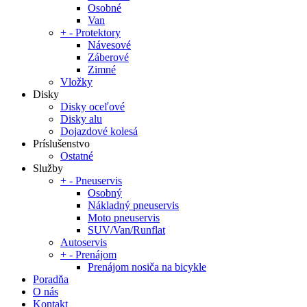
Osobné
Van
+
-
Protektory
Návesové
Záberové
Zimné
Vložky
Disky
Disky oceľové
Disky alu
Dojazdové kolesá
Príslušenstvo
Ostatné
Služby
+
-
Pneuservis
Osobný
Nákladný pneuservis
Moto pneuservis
SUV/Van/Runflat
Autoservis
+
-
Prenájom
Prenájom nosiča na bicykle
Poradňa
O nás
Kontakt