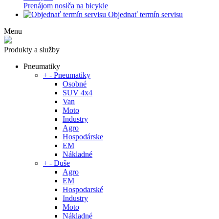
Prenájom nosiča na bicykle
Objednať termín servisu
Menu
Produkty a služby
Pneumatiky
+
-
Pneumatiky
Osobné
SUV 4x4
Van
Moto
Industry
Agro
Hospodárske
EM
Nákladné
+
-
Duše
Agro
EM
Hospodarské
Industry
Moto
Nákladné