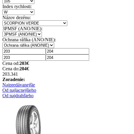
Index rychlosti:
Názov dezénu:
3PMSF (ANO/NIE):
Ochrana ráfika (ANO/NIE):
Cena od:
203
€
Cena do:
204
€
203.34
1
Zoradenie:
Najpredávanejšie
Od najlacnejšieho
Od najdrahšieho