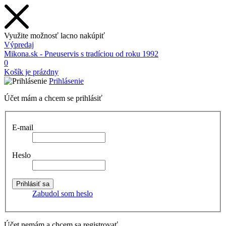
Využite možnosť lacno nakúpiť
Výpredaj
Mikona.sk - Pneuservis s tradíciou od roku 1992
0
Košík je prázdny
Prihlásenie
Účet mám a chcem se prihlásiť
E-mail
Heslo
Zabudol som heslo
Účet nemám a chcem sa registrovať