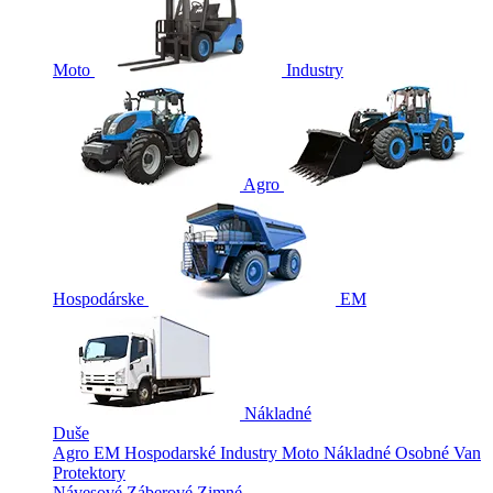
Moto
Industry
Agro
Hospodárske
EM
Nákladné
Duše
Agro
EM
Hospodarské
Industry
Moto
Nákladné
Osobné
Van
Protektory
Návesové
Záberové
Zimné