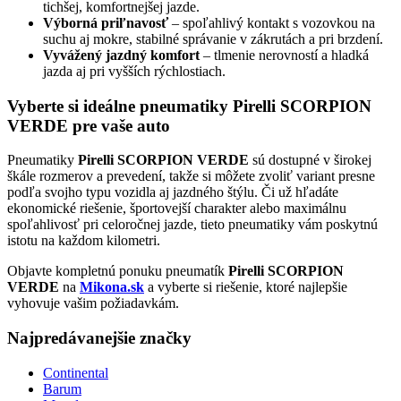
tichšej, komfortnejšej jazde.
Výborná priľnavosť
– spoľahlivý kontakt s vozovkou na
suchu aj mokre, stabilné správanie v zákrutách a pri brzdení.
Vyvážený jazdný komfort
– tlmenie nerovností a hladká
jazda aj pri vyšších rýchlostiach.
Vyberte si ideálne pneumatiky Pirelli SCORPION
VERDE pre vaše auto
Pneumatiky
Pirelli SCORPION VERDE
sú dostupné v širokej
škále rozmerov a prevedení, takže si môžete zvoliť variant presne
podľa svojho typu vozidla aj jazdného štýlu. Či už hľadáte
ekonomické riešenie, športovejší charakter alebo maximálnu
spoľahlivosť pri celoročnej jazde, tieto pneumatiky vám poskytnú
istotu na každom kilometri.
Objavte kompletnú ponuku pneumatík
Pirelli SCORPION
VERDE
na
Mikona.sk
a vyberte si riešenie, ktoré najlepšie
vyhovuje vašim požiadavkám.
Najpredávanejšie značky
Continental
Barum