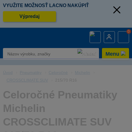
VYUŽITE MOŽNOSŤ LACNO NAKÚPIŤ
Výpredaj
0
Menu
Úvod
Pneumatiky
Celoročné
Michelin
CROSSCLIMATE SUV
215/70 R16
Celoročné Pneumatiky
Michelin
CROSSCLIMATE SUV