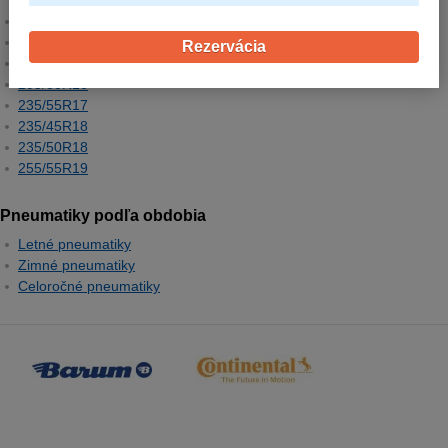
195/65R15
205/55R16
Rezervácia
225/45R17
205/60R16
235/55R17
235/45R18
235/50R18
255/55R19
Pneumatiky podľa obdobia
Letné pneumatiky
Zimné pneumatiky
Celoročné pneumatiky