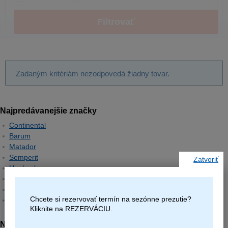
Filtrovať
Zadaným kritériám nezodpovedá žiadny tovar.
Najpredávanejšie značky
Continental
Barum
Matador
Semperit
Zatvoriť
Hankook
Michelin
Pirelli
Chcete si rezervovať termín na sezónne prezutie?
Goodyear
Kliknite na REZERVÁCIU.
Najpredávanejšie rozmery