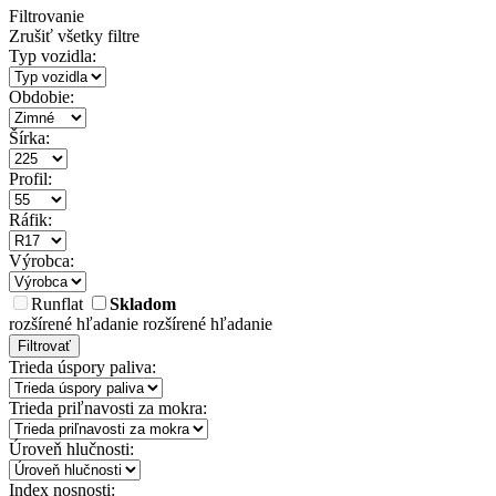
Filtrovanie
Zrušiť všetky filtre
Typ vozidla:
Obdobie:
Šírka:
Profil:
Ráfik:
Výrobca:
Runflat
Skladom
rozšírené hľadanie
rozšírené hľadanie
Filtrovať
Trieda úspory paliva:
Trieda priľnavosti za mokra:
Úroveň hlučnosti:
Index nosnosti: