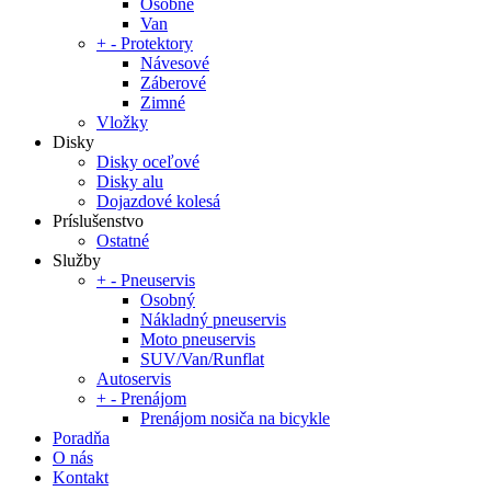
Osobné
Van
+
-
Protektory
Návesové
Záberové
Zimné
Vložky
Disky
Disky oceľové
Disky alu
Dojazdové kolesá
Príslušenstvo
Ostatné
Služby
+
-
Pneuservis
Osobný
Nákladný pneuservis
Moto pneuservis
SUV/Van/Runflat
Autoservis
+
-
Prenájom
Prenájom nosiča na bicykle
Poradňa
O nás
Kontakt