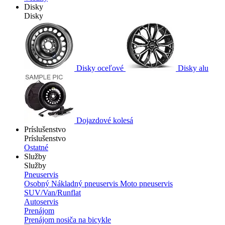
Disky
Disky
Disky oceľové
Disky alu
Dojazdové kolesá
Príslušenstvo
Príslušenstvo
Ostatné
Služby
Služby
Pneuservis
Osobný
Nákladný pneuservis
Moto pneuservis
SUV/Van/Runflat
Autoservis
Prenájom
Prenájom nosiča na bicykle