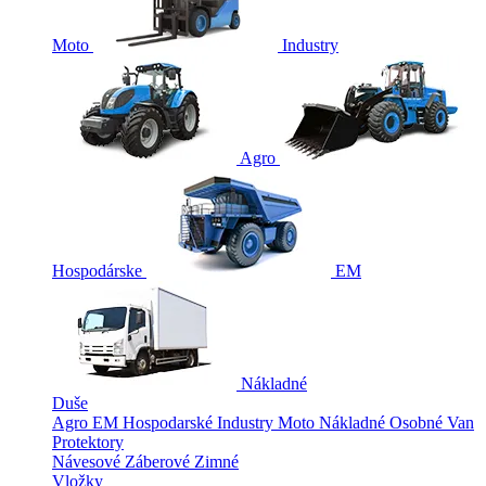
Moto
Industry
Agro
Hospodárske
EM
Nákladné
Duše
Agro
EM
Hospodarské
Industry
Moto
Nákladné
Osobné
Van
Protektory
Návesové
Záberové
Zimné
Vložky