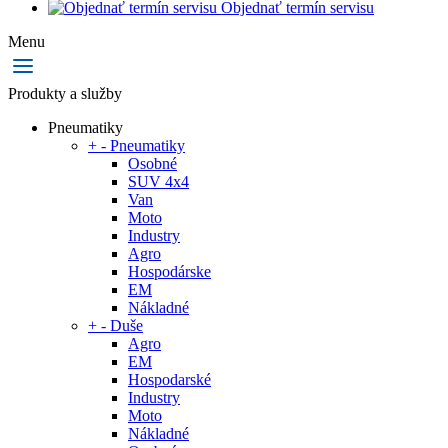
Objednať termín servisu
Menu
Produkty a služby
Pneumatiky
+
-
Pneumatiky
Osobné
SUV 4x4
Van
Moto
Industry
Agro
Hospodárske
EM
Nákladné
+
-
Duše
Agro
EM
Hospodarské
Industry
Moto
Nákladné