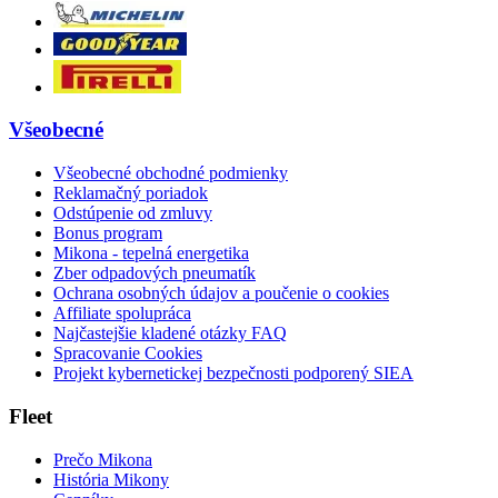
Všeobecné
Všeobecné obchodné podmienky
Reklamačný poriadok
Odstúpenie od zmluvy
Bonus program
Mikona - tepelná energetika
Zber odpadových pneumatík
Ochrana osobných údajov a poučenie o cookies
Affiliate spolupráca
Najčastejšie kladené otázky FAQ
Spracovanie Cookies
Projekt kybernetickej bezpečnosti podporený SIEA
Fleet
Prečo Mikona
História Mikony