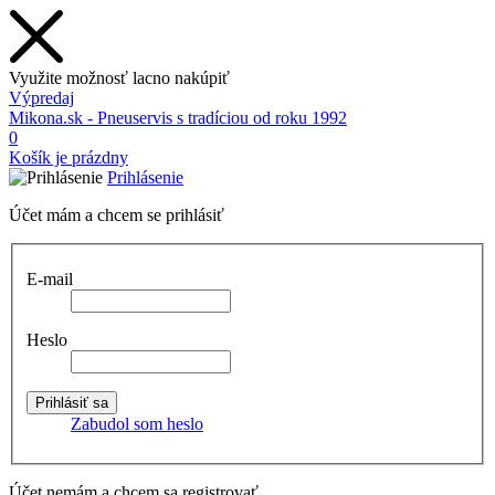
Využite možnosť lacno nakúpiť
Výpredaj
Mikona.sk - Pneuservis s tradíciou od roku 1992
0
Košík je prázdny
Prihlásenie
Účet mám a chcem se prihlásiť
E-mail
Heslo
Zabudol som heslo
Účet nemám a chcem sa registrovať