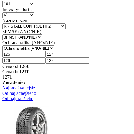
Index rychlosti:
Názov dezénu:
3PMSF (ANO/NIE):
Ochrana ráfika (ANO/NIE):
Cena od:
126
€
Cena do:
127
€
127
1
Zoradenie:
Najpredávanejšie
Od najlacnejšieho
Od najdrahšieho