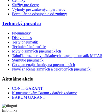
Cenníky
Služby pre fleety
Výhody pre zmluvných partnerov
Formulár na odstúpenie od zmluvy
Technický poradca
Pneumatiky
Disky kolies
Testy pneumatík
Technické informácie
Mýty o zimných pneumatikách
Tabuľka rozmerov nákladných a agro pneumatík MITAS
Starnutie pneumatík
Čo znamenajú skratky na pneumatikách
Nové značenie zimných a celoročných pneumatík
Aktuálne akcie
CONTI GARANT
K pneumatikám Barum - darček zadarmo
BARUM GARANT
Info linka