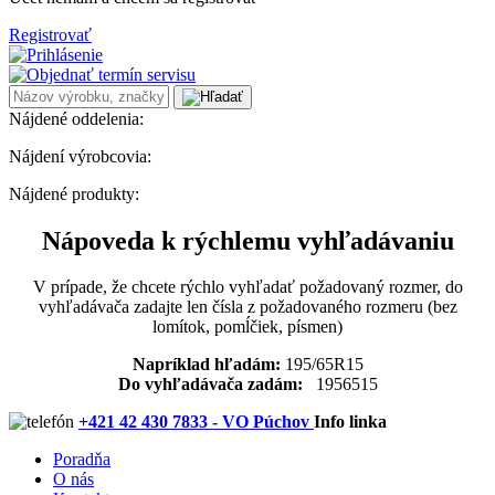
Registrovať
Nájdené oddelenia:
Nájdení výrobcovia:
Nájdené produkty:
Nápoveda k rýchlemu vyhľadávaniu
V prípade, že chcete rýchlo vyhľadať požadovaný rozmer, do
vyhľadávača zadajte len čísla z požadovaného rozmeru (bez
lomítok, pomĺčiek, písmen)
Napríklad hľadám:
195/65R15
Do vyhľadávača zadám:
1956515
+421 42 430 7833 - VO Púchov
Info linka
Poradňa
O nás