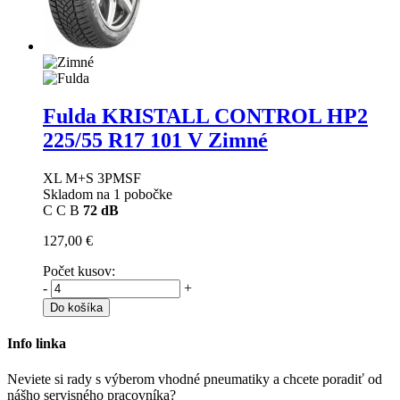
Fulda KRISTALL CONTROL HP2
225/55 R17 101 V Zimné
XL M+S 3PMSF
Skladom na 1 pobočke
C
C
B
72 dB
127,00 €
Počet kusov:
-
+
Do košíka
Info linka
Neviete si rady s výberom vhodné pneumatiky a chcete poradiť od
nášho servisného pracovníka?