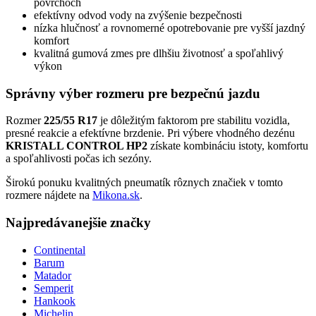
povrchoch
efektívny odvod vody na zvýšenie bezpečnosti
nízka hlučnosť a rovnomerné opotrebovanie pre vyšší jazdný
komfort
kvalitná gumová zmes pre dlhšiu životnosť a spoľahlivý
výkon
Správny výber rozmeru pre bezpečnú jazdu
Rozmer
225/55 R17
je dôležitým faktorom pre stabilitu vozidla,
presné reakcie a efektívne brzdenie. Pri výbere vhodného dezénu
KRISTALL CONTROL HP2
získate kombináciu istoty, komfortu
a spoľahlivosti počas ich sezóny.
Širokú ponuku kvalitných pneumatík rôznych značiek v tomto
rozmere nájdete na
Mikona.sk
.
Najpredávanejšie značky
Continental
Barum
Matador
Semperit
Hankook
Michelin