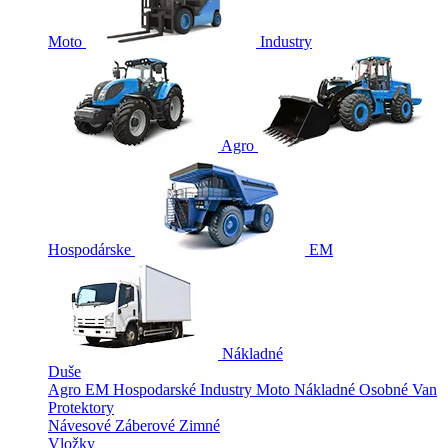
Moto
Industry
Agro
Hospodárske
EM
Nákladné
Duše
Agro
EM
Hospodarské
Industry
Moto
Nákladné
Osobné
Van
Protektory
Návesové
Záberové
Zimné
Vložky