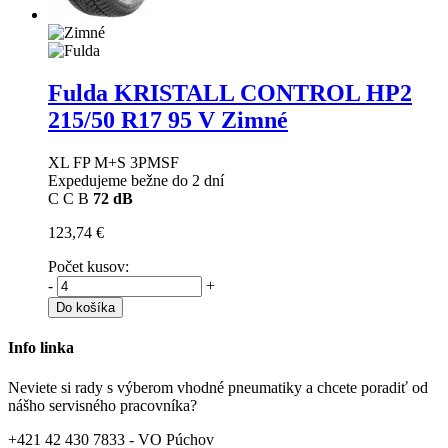
Fulda KRISTALL CONTROL HP2
215/50 R17 95 V Zimné
XL FP M+S 3PMSF
Expedujeme bežne do 2 dní
C
C
B
72 dB
123,74 €
Počet kusov:
-
+
Do košíka
Info linka
Neviete si rady s výberom vhodné pneumatiky a chcete poradiť od
nášho servisného pracovníka?
+421 42 430 7833 - VO Púchov