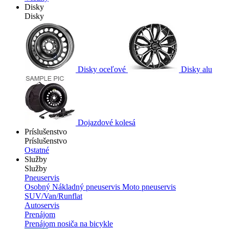
Disky
Disky
Disky oceľové
Disky alu
Dojazdové kolesá
Príslušenstvo
Príslušenstvo
Ostatné
Služby
Služby
Pneuservis
Osobný
Nákladný pneuservis
Moto pneuservis
SUV/Van/Runflat
Autoservis
Prenájom
Prenájom nosiča na bicykle