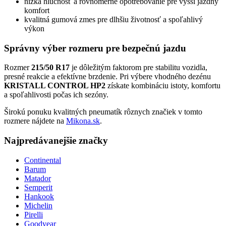
nízka hlučnosť a rovnomerné opotrebovanie pre vyšší jazdný
komfort
kvalitná gumová zmes pre dlhšiu životnosť a spoľahlivý
výkon
Správny výber rozmeru pre bezpečnú jazdu
Rozmer
215/50 R17
je dôležitým faktorom pre stabilitu vozidla,
presné reakcie a efektívne brzdenie. Pri výbere vhodného dezénu
KRISTALL CONTROL HP2
získate kombináciu istoty, komfortu
a spoľahlivosti počas ich sezóny.
Širokú ponuku kvalitných pneumatík rôznych značiek v tomto
rozmere nájdete na
Mikona.sk
.
Najpredávanejšie značky
Continental
Barum
Matador
Semperit
Hankook
Michelin
Pirelli
Goodyear