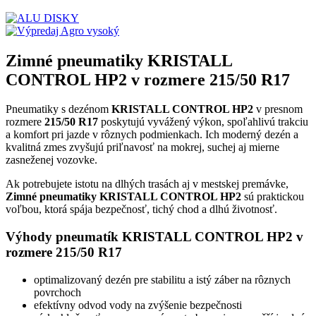
Zimné pneumatiky KRISTALL
CONTROL HP2 v rozmere 215/50 R17
Pneumatiky s dezénom
KRISTALL CONTROL HP2
v presnom
rozmere
215/50 R17
poskytujú vyvážený výkon, spoľahlivú trakciu
a komfort pri jazde v rôznych podmienkach. Ich moderný dezén a
kvalitná zmes zvyšujú priľnavosť na mokrej, suchej aj mierne
zasneženej vozovke.
Ak potrebujete istotu na dlhých trasách aj v mestskej premávke,
Zimné pneumatiky KRISTALL CONTROL HP2
sú praktickou
voľbou, ktorá spája bezpečnosť, tichý chod a dlhú životnosť.
Výhody pneumatík KRISTALL CONTROL HP2 v
rozmere 215/50 R17
optimalizovaný dezén pre stabilitu a istý záber na rôznych
povrchoch
efektívny odvod vody na zvýšenie bezpečnosti