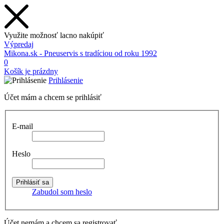
Využite možnosť lacno nakúpiť
Výpredaj
Mikona.sk - Pneuservis s tradíciou od roku 1992
0
Košík je prázdny
Prihlásenie
Účet mám a chcem se prihlásiť
E-mail
Heslo
Zabudol som heslo
Účet nemám a chcem sa registrovať