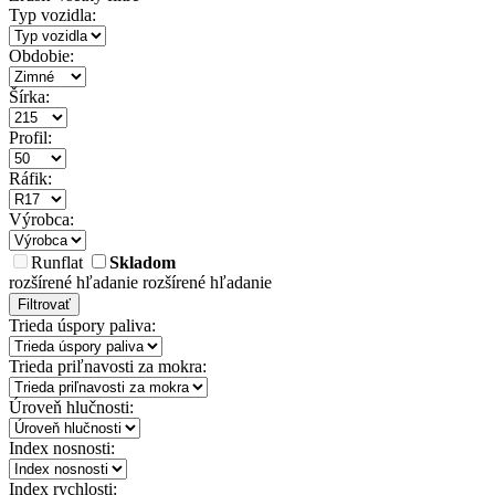
Typ vozidla:
Obdobie:
Šírka:
Profil:
Ráfik:
Výrobca:
Runflat
Skladom
rozšírené hľadanie
rozšírené hľadanie
Filtrovať
Trieda úspory paliva:
Trieda priľnavosti za mokra:
Úroveň hlučnosti:
Index nosnosti:
Index rychlosti: