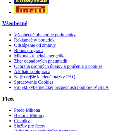
Všeobecné
Všeobecné obchodné podmienky
Reklamačný poriadok
Odstúpenie od zmluvy
Bonus program
Mikona - tepelná energetika
Zber odpadových pneumatík
Ochrana osobných údajov a poučenie o cookies
Affiliate spolupráca
Najčastejšie kladené otázky FAQ
Spracovanie Cookies
Projekt kybernetickej bezpečnosti podporený SIEA
Fleet
Prečo Mikona
História Mikony
Cenníky
Služby pre fleety