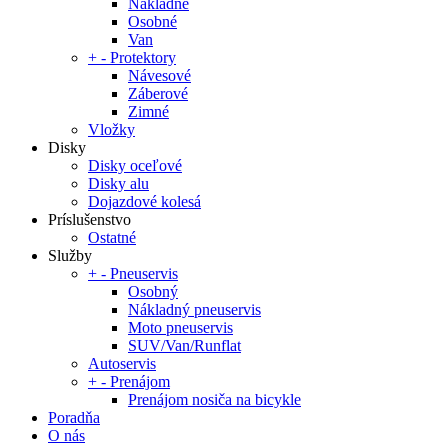
Nákladné
Osobné
Van
+
-
Protektory
Návesové
Záberové
Zimné
Vložky
Disky
Disky oceľové
Disky alu
Dojazdové kolesá
Príslušenstvo
Ostatné
Služby
+
-
Pneuservis
Osobný
Nákladný pneuservis
Moto pneuservis
SUV/Van/Runflat
Autoservis
+
-
Prenájom
Prenájom nosiča na bicykle
Poradňa
O nás