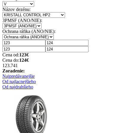
Názov dezénu:
3PMSF (ANO/NIE):
Ochrana ráfika (ANO/NIE):
Cena od:
123
€
Cena do:
124
€
123.74
1
Zoradenie:
Najpredávanejšie
Od najlacnejšieho
Od najdrahšieho