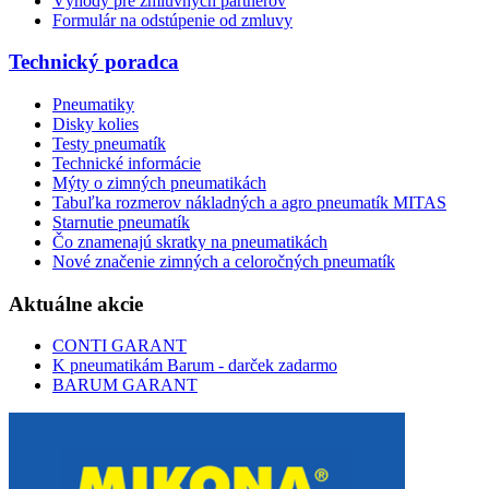
Výhody pre zmluvných partnerov
Formulár na odstúpenie od zmluvy
Technický poradca
Pneumatiky
Disky kolies
Testy pneumatík
Technické informácie
Mýty o zimných pneumatikách
Tabuľka rozmerov nákladných a agro pneumatík MITAS
Starnutie pneumatík
Čo znamenajú skratky na pneumatikách
Nové značenie zimných a celoročných pneumatík
Aktuálne akcie
CONTI GARANT
K pneumatikám Barum - darček zadarmo
BARUM GARANT