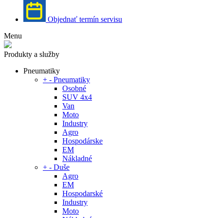
Objednať termín servisu
Menu
Produkty a služby
Pneumatiky
+
-
Pneumatiky
Osobné
SUV 4x4
Van
Moto
Industry
Agro
Hospodárske
EM
Nákladné
+
-
Duše
Agro
EM
Hospodarské
Industry
Moto