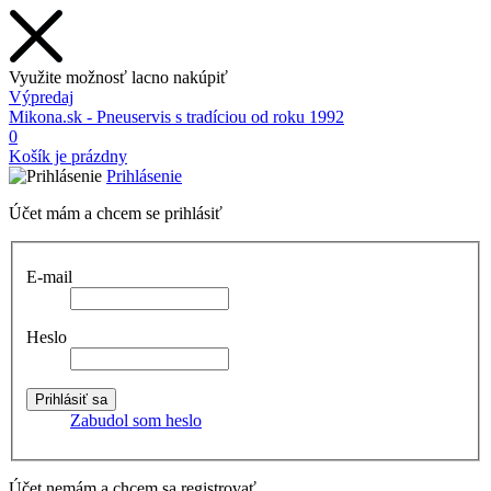
Využite možnosť lacno nakúpiť
Výpredaj
Mikona.sk - Pneuservis s tradíciou od roku 1992
0
Košík je prázdny
Prihlásenie
Účet mám a chcem se prihlásiť
E-mail
Heslo
Zabudol som heslo
Účet nemám a chcem sa registrovať