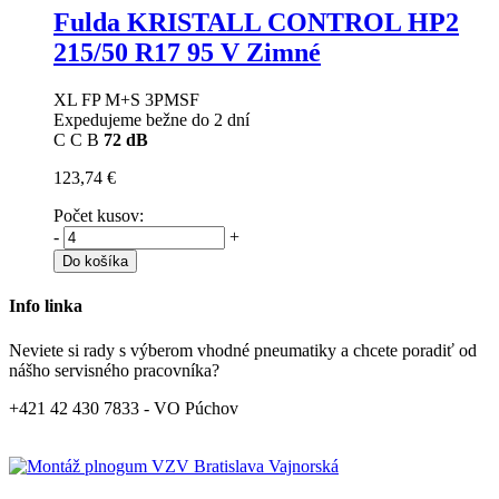
Fulda KRISTALL CONTROL HP2
215/50 R17 95 V Zimné
XL FP M+S 3PMSF
Expedujeme bežne do 2 dní
C
C
B
72 dB
123,74 €
Počet kusov:
-
+
Do košíka
Info linka
Neviete si rady s výberom vhodné pneumatiky a chcete poradiť od
nášho servisného pracovníka?
+421 42 430 7833 - VO Púchov