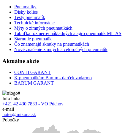
Pneumatiky
Disky kolies
Testy pneumatík
Technické informácie
Mýty o zimných pneumatikách
Tabuľka rozmerov nákladných a agro pneumatík MITAS
Starnutie pneumatík
Čo znamenajú skratky na pneumatikách
Nové značenie zimných a celoročných pneumatík
Aktuálne akcie
CONTI GARANT
K pneumatikám Barum - darček zadarmo
BARUM GARANT
Info linka
+421 42 430 7833 - VO Púchov
e-mail
notes@mikona.sk
Pobočky