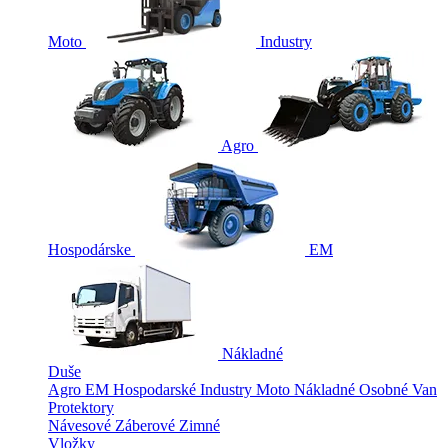
Moto
Industry
Agro
Hospodárske
EM
Nákladné
Duše
Agro
EM
Hospodarské
Industry
Moto
Nákladné
Osobné
Van
Protektory
Návesové
Záberové
Zimné
Vložky