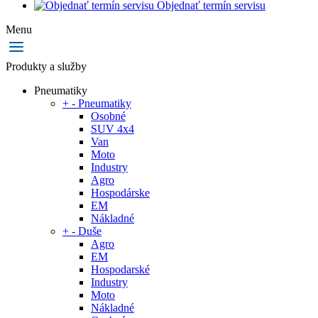
Objednať termín servisu
Menu
Produkty a služby
Pneumatiky
+
-
Pneumatiky
Osobné
SUV 4x4
Van
Moto
Industry
Agro
Hospodárske
EM
Nákladné
+
-
Duše
Agro
EM
Hospodarské
Industry
Moto
Nákladné