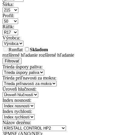
Šírka:
Profil:
Ráfik:
Výrobca:
Runflat
Skladom
rozšírené hľadanie
rozšírené hľadanie
Filtrovať
Trieda úspory paliva:
Trieda priľnavosti za mokra:
Úroveň hlučnosti:
Index nosnosti:
Index rychlosti:
Názov dezénu:
3PMSF (ANO/NIE):