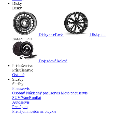
Disky
Disky
Disky oceľové
Disky alu
Dojazdové kolesá
Príslušenstvo
Príslušenstvo
Ostatné
Služby
Služby
Pneuservis
Osobný
Nákladný pneuservis
Moto pneuservis
SUV/Van/Runflat
Autoservis
Prenájom
Prenájom nosiča na bicykle