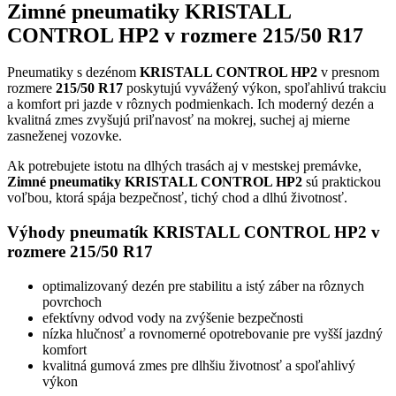
Zimné pneumatiky KRISTALL
CONTROL HP2 v rozmere 215/50 R17
Pneumatiky s dezénom
KRISTALL CONTROL HP2
v presnom
rozmere
215/50 R17
poskytujú vyvážený výkon, spoľahlivú trakciu
a komfort pri jazde v rôznych podmienkach. Ich moderný dezén a
kvalitná zmes zvyšujú priľnavosť na mokrej, suchej aj mierne
zasneženej vozovke.
Ak potrebujete istotu na dlhých trasách aj v mestskej premávke,
Zimné pneumatiky KRISTALL CONTROL HP2
sú praktickou
voľbou, ktorá spája bezpečnosť, tichý chod a dlhú životnosť.
Výhody pneumatík KRISTALL CONTROL HP2 v
rozmere 215/50 R17
optimalizovaný dezén pre stabilitu a istý záber na rôznych
povrchoch
efektívny odvod vody na zvýšenie bezpečnosti
nízka hlučnosť a rovnomerné opotrebovanie pre vyšší jazdný
komfort
kvalitná gumová zmes pre dlhšiu životnosť a spoľahlivý
výkon