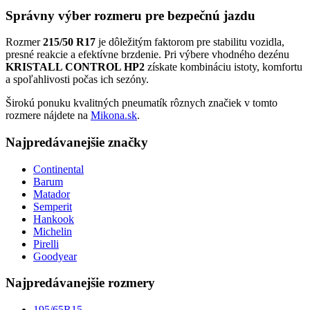
Správny výber rozmeru pre bezpečnú jazdu
Rozmer
215/50 R17
je dôležitým faktorom pre stabilitu vozidla,
presné reakcie a efektívne brzdenie. Pri výbere vhodného dezénu
KRISTALL CONTROL HP2
získate kombináciu istoty, komfortu
a spoľahlivosti počas ich sezóny.
Širokú ponuku kvalitných pneumatík rôznych značiek v tomto
rozmere nájdete na
Mikona.sk
.
Najpredávanejšie značky
Continental
Barum
Matador
Semperit
Hankook
Michelin
Pirelli
Goodyear
Najpredávanejšie rozmery
195/65R15