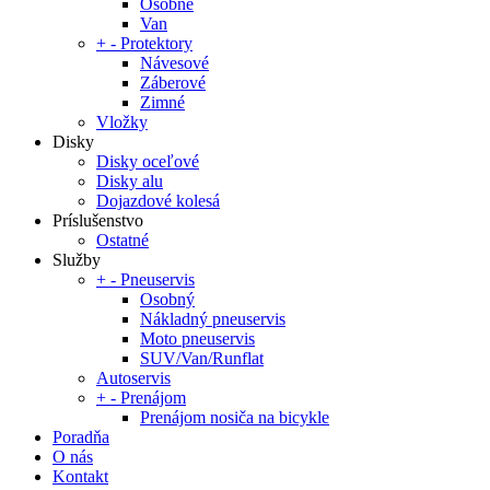
Osobné
Van
+
-
Protektory
Návesové
Záberové
Zimné
Vložky
Disky
Disky oceľové
Disky alu
Dojazdové kolesá
Príslušenstvo
Ostatné
Služby
+
-
Pneuservis
Osobný
Nákladný pneuservis
Moto pneuservis
SUV/Van/Runflat
Autoservis
+
-
Prenájom
Prenájom nosiča na bicykle
Poradňa
O nás
Kontakt