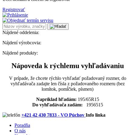
Registrovať
Nájdené oddelenia:
Nájdení výrobcovia:
Nájdené produkty:
Nápoveda k rýchlemu vyhľadávaniu
V prípade, že chcete rýchlo vyhľadať požadovaný rozmer, do
vyhľadávača zadajte len čísla z požadovaného rozmeru (bez
lomítok, pomĺčiek, písmen)
Napríklad hľadám:
195/65R15
Do vyhľadávača zadám:
1956515
+421 42 430 7833 - VO Púchov
Info linka
Poradňa
O nás