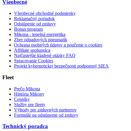
Všeobecné
Všeobecné obchodné podmienky
Reklamačný poriadok
Odstúpenie od zmluvy
Bonus program
Mikona - tepelná energetika
Zber odpadových pneumatík
Ochrana osobných údajov a poučenie o cookies
Affiliate spolupráca
Najčastejšie kladené otázky FAQ
Spracovanie Cookies
Projekt kybernetickej bezpečnosti podporený SIEA
Fleet
Prečo Mikona
História Mikony
Cenníky
Služby pre fleety
Výhody pre zmluvných partnerov
Formulár na odstúpenie od zmluvy
Technický poradca