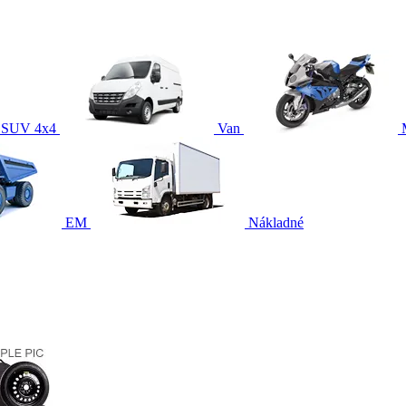
SUV 4x4
Van
EM
Nákladné