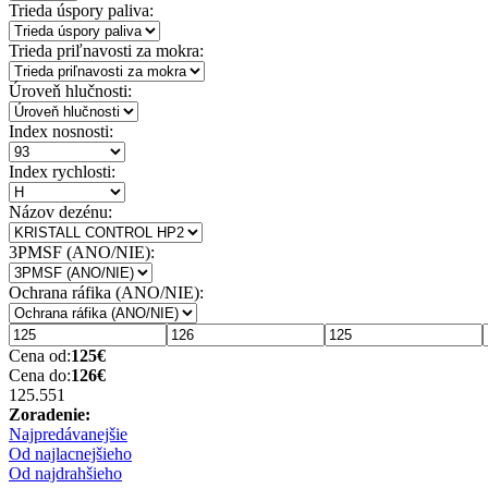
Trieda úspory paliva:
Trieda priľnavosti za mokra:
Úroveň hlučnosti:
Index nosnosti:
Index rychlosti:
Názov dezénu:
3PMSF (ANO/NIE):
Ochrana ráfika (ANO/NIE):
Cena od:
125
€
Cena do:
126
€
125.55
1
Zoradenie:
Najpredávanejšie
Od najlacnejšieho
Od najdrahšieho