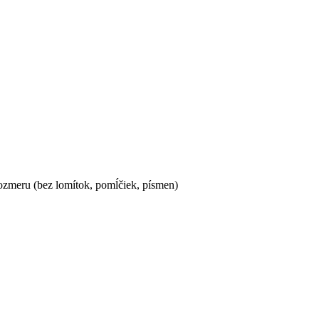
ozmeru (bez lomítok, pomĺčiek, písmen)