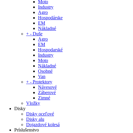
Moto
Industry
Agro
Hospodárske
EM
Nákladné
+
-
Duše
Agro
EM
Hospodarské
Industry
Moto
Nákladné
Osobné
Van
+
-
Protektory
Návesové
Záberové
Zimné
Vložky
Disky
Disky oceľové
Disky alu
Dojazdové kolesá
Príslušenstvo