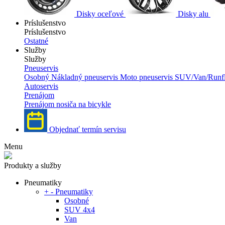
Disky oceľové
Disky alu
Príslušenstvo
Príslušenstvo
Ostatné
Služby
Služby
Pneuservis
Osobný
Nákladný pneuservis
Moto pneuservis
SUV/Van/Runfl
Autoservis
Prenájom
Prenájom nosiča na bicykle
Objednať termín servisu
Menu
Produkty a služby
Pneumatiky
+
-
Pneumatiky
Osobné
SUV 4x4
Van