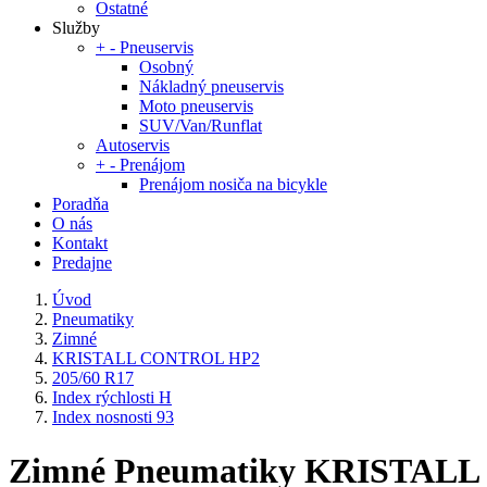
Ostatné
Služby
+
-
Pneuservis
Osobný
Nákladný pneuservis
Moto pneuservis
SUV/Van/Runflat
Autoservis
+
-
Prenájom
Prenájom nosiča na bicykle
Poradňa
O nás
Kontakt
Predajne
Úvod
Pneumatiky
Zimné
KRISTALL CONTROL HP2
205/60 R17
Index rýchlosti H
Index nosnosti 93
Zimné Pneumatiky KRISTALL CO