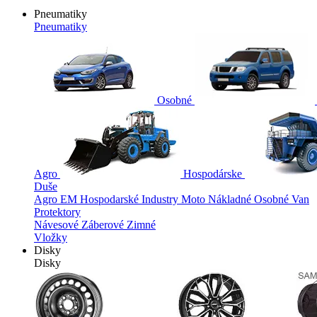
Pneumatiky
Pneumatiky
Osobné
Agro
Hospodárske
Duše
Agro
EM
Hospodarské
Industry
Moto
Nákladné
Osobné
Van
Protektory
Návesové
Záberové
Zimné
Vložky
Disky
Disky