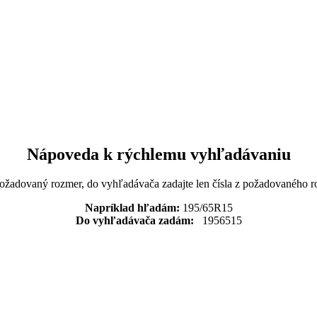
Nápoveda k rýchlemu vyhľadávaniu
požadovaný rozmer, do vyhľadávača zadajte len čísla z požadovaného r
Napríklad hľadám:
195/65R15
Do vyhľadávača zadám:
1956515