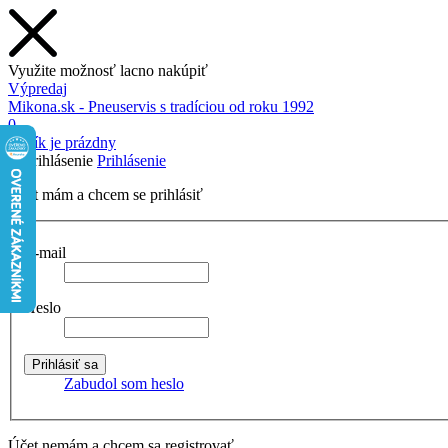
Využite možnosť lacno nakúpiť
Výpredaj
Mikona.sk - Pneuservis s tradíciou od roku 1992
0
Košík je prázdny
Prihlásenie
Účet mám a chcem se prihlásiť
E-mail
Heslo
Zabudol som heslo
Účet nemám a chcem sa registrovať