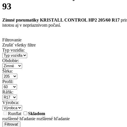
93
Zimné pneumatiky KRISTALL CONTROL HP2 205/60 R17
pri
istotou aj v nepriaznivom počasí.
Filtrovanie
Zrušiť všetky filtre
Typ vozidla:
Obdobie:
Šírka:
Profil:
Ráfik:
Výrobca:
Runflat
Skladom
rozšírené hľadanie
rozšírené hľadanie
Filtrovať