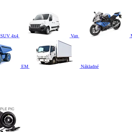
SUV 4x4
Van
EM
Nákladné