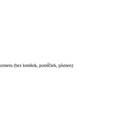
ozmeru (bez lomítok, pomĺčiek, písmen)