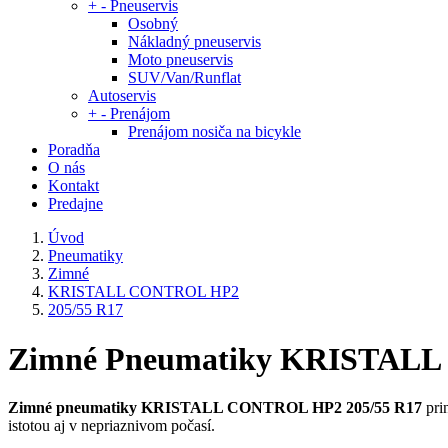
+
-
Pneuservis
Osobný
Nákladný pneuservis
Moto pneuservis
SUV/Van/Runflat
Autoservis
+
-
Prenájom
Prenájom nosiča na bicykle
Poradňa
O nás
Kontakt
Predajne
Úvod
Pneumatiky
Zimné
KRISTALL CONTROL HP2
205/55 R17
Zimné Pneumatiky KRISTALL
Zimné pneumatiky KRISTALL CONTROL HP2 205/55 R17
pri
istotou aj v nepriaznivom počasí.