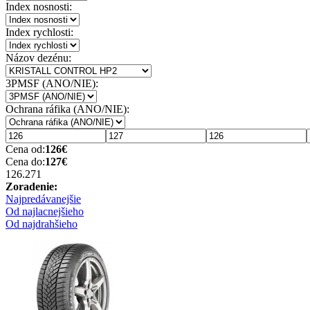
Index nosnosti:
Index rychlosti:
Názov dezénu:
3PMSF (ANO/NIE):
Ochrana ráfika (ANO/NIE):
Cena od:
126
€
Cena do:
127
€
126.27
1
Zoradenie:
Najpredávanejšie
Od najlacnejšieho
Od najdrahšieho