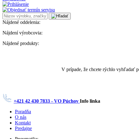
Nájdené oddelenia:
Nájdení výrobcovia:
Nájdené produkty:
V prípade, že chcete rýchlo vyhľadať 
+421 42 430 7833 - VO Púchov
Info linka
Poradňa
O nás
Kontakt
Predajne
Pneumatiky