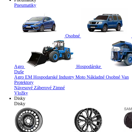
Pneumatiky
Osobné
Agro
Hospodárske
Duše
Agro
EM
Hospodarské
Industry
Moto
Nákladné
Osobné
Van
Protektory
Návesové
Záberové
Zimné
Vložky
Disky
Disky