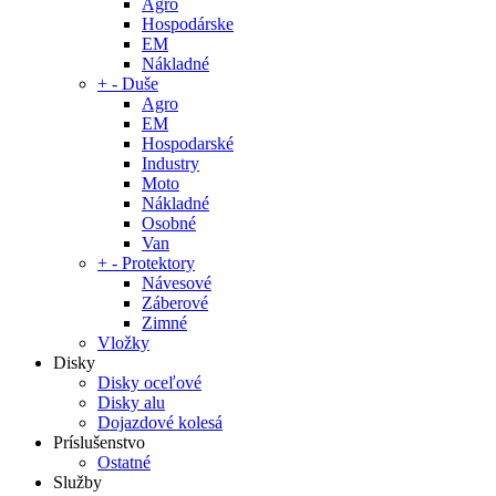
Agro
Hospodárske
EM
Nákladné
+
-
Duše
Agro
EM
Hospodarské
Industry
Moto
Nákladné
Osobné
Van
+
-
Protektory
Návesové
Záberové
Zimné
Vložky
Disky
Disky oceľové
Disky alu
Dojazdové kolesá
Príslušenstvo
Ostatné
Služby