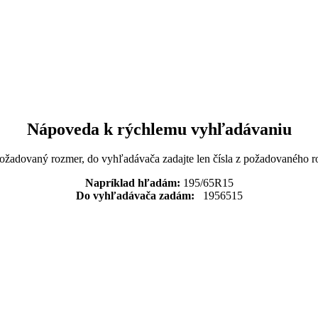
Nápoveda k rýchlemu vyhľadávaniu
požadovaný rozmer, do vyhľadávača zadajte len čísla z požadovaného r
Napríklad hľadám:
195/65R15
Do vyhľadávača zadám:
1956515