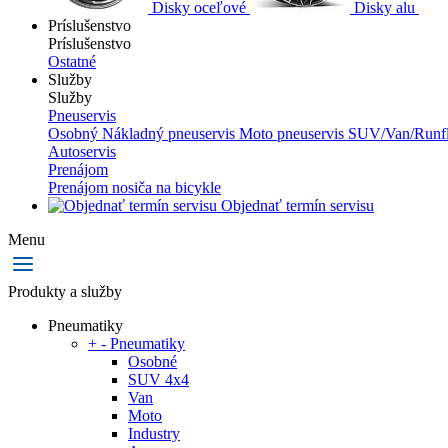
Disky oceľové
Disky alu
Príslušenstvo
Príslušenstvo
Ostatné
Služby
Služby
Pneuservis
Osobný
Nákladný pneuservis
Moto pneuservis
SUV/Van/Runfl
Autoservis
Prenájom
Prenájom nosiča na bicykle
Objednať termín servisu
Menu
Produkty a služby
Pneumatiky
+
-
Pneumatiky
Osobné
SUV 4x4
Van
Moto
Industry