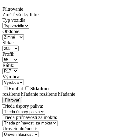
Filtrovanie
Zrušiť všetky filtre
Typ vozidla:
Obdobie:
Šírka:
Profil:
Ráfik:
Výrobca:
Runflat
Skladom
rozšírené hľadanie
rozšírené hľadanie
Filtrovať
Trieda úspory paliva:
Trieda priľnavosti za mokra:
Úroveň hlučnosti: