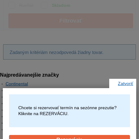
Runflat
Skladom
Filtrovať
Zadaným kritériám nezodpovedá žiadny tovar.
Najpredávanejšie značky
Zatvoriť
Continental
Barum
Matador
Semperit
Chcete si rezervovať termín na sezónne prezutie?
Hankook
Kliknite na REZERVÁCIU.
Michelin
Pirelli
Goodyear