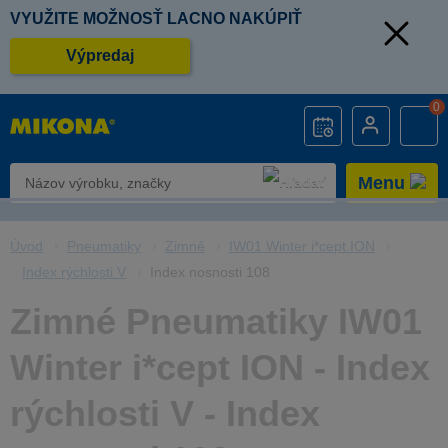
VYUŽITE MOŽNOSŤ LACNO NAKÚPIŤ
Výpredaj
0
Menu
Úvod
Pneumatiky
Zimné
IW01 Winter i*cept ION
Index rýchlosti V
Index nosnosti 108
Zimné Pneumatiky IW01
Winter i*cept ION - Index
rýchlosti V - Index