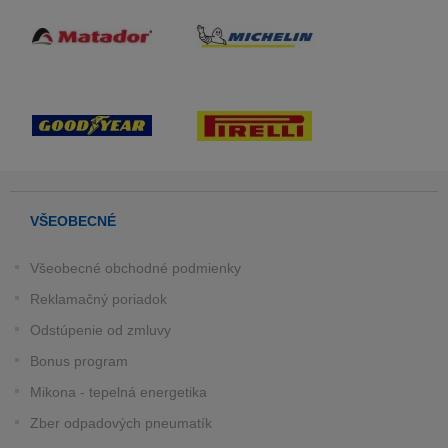
VŠEOBECNÉ
Všeobecné obchodné podmienky
Reklamačný poriadok
Odstúpenie od zmluvy
Bonus program
Mikona - tepelná energetika
Zber odpadových pneumatík