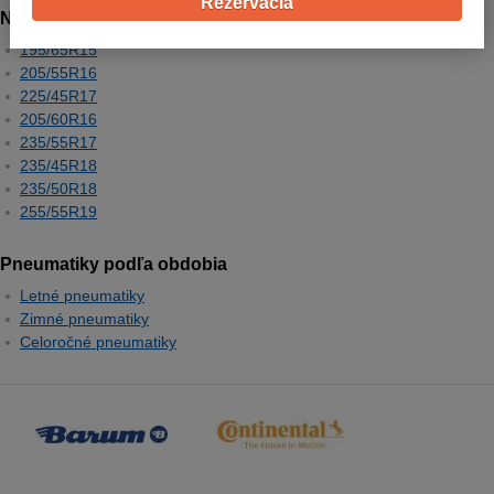
Rezervácia
Najpredávanejšie rozmery
195/65R15
205/55R16
225/45R17
205/60R16
235/55R17
235/45R18
235/50R18
255/55R19
Pneumatiky podľa obdobia
Letné pneumatiky
Zimné pneumatiky
Celoročné pneumatiky