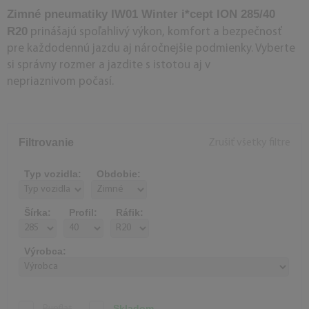
Zimné pneumatiky IW01 Winter i*cept ION 285/40
R20
prinášajú spoľahlivý výkon, komfort a bezpečnosť
pre každodennú jazdu aj náročnejšie podmienky. Vyberte
si správny rozmer a jazdite s istotou aj v
nepriaznivom počasí.
Filtrovanie
Zrušiť všetky filtre
Typ vozidla:
Obdobie:
Šírka:
Profil:
Ráfik:
Výrobca:
Skladom
Runflat