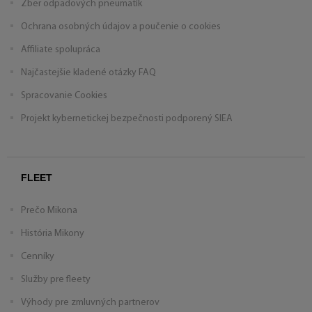
Zber odpadových pneumatík
Ochrana osobných údajov a poučenie o cookies
Affiliate spolupráca
Najčastejšie kladené otázky FAQ
Spracovanie Cookies
Projekt kybernetickej bezpečnosti podporený SIEA
FLEET
Prečo Mikona
História Mikony
Cenníky
Služby pre fleety
Výhody pre zmluvných partnerov