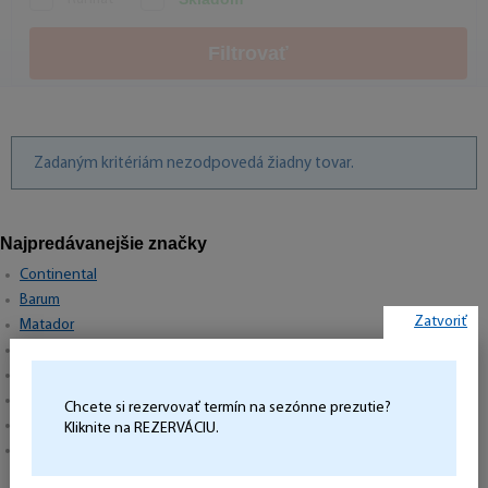
Filtrovať
Zadaným kritériám nezodpovedá žiadny tovar.
Najpredávanejšie značky
Continental
Barum
Zatvoriť
Matador
Semperit
Hankook
Michelin
Chcete si rezervovať termín na sezónne prezutie?
Pirelli
Kliknite na REZERVÁCIU.
Goodyear