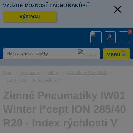
VYUŽITE MOŽNOSŤ LACNO NAKÚPIŤ
Výpredaj
0
Menu
Úvod
Pneumatiky
Zimné
IW01 Winter i*cept ION
285/40 R20
Index rýchlosti V
Zimné Pneumatiky IW01
Winter i*cept ION 285/40
R20 - Index rýchlosti V