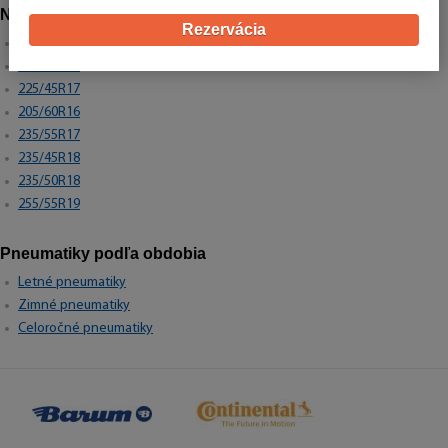
Najpredávanejšie rozmery
Rezervácia
195/65R15
205/55R16
225/45R17
205/60R16
235/55R17
235/45R18
235/50R18
255/55R19
Pneumatiky podľa obdobia
Letné pneumatiky
Zimné pneumatiky
Celoročné pneumatiky