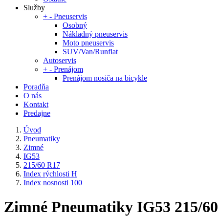
Služby
+
-
Pneuservis
Osobný
Nákladný pneuservis
Moto pneuservis
SUV/Van/Runflat
Autoservis
+
-
Prenájom
Prenájom nosiča na bicykle
Poradňa
O nás
Kontakt
Predajne
Úvod
Pneumatiky
Zimné
IG53
215/60 R17
Index rýchlosti H
Index nosnosti 100
Zimné Pneumatiky IG53 215/60 R