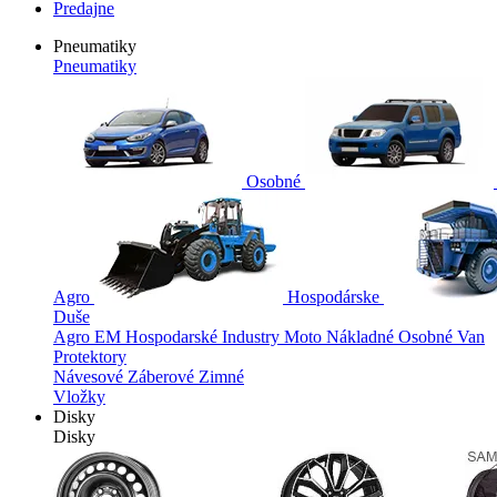
Predajne
Pneumatiky
Pneumatiky
Osobné
Agro
Hospodárske
Duše
Agro
EM
Hospodarské
Industry
Moto
Nákladné
Osobné
Van
Protektory
Návesové
Záberové
Zimné
Vložky
Disky
Disky