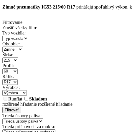
Zimné pneumatiky IG53 215/60 R17
prinášajú spoľahlivý výkon, k
Filtrovanie
Zrušiť všetky filtre
Typ vozidla:
Obdobie:
Šírka:
Profil:
Ráfik:
Výrobca:
Runflat
Skladom
rozšírené hľadanie
rozšírené hľadanie
Filtrovať
Trieda úspory paliva:
Trieda priľnavosti za mokra: