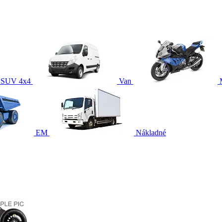
SUV 4x4
Van
EM
Nákladné