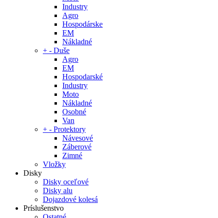
Industry
Agro
Hospodárske
EM
Nákladné
+
-
Duše
Agro
EM
Hospodarské
Industry
Moto
Nákladné
Osobné
Van
+
-
Protektory
Návesové
Záberové
Zimné
Vložky
Disky
Disky oceľové
Disky alu
Dojazdové kolesá
Príslušenstvo
Ostatné