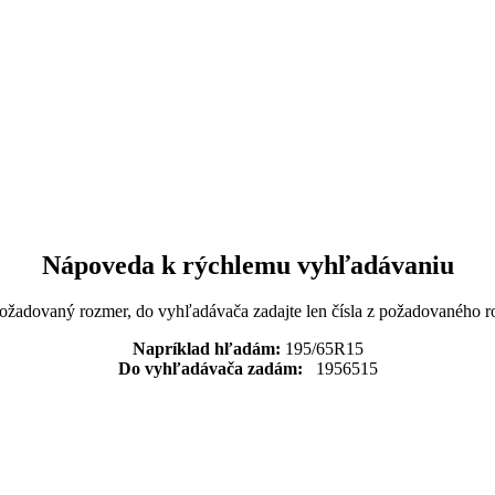
Nápoveda k rýchlemu vyhľadávaniu
požadovaný rozmer, do vyhľadávača zadajte len čísla z požadovaného r
Napríklad hľadám:
195/65R15
Do vyhľadávača zadám:
1956515