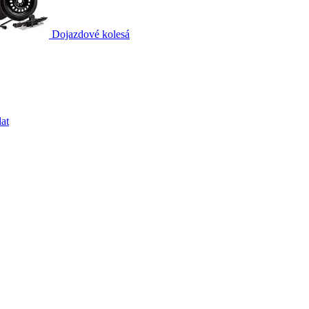
Dojazdové kolesá
at