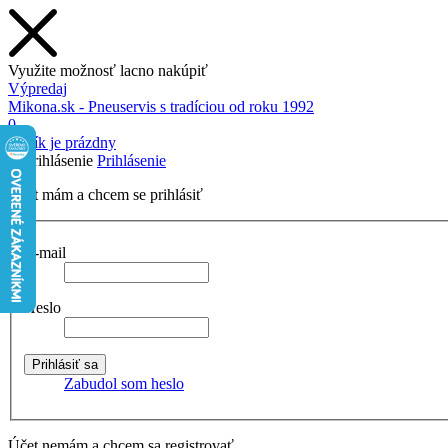
Využite možnosť lacno nakúpiť
Výpredaj
Mikona.sk - Pneuservis s tradíciou od roku 1992
0
Košík je prázdny
Prihlásenie
Účet mám a chcem se prihlásiť
E-mail
Heslo
Zabudol som heslo
Účet nemám a chcem sa registrovať