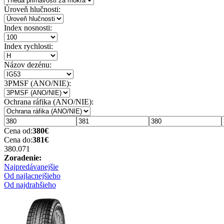
Úroveň hlučnosti:
Index nosnosti:
Index rychlosti:
Názov dezénu:
3PMSF (ANO/NIE):
Ochrana ráfika (ANO/NIE):
Cena od:
380
€
Cena do:
381
€
380.07
1
Zoradenie:
Najpredávanejšie
Od najlacnejšieho
Od najdrahšieho