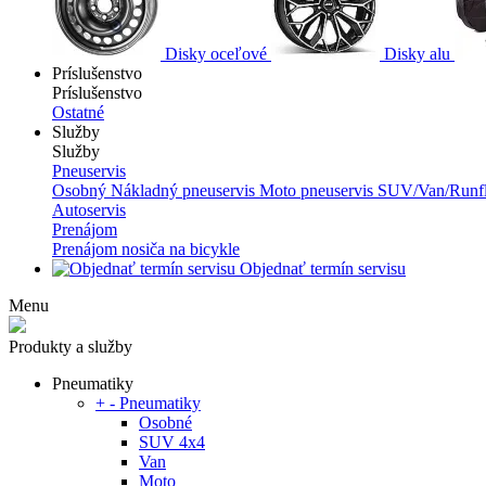
Disky oceľové
Disky alu
Príslušenstvo
Príslušenstvo
Ostatné
Služby
Služby
Pneuservis
Osobný
Nákladný pneuservis
Moto pneuservis
SUV/Van/Runfl
Autoservis
Prenájom
Prenájom nosiča na bicykle
Objednať termín servisu
Menu
Produkty a služby
Pneumatiky
+
-
Pneumatiky
Osobné
SUV 4x4
Van
Moto