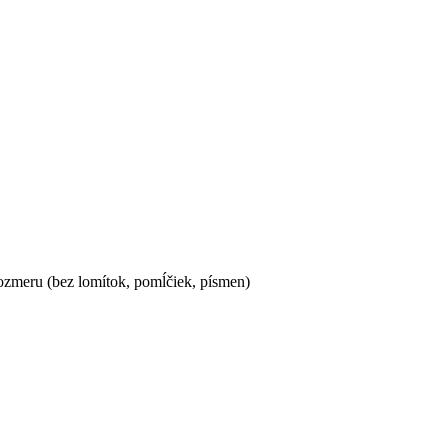
ozmeru (bez lomítok, pomĺčiek, písmen)