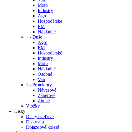
Moto
Industry
Agro
Hospodárske
EM
Nákladné
+
-
Duše
Agro
EM
Hospodarské
Industry
Moto
Nákladné
Osobné
Van
+
-
Protektory
Návesové
Záberové
Zimné
Vložky
Disky
Disky oceľové
Disky alu
Dojazdové kolesá