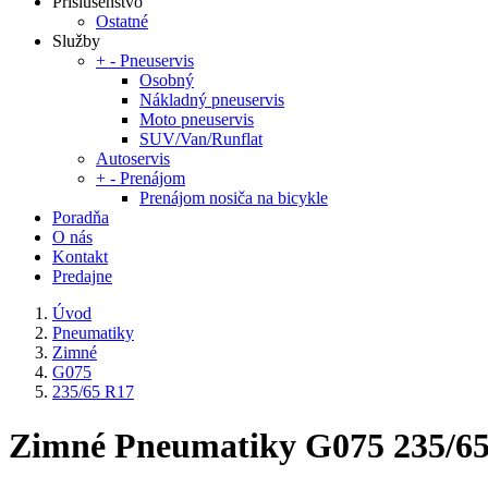
Príslušenstvo
Ostatné
Služby
+
-
Pneuservis
Osobný
Nákladný pneuservis
Moto pneuservis
SUV/Van/Runflat
Autoservis
+
-
Prenájom
Prenájom nosiča na bicykle
Poradňa
O nás
Kontakt
Predajne
Úvod
Pneumatiky
Zimné
G075
235/65 R17
Zimné Pneumatiky G075 235/6