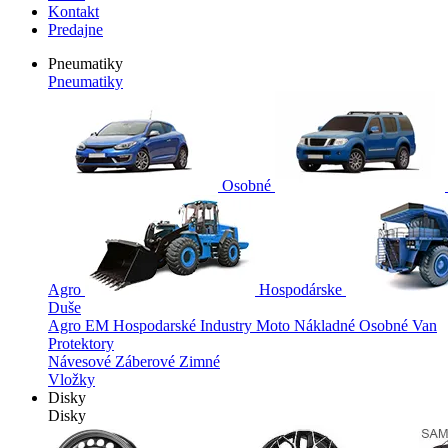
Kontakt
Predajne
Pneumatiky
Pneumatiky
Osobné
Agro
Hospodárske
Duše
Agro
EM
Hospodarské
Industry
Moto
Nákladné
Osobné
Van
Protektory
Návesové
Záberové
Zimné
Vložky
Disky
Disky