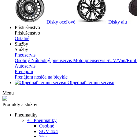
Disky oceľové
Disky alu
Príslušenstvo
Príslušenstvo
Ostatné
Služby
Služby
Pneuservis
Osobný
Nákladný pneuservis
Moto pneuservis
SUV/Van/Runfl
Autoservis
Prenájom
Prenájom nosiča na bicykle
Objednať termín servisu
Menu
Produkty a služby
Pneumatiky
+
-
Pneumatiky
Osobné
SUV 4x4
Van