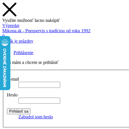
Využite možnosť lacno nakúpiť
Výpredaj
Mikona.sk - Pneuservis s tradíciou od roku 1992
0
Košík je prázdny
Prihlásenie
Účet mám a chcem se prihlásiť
E-mail
Heslo
Zabudol som heslo