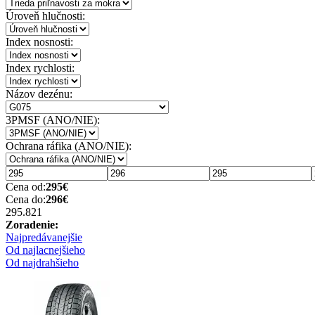
Úroveň hlučnosti:
Index nosnosti:
Index rychlosti:
Názov dezénu:
3PMSF (ANO/NIE):
Ochrana ráfika (ANO/NIE):
Cena od:
295
€
Cena do:
296
€
295.82
1
Zoradenie:
Najpredávanejšie
Od najlacnejšieho
Od najdrahšieho