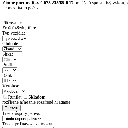
Zimné pneumatiky G075 235/65 R17
prinášajú spoľahlivý výkon, k
nepriaznivom počasí.
Filtrovanie
Zrušiť všetky filtre
Typ vozidla:
Obdobie:
Šírka:
Profil:
Ráfik:
Výrobca:
Runflat
Skladom
rozšírené hľadanie
rozšírené hľadanie
Filtrovať
Trieda úspory paliva:
Trieda priľnavosti za mokra: