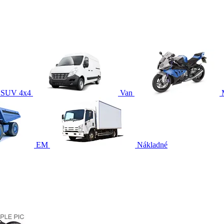
SUV 4x4
Van
EM
Nákladné