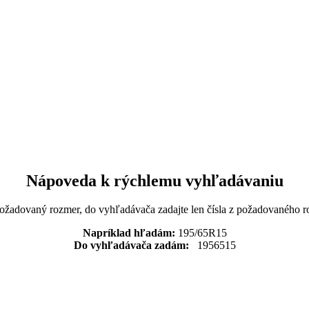
Nápoveda k rýchlemu vyhľadávaniu
požadovaný rozmer, do vyhľadávača zadajte len čísla z požadovaného r
Napríklad hľadám:
195/65R15
Do vyhľadávača zadám:
1956515