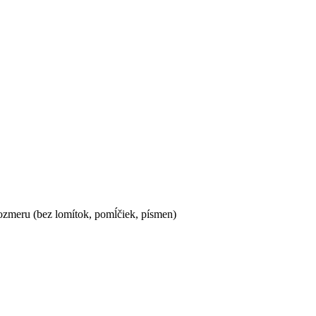
ozmeru (bez lomítok, pomĺčiek, písmen)