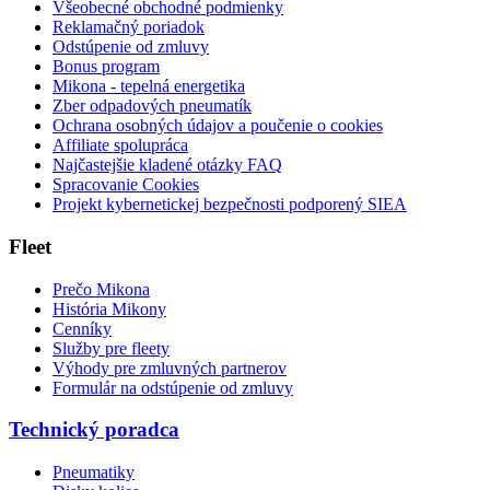
Všeobecné obchodné podmienky
Reklamačný poriadok
Odstúpenie od zmluvy
Bonus program
Mikona - tepelná energetika
Zber odpadových pneumatík
Ochrana osobných údajov a poučenie o cookies
Affiliate spolupráca
Najčastejšie kladené otázky FAQ
Spracovanie Cookies
Projekt kybernetickej bezpečnosti podporený SIEA
Fleet
Prečo Mikona
História Mikony
Cenníky
Služby pre fleety
Výhody pre zmluvných partnerov
Formulár na odstúpenie od zmluvy
Technický poradca
Pneumatiky