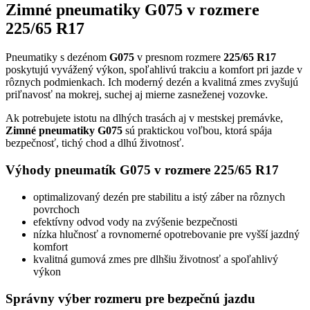
Zimné pneumatiky G075 v rozmere
225/65 R17
Pneumatiky s dezénom
G075
v presnom rozmere
225/65 R17
poskytujú vyvážený výkon, spoľahlivú trakciu a komfort pri jazde v
rôznych podmienkach. Ich moderný dezén a kvalitná zmes zvyšujú
priľnavosť na mokrej, suchej aj mierne zasneženej vozovke.
Ak potrebujete istotu na dlhých trasách aj v mestskej premávke,
Zimné pneumatiky G075
sú praktickou voľbou, ktorá spája
bezpečnosť, tichý chod a dlhú životnosť.
Výhody pneumatík G075 v rozmere 225/65 R17
optimalizovaný dezén pre stabilitu a istý záber na rôznych
povrchoch
efektívny odvod vody na zvýšenie bezpečnosti
nízka hlučnosť a rovnomerné opotrebovanie pre vyšší jazdný
komfort
kvalitná gumová zmes pre dlhšiu životnosť a spoľahlivý
výkon
Správny výber rozmeru pre bezpečnú jazdu