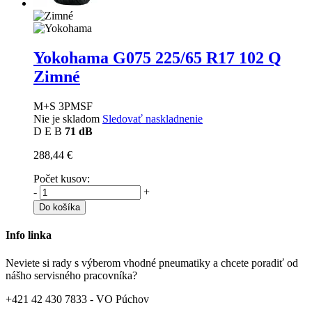
Yokohama G075
225/65 R17 102 Q
Zimné
M+S 3PMSF
Nie je skladom
Sledovať naskladnenie
D
E
B
71 dB
288,44 €
Počet kusov:
-
+
Do košíka
Info linka
Neviete si rady s výberom vhodné pneumatiky a chcete poradiť od
nášho servisného pracovníka?
+421 42 430 7833 - VO Púchov