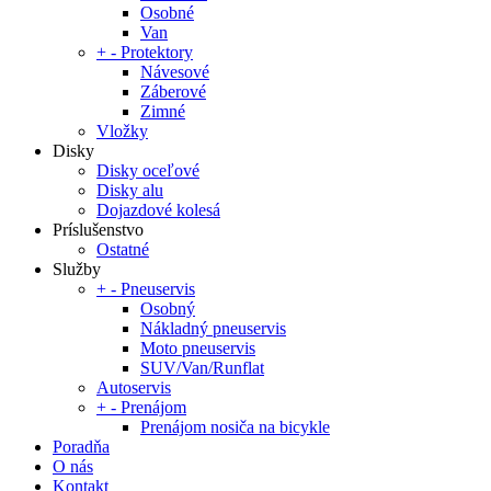
Osobné
Van
+
-
Protektory
Návesové
Záberové
Zimné
Vložky
Disky
Disky oceľové
Disky alu
Dojazdové kolesá
Príslušenstvo
Ostatné
Služby
+
-
Pneuservis
Osobný
Nákladný pneuservis
Moto pneuservis
SUV/Van/Runflat
Autoservis
+
-
Prenájom
Prenájom nosiča na bicykle
Poradňa
O nás
Kontakt