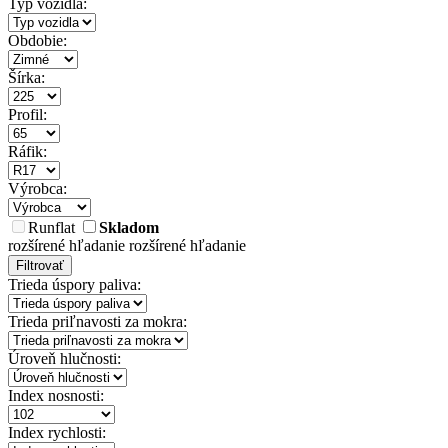
Typ vozidla:
Obdobie:
Šírka:
Profil:
Ráfik:
Výrobca:
Runflat
Skladom
rozšírené hľadanie
rozšírené hľadanie
Filtrovať
Trieda úspory paliva:
Trieda priľnavosti za mokra:
Úroveň hlučnosti:
Index nosnosti:
Index rychlosti: