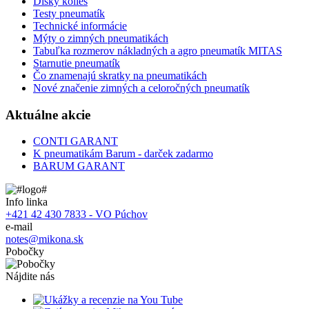
Disky kolies
Testy pneumatík
Technické informácie
Mýty o zimných pneumatikách
Tabuľka rozmerov nákladných a agro pneumatík MITAS
Starnutie pneumatík
Čo znamenajú skratky na pneumatikách
Nové značenie zimných a celoročných pneumatík
Aktuálne akcie
CONTI GARANT
K pneumatikám Barum - darček zadarmo
BARUM GARANT
Info linka
+421 42 430 7833 - VO Púchov
e-mail
notes@mikona.sk
Pobočky
Nájdite nás