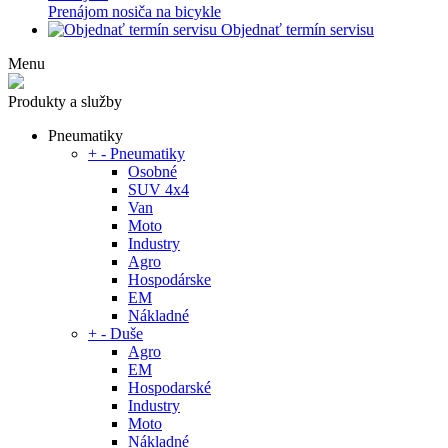
Prenájom nosiča na bicykle
Objednať termín servisu
Menu
Produkty a služby
Pneumatiky
+
-
Pneumatiky
Osobné
SUV 4x4
Van
Moto
Industry
Agro
Hospodárske
EM
Nákladné
+
-
Duše
Agro
EM
Hospodarské
Industry
Moto
Nákladné