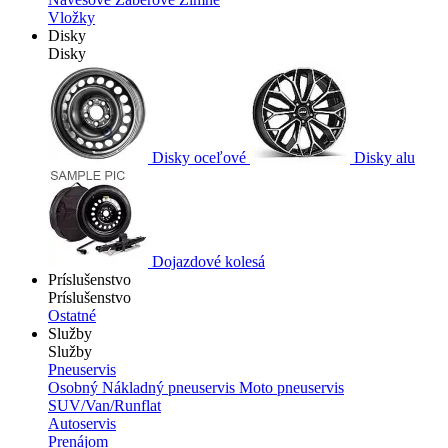
Vložky
Disky
Disky
Disky oceľové
Disky alu
Dojazdové kolesá
Príslušenstvo
Príslušenstvo
Ostatné
Služby
Služby
Pneuservis
Osobný
Nákladný pneuservis
Moto pneuservis
SUV/Van/Runflat
Autoservis
Prenájom