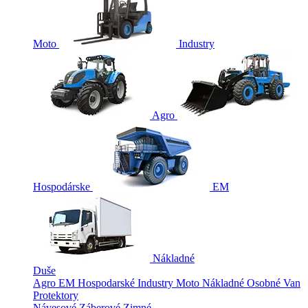
Moto
Industry
Agro
Hospodárske
EM
Nákladné
Duše
Agro
EM
Hospodarské
Industry
Moto
Nákladné
Osobné
Van
Protektory
Návesové
Záberové
Zimné