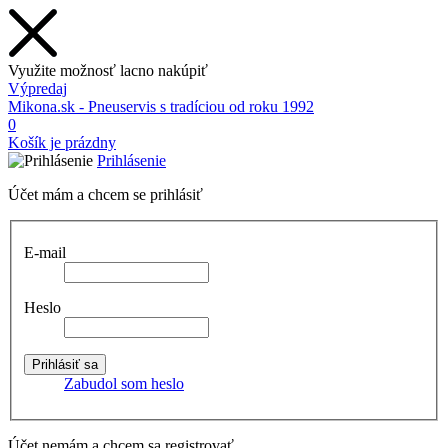
Využite možnosť lacno nakúpiť
Výpredaj
Mikona.sk - Pneuservis s tradíciou od roku 1992
0
Košík je prázdny
Prihlásenie
Účet mám a chcem se prihlásiť
E-mail
Heslo
Zabudol som heslo
Účet nemám a chcem sa registrovať