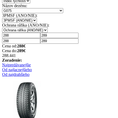
Názov dezénu:
3PMSF (ANO/NIE):
Ochrana ráfika (ANO/NIE):
Cena od:
288
€
Cena do:
289
€
288.44
1
Zoradenie:
Najpredávanejšie
Od najlacnejšieho
Od najdrahšieho