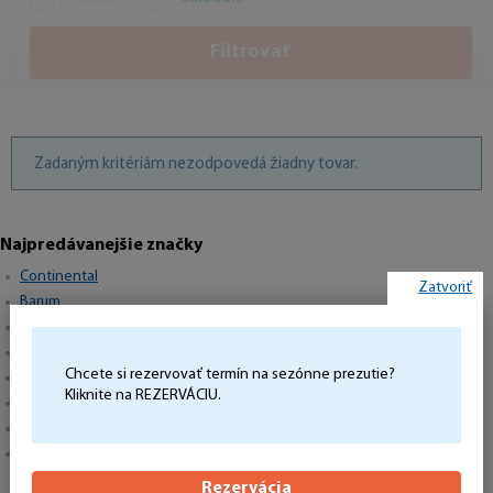
Filtrovať
Zadaným kritériám nezodpovedá žiadny tovar.
Najpredávanejšie značky
Continental
Zatvoriť
Barum
Matador
Semperit
Chcete si rezervovať termín na sezónne prezutie?
Hankook
Kliknite na REZERVÁCIU.
Michelin
Pirelli
Goodyear
Rezervácia