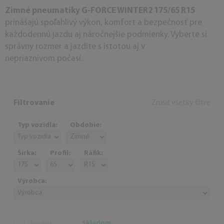
Zimné pneumatiky G-FORCE WINTER2 175/65 R15
prinášajú spoľahlivý výkon, komfort a bezpečnosť pre
každodennú jazdu aj náročnejšie podmienky. Vyberte si
správny rozmer a jazdite s istotou aj v
nepriaznivom počasí.
Filtrovanie
Zrušiť všetky filtre
Typ vozidla:
Obdobie:
Šírka:
Profil:
Ráfik:
Výrobca:
Runflat
Skladom