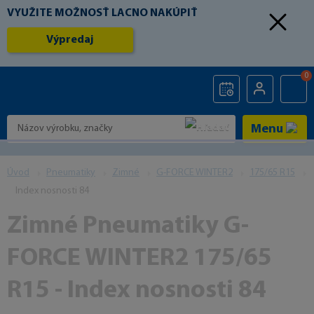
VYUŽITE MOŽNOSŤ LACNO NAKÚPIŤ
Výpredaj
0
Menu
Úvod
Pneumatiky
Zimné
G-FORCE WINTER2
175/65 R15
Index nosnosti 84
Zimné Pneumatiky G-
FORCE WINTER2 175/65
R15 - Index nosnosti 84