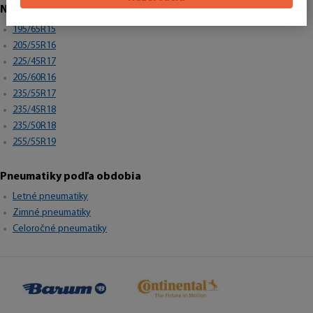
Najpredávanejšie rozmery
195/65R15
205/55R16
225/45R17
205/60R16
235/55R17
235/45R18
235/50R18
255/55R19
Pneumatiky podľa obdobia
Letné pneumatiky
Zimné pneumatiky
Celoročné pneumatiky