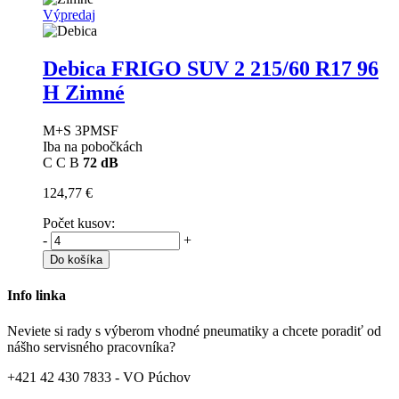
Výpredaj
Debica FRIGO SUV 2
215/60 R17 96
H Zimné
M+S 3PMSF
Iba na pobočkách
C
C
B
72 dB
124,77 €
Počet kusov:
-
+
Do košíka
Info linka
Neviete si rady s výberom vhodné pneumatiky a chcete poradiť od
nášho servisného pracovníka?
+421 42 430 7833 - VO Púchov