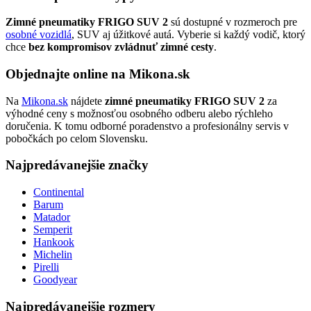
Zimné pneumatiky FRIGO SUV 2
sú dostupné v rozmeroch pre
osobné vozidlá
, SUV aj úžitkové autá. Vyberie si každý vodič, ktorý
chce
bez kompromisov zvládnuť zimné cesty
.
Objednajte online na Mikona.sk
Na
Mikona.sk
nájdete
zimné pneumatiky FRIGO SUV 2
za
výhodné ceny s možnosťou osobného odberu alebo rýchleho
doručenia. K tomu odborné poradenstvo a profesionálny servis v
pobočkách po celom Slovensku.
Najpredávanejšie značky
Continental
Barum
Matador
Semperit
Hankook
Michelin
Pirelli
Goodyear
Najpredávanejšie rozmery