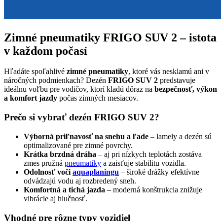
Zimné pneumatiky FRIGO SUV 2 – istota
v každom počasí
Hľadáte spoľahlivé
zimné pneumatiky
, ktoré vás nesklamú ani v
náročných podmienkach? Dezén
FRIGO SUV 2
predstavuje
ideálnu voľbu pre vodičov, ktorí kladú dôraz na
bezpečnosť, výkon
a komfort jazdy
počas zimných mesiacov.
Prečo si vybrať dezén FRIGO SUV 2?
Výborná priľnavosť na snehu a ľade
– lamely a dezén sú
optimalizované pre zimné povrchy.
Krátka brzdná dráha
– aj pri nízkych teplotách zostáva
zmes pružná
pneumatiky
a zaisťuje stabilitu vozidla.
Odolnosť voči
aquaplaningu
– široké drážky efektívne
odvádzajú vodu aj rozbredený sneh.
Komfortná a tichá jazda
– moderná konštrukcia znižuje
vibrácie aj hlučnosť.
Vhodné pre rôzne typy vozidiel