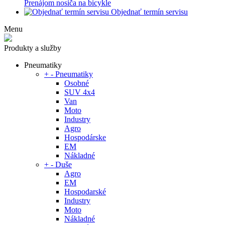
Prenájom nosiča na bicykle
Objednať termín servisu
Menu
Produkty a služby
Pneumatiky
+
-
Pneumatiky
Osobné
SUV 4x4
Van
Moto
Industry
Agro
Hospodárske
EM
Nákladné
+
-
Duše
Agro
EM
Hospodarské
Industry
Moto
Nákladné