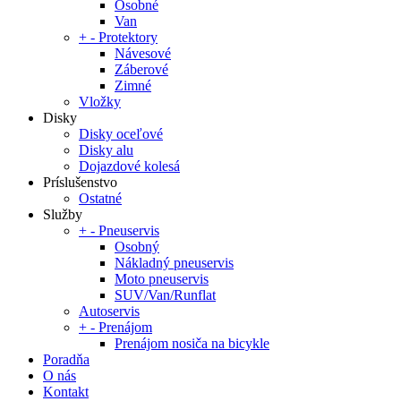
Osobné
Van
+
-
Protektory
Návesové
Záberové
Zimné
Vložky
Disky
Disky oceľové
Disky alu
Dojazdové kolesá
Príslušenstvo
Ostatné
Služby
+
-
Pneuservis
Osobný
Nákladný pneuservis
Moto pneuservis
SUV/Van/Runflat
Autoservis
+
-
Prenájom
Prenájom nosiča na bicykle
Poradňa
O nás
Kontakt