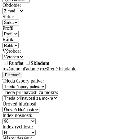
Obdobie:
Šírka:
Profil:
Ráfik:
Výrobca:
Runflat
Skladom
rozšírené hľadanie
rozšírené hľadanie
Filtrovať
Trieda úspory paliva:
Trieda priľnavosti za mokra:
Úroveň hlučnosti:
Index nosnosti:
Index rychlosti:
Názov dezénu: