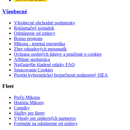
Všeobecné
Všeobecné obchodné podmienky
Reklamačný poriadok
Odstúpenie od zmluvy
Bonus program
Mikona - tepelná energetika
Zber odpadových pneumatík
Ochrana osobných údajov a poučenie o cookies
Affiliate spolupráca
Najčastejšie kladené otázky FAQ
Spracovanie Cookies
Projekt kybernetickej bezpečnosti podporený SIEA
Fleet
Prečo Mikona
História Mikony
Cenníky
Služby pre fleety
Výhody pre zmluvných partnerov
Formulár na odstúpenie od zmluvy