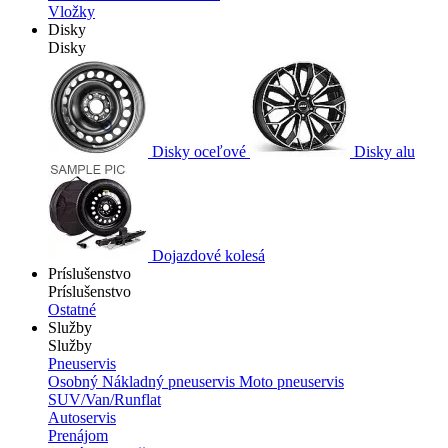
Vložky
Disky
Disky
Disky oceľové
Disky alu
Dojazdové kolesá
Príslušenstvo
Príslušenstvo
Ostatné
Služby
Služby
Pneuservis
Osobný
Nákladný pneuservis
Moto pneuservis
SUV/Van/Runflat
Autoservis
Prenájom