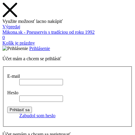
Využite možnosť lacno nakúpiť
Výpredaj
Mikona.sk - Pneuservis s tradíciou od roku 1992
0
Košík je prázdny
Prihlásenie
Účet mám a chcem se prihlásiť
E-mail
Heslo
Zabudol som heslo
Účet nemám a chcem sa registrovať