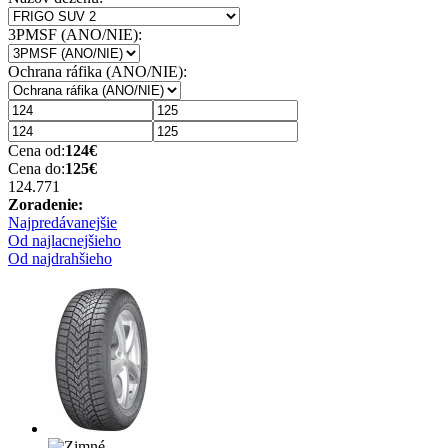
3PMSF (ANO/NIE):
Ochrana ráfika (ANO/NIE):
Cena od:
124
€
Cena do:
125
€
124.77
1
Zoradenie:
Najpredávanejšie
Od najlacnejšieho
Od najdrahšieho