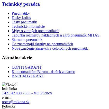
Technický poradca
Pneumatiky
Disky kolies
Testy pneumatík
Technické informácie
Mýty o zimných pneumatikách
Tabuľka rozmerov nákladných a agro pneumatík MITAS
Starnutie pneumatík
Čo znamenajú skratky na pneumatikách
Nové značenie zimných a celoročných pneumatík
Aktuálne akcie
CONTI GARANT
K pneumatikám Barum - darček zadarmo
BARUM GARANT
Info linka
+421 42 430 7833 - VO Púchov
e-mail
notes@mikona.sk
Pobočky