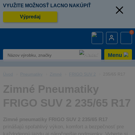
VYUŽITE MOŽNOSŤ LACNO NAKÚPIŤ
Výpredaj
0
Menu
Úvod
Pneumatiky
Zimné
FRIGO SUV 2
235/65 R17
Zimné Pneumatiky
FRIGO SUV 2 235/65 R17
Zimné pneumatiky FRIGO SUV 2 235/65 R17
prinášajú spoľahlivý výkon, komfort a bezpečnosť pre
každodennú jazdu aj náročnejšie podmienky. Vyberte si