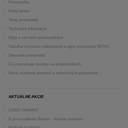
Pneumatiky
Disky kolies
Testy pneumatík
Technické informácie
Mýty o zimných pneumatikách
Tabuľka rozmerov nákladných a agro pneumatík MITAS
Starnutie pneumatík
Čo znamenajú skratky na pneumatikách
Nové značenie zimných a celoročných pneumatík
AKTUÁLNE AKCIE
CONTI GARANT
K pneumatikám Barum - darček zadarmo
BARUM GARANT