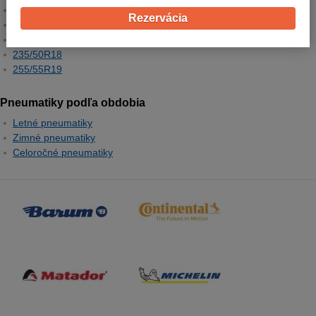
205/60R16
Rezervácia
235/55R17
235/45R18
235/50R18
255/55R19
Pneumatiky podľa obdobia
Letné pneumatiky
Zimné pneumatiky
Celoročné pneumatiky