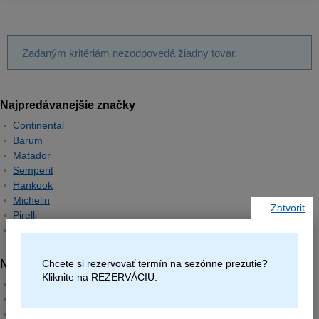
Zadaným kritériám nezodpovedá žiadny tovar.
Najpredávanejšie značky
Continental
Barum
Matador
Semperit
Hankook
Michelin
Zatvoriť
Pirelli
Goodyear
Chcete si rezervovať termín na sezónne prezutie?
Najpredávanejšie rozmery
Kliknite na REZERVÁCIU.
195/65R15
205/55R16
225/45R17