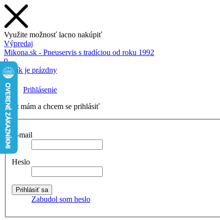
Využite možnosť lacno nakúpiť
Výpredaj
Mikona.sk - Pneuservis s tradíciou od roku 1992
0
Košík je prázdny
Prihlásenie
Účet mám a chcem se prihlásiť
E-mail
Heslo
Zabudol som heslo