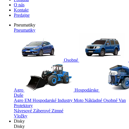
O nás
Kontakt
Predajne
Pneumatiky
Pneumatiky
Osobné
Agro
Hospodárske
Duše
Agro
EM
Hospodarské
Industry
Moto
Nákladné
Osobné
Van
Protektory
Návesové
Záberové
Zimné
Vložky
Disky
Disky