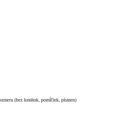
ozmeru (bez lomítok, pomĺčiek, písmen)