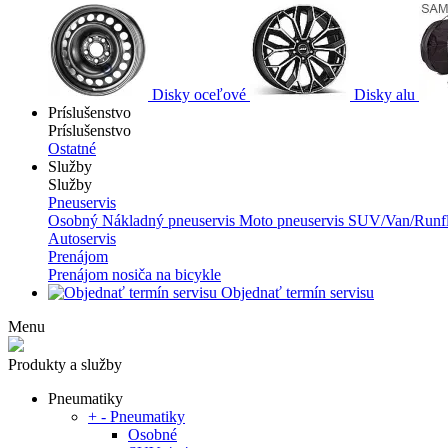
Disky oceľové
Disky alu
Príslušenstvo
Príslušenstvo
Ostatné
Služby
Služby
Pneuservis
Osobný
Nákladný pneuservis
Moto pneuservis
SUV/Van/Runfl
Autoservis
Prenájom
Prenájom nosiča na bicykle
Objednať termín servisu
Menu
Produkty a služby
Pneumatiky
+
-
Pneumatiky
Osobné