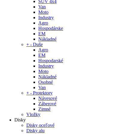
SUV 4x4
Van
Moto
Industry
Agro
Hospodárske
EM
Nákladné
+
-
Duše
Agro
EM
Hospodarské
Industry
Moto
Nákladné
Osobné
Van
+
-
Protektory
Návesové
Záberové
Zimné
Vložky
Disky
Disky oceľové
Disky alu