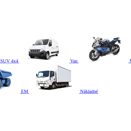
SUV 4x4
Van
EM
Nákladné