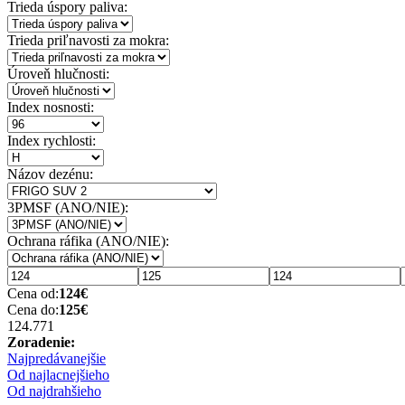
Trieda úspory paliva:
Trieda priľnavosti za mokra:
Úroveň hlučnosti:
Index nosnosti:
Index rychlosti:
Názov dezénu:
3PMSF (ANO/NIE):
Ochrana ráfika (ANO/NIE):
Cena od:
124
€
Cena do:
125
€
124.77
1
Zoradenie:
Najpredávanejšie
Od najlacnejšieho
Od najdrahšieho