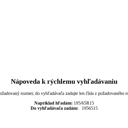
Nápoveda k rýchlemu vyhľadávaniu
požadovaný rozmer, do vyhľadávača zadajte len čísla z požadovaného r
Napríklad hľadám:
195/65R15
Do vyhľadávača zadám:
1956515