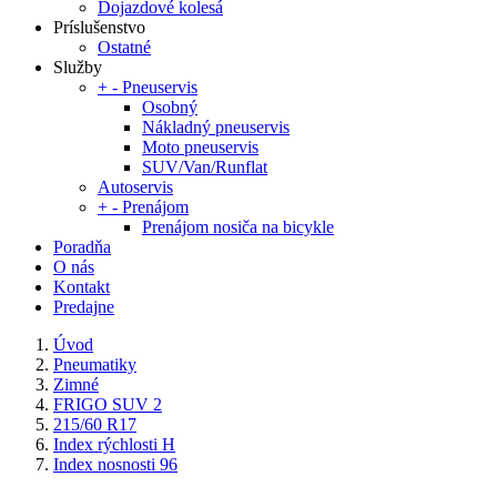
Dojazdové kolesá
Príslušenstvo
Ostatné
Služby
+
-
Pneuservis
Osobný
Nákladný pneuservis
Moto pneuservis
SUV/Van/Runflat
Autoservis
+
-
Prenájom
Prenájom nosiča na bicykle
Poradňa
O nás
Kontakt
Predajne
Úvod
Pneumatiky
Zimné
FRIGO SUV 2
215/60 R17
Index rýchlosti H
Index nosnosti 96