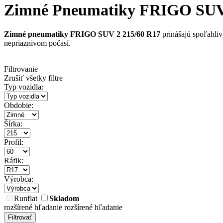
Zimné Pneumatiky FRIGO SUV 2 
Zimné pneumatiky FRIGO SUV 2 215/60 R17
prinášajú spoľahliv
nepriaznivom počasí.
Filtrovanie
Zrušiť všetky filtre
Typ vozidla:
Obdobie:
Šírka:
Profil:
Ráfik:
Výrobca:
Runflat
Skladom
rozšírené hľadanie
rozšírené hľadanie
Filtrovať