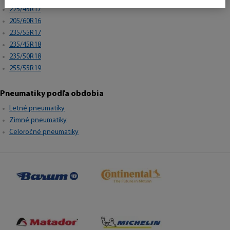
225/45R17
205/60R16
235/55R17
235/45R18
235/50R18
255/55R19
Pneumatiky podľa obdobia
Letné pneumatiky
Zimné pneumatiky
Celoročné pneumatiky