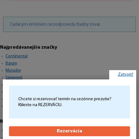
Zadaným kritériám nezodpovedá žiadny tovar.
Najpredávanejšie značky
Continental
Barum
Matador
Zatvoriť
Semperit
Hankook
Michelin
Pirelli
Chcete si rezervovať termín na sezónne prezutie?
Kliknite na REZERVÁCIU.
Goodyear
Najpredávanejšie rozmery
195/65R15
Rezervácia
205/55R16