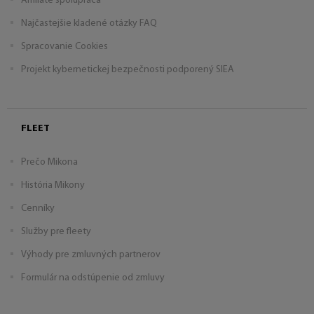
Affiliate spolupráca
Najčastejšie kladené otázky FAQ
Spracovanie Cookies
Projekt kybernetickej bezpečnosti podporený SIEA
FLEET
Prečo Mikona
História Mikony
Cenníky
Služby pre fleety
Výhody pre zmluvných partnerov
Formulár na odstúpenie od zmluvy