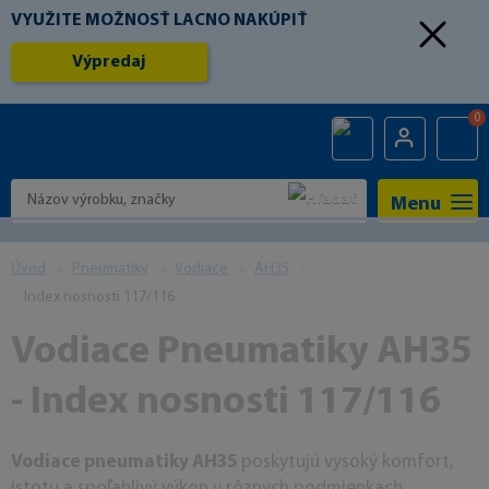
VYUŽITE MOŽNOSŤ LACNO NAKÚPIŤ
Výpredaj
0
Menu
Úvod
Pneumatiky
Vodiace
AH35
Index nosnosti 117/116
Vodiace Pneumatiky AH35
- Index nosnosti 117/116
Vodiace pneumatiky AH35
poskytujú vysoký komfort,
istotu a spoľahlivý výkon v rôznych podmienkach.