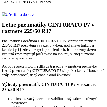
+421 42 430 7833 - VO Púchov
Letné pneumatiky CINTURATO P7 v
rozmere 225/50 R17
Pneumatiky s dezénom
CINTURATO P7
v presnom rozmere
225/50 R17
poskytujú vyvážený výkon, spoľahlivú trakciu a
komfort pri jazde v rôznych podmienkach. Ich moderný dezén a
kvalitná zmes zvyšujú priľnavosť na mokrej, suchej aj mierne
zasneženej vozovke.
Ak potrebujete istotu na dlhých trasách aj v mestskej premávke,
Letné pneumatiky CINTURATO P7
sú praktickou voľbou, ktorá
spája bezpečnosť, tichý chod a dlhú životnosť.
Výhody pneumatík CINTURATO P7 v rozmere
225/50 R17
optimalizovaný dezén pre stabilitu a istý záber na rôznych
povrchoch