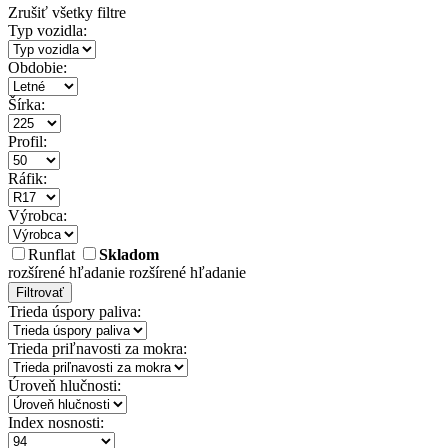
Zrušiť všetky filtre
Typ vozidla:
Obdobie:
Šírka:
Profil:
Ráfik:
Výrobca:
Runflat
Skladom
rozšírené hľadanie
rozšírené hľadanie
Filtrovať
Trieda úspory paliva:
Trieda priľnavosti za mokra:
Úroveň hlučnosti:
Index nosnosti: