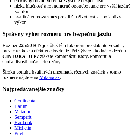
efektívny odvod vody na zvýšenie bezpečnosti
nízka hlučnosť a rovnomerné opotrebovanie pre vyšší jazdný
komfort
kvalitná gumová zmes pre dlhšiu životnosť a spoľahlivý
výkon
Správny výber rozmeru pre bezpečnú jazdu
Rozmer
225/50 R17
je dôležitým faktorom pre stabilitu vozidla,
presné reakcie a efektívne brzdenie. Pri výbere vhodného dezénu
CINTURATO P7
získate kombináciu istoty, komfortu a
spoľahlivosti počas ich sezóny.
Širokú ponuku kvalitných pneumatík rôznych značiek v tomto
rozmere nájdete na
Mikona.sk
.
Najpredávanejšie značky
Continental
Barum
Matador
Semperit
Hankook
Michelin
Pirelli