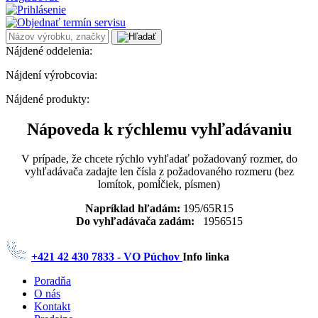
Nájdené oddelenia:
Nájdení výrobcovia:
Nájdené produkty:
Nápoveda k rýchlemu vyhľadávaniu
V prípade, že chcete rýchlo vyhľadať požadovaný rozmer, do
vyhľadávača zadajte len čísla z požadovaného rozmeru (bez
lomítok, pomĺčiek, písmen)
Napríklad hľadám:
195/65R15
Do vyhľadávača zadám:
1956515
+421 42 430 7833 - VO Púchov
Info linka
Poradňa
O nás
Kontakt