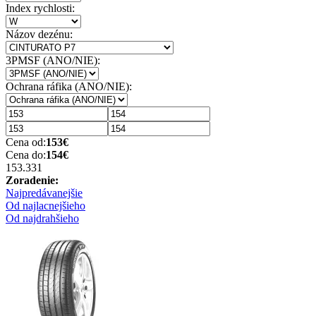
Index rychlosti:
Názov dezénu:
3PMSF (ANO/NIE):
Ochrana ráfika (ANO/NIE):
Cena od:
153
€
Cena do:
154
€
153.33
1
Zoradenie:
Najpredávanejšie
Od najlacnejšieho
Od najdrahšieho