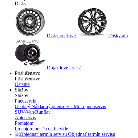
Disky
Disky oceľové
Disky alu
Dojazdové kolesá
Príslušenstvo
Príslušenstvo
Ostatné
Služby
Služby
Pneuservis
Osobný
Nákladný pneuservis
Moto pneuservis
SUV/Van/Runflat
Autoservis
Prenájom
Prenájom nosiča na bicykle
Objednať termín servisu