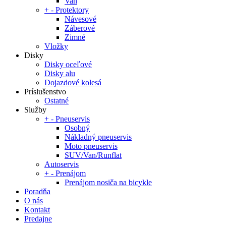
Van
+
-
Protektory
Návesové
Záberové
Zimné
Vložky
Disky
Disky oceľové
Disky alu
Dojazdové kolesá
Príslušenstvo
Ostatné
Služby
+
-
Pneuservis
Osobný
Nákladný pneuservis
Moto pneuservis
SUV/Van/Runflat
Autoservis
+
-
Prenájom
Prenájom nosiča na bicykle
Poradňa
O nás
Kontakt
Predajne