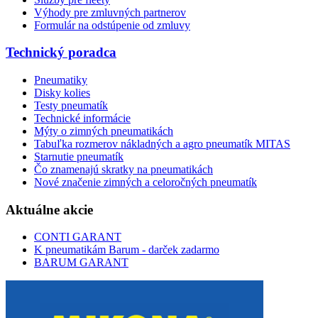
Výhody pre zmluvných partnerov
Formulár na odstúpenie od zmluvy
Technický poradca
Pneumatiky
Disky kolies
Testy pneumatík
Technické informácie
Mýty o zimných pneumatikách
Tabuľka rozmerov nákladných a agro pneumatík MITAS
Starnutie pneumatík
Čo znamenajú skratky na pneumatikách
Nové značenie zimných a celoročných pneumatík
Aktuálne akcie
CONTI GARANT
K pneumatikám Barum - darček zadarmo
BARUM GARANT