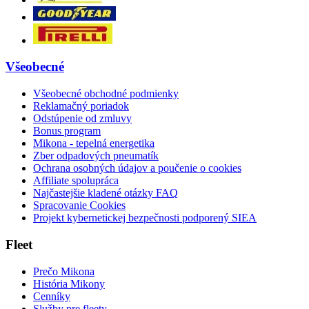
Všeobecné
Všeobecné obchodné podmienky
Reklamačný poriadok
Odstúpenie od zmluvy
Bonus program
Mikona - tepelná energetika
Zber odpadových pneumatík
Ochrana osobných údajov a poučenie o cookies
Affiliate spolupráca
Najčastejšie kladené otázky FAQ
Spracovanie Cookies
Projekt kybernetickej bezpečnosti podporený SIEA
Fleet
Prečo Mikona
História Mikony
Cenníky
Služby pre fleety