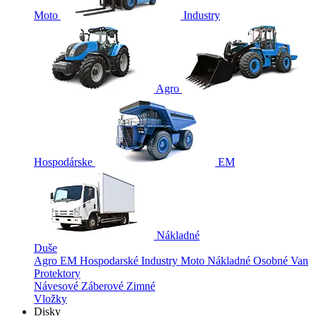
Moto
Industry
Agro
Hospodárske
EM
Nákladné
Duše
Agro
EM
Hospodarské
Industry
Moto
Nákladné
Osobné
Van
Protektory
Návesové
Záberové
Zimné
Vložky
Disky