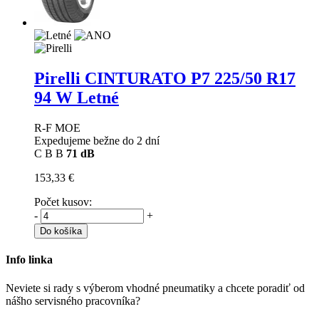
Pirelli CINTURATO P7
225/50 R17
94 W Letné
R-F MOE
Expedujeme bežne do 2 dní
C
B
B
71 dB
153,33 €
Počet kusov:
-
+
Do košíka
Info linka
Neviete si rady s výberom vhodné pneumatiky a chcete poradiť od
nášho servisného pracovníka?