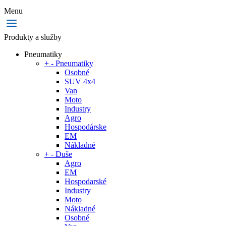
Menu
Produkty a služby
Pneumatiky
+
-
Pneumatiky
Osobné
SUV 4x4
Van
Moto
Industry
Agro
Hospodárske
EM
Nákladné
+
-
Duše
Agro
EM
Hospodarské
Industry
Moto
Nákladné
Osobné