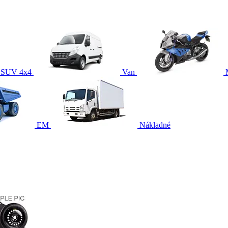
SUV 4x4
Van
EM
Nákladné