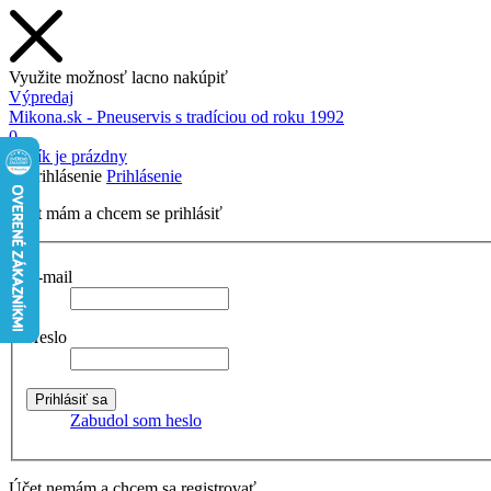
Využite možnosť lacno nakúpiť
Výpredaj
Mikona.sk - Pneuservis s tradíciou od roku 1992
0
Košík je prázdny
Prihlásenie
Účet mám a chcem se prihlásiť
E-mail
Heslo
Zabudol som heslo
Účet nemám a chcem sa registrovať