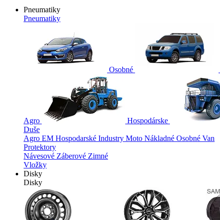
Pneumatiky
Pneumatiky
Osobné
Agro
Hospodárske
Duše
Agro
EM
Hospodarské
Industry
Moto
Nákladné
Osobné
Van
Protektory
Návesové
Záberové
Zimné
Vložky
Disky
Disky