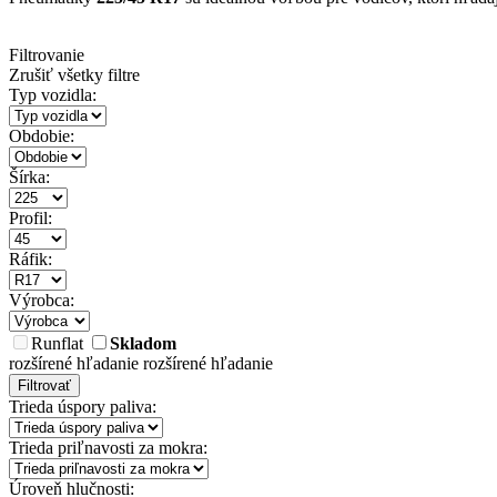
Filtrovanie
Zrušiť všetky filtre
Typ vozidla:
Obdobie:
Šírka:
Profil:
Ráfik:
Výrobca:
Runflat
Skladom
rozšírené hľadanie
rozšírené hľadanie
Filtrovať
Trieda úspory paliva:
Trieda priľnavosti za mokra:
Úroveň hlučnosti: