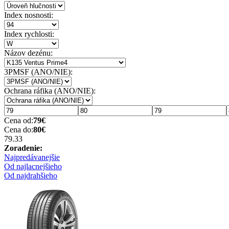
Index nosnosti:
Index rychlosti:
Názov dezénu:
3PMSF (ANO/NIE):
Ochrana ráfika (ANO/NIE):
Cena od:
79
€
Cena do:
80
€
79.3
3
Zoradenie:
Najpredávanejšie
Od najlacnejšieho
Od najdrahšieho