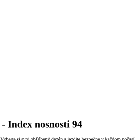
- Index nosnosti 94
e. Vyberte si svoj obľúbený dezén a jazdite bezpečne v každom počasí.