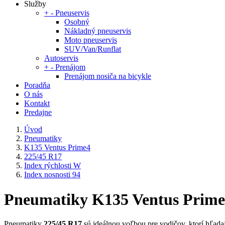
Služby
+
-
Pneuservis
Osobný
Nákladný pneuservis
Moto pneuservis
SUV/Van/Runflat
Autoservis
+
-
Prenájom
Prenájom nosiča na bicykle
Poradňa
O nás
Kontakt
Predajne
Úvod
Pneumatiky
K135 Ventus Prime4
225/45 R17
Index rýchlosti W
Index nosnosti 94
Pneumatiky K135 Ventus Prime4 
Pneumatiky
225/45 R17
sú ideálnou voľbou pre vodičov, ktorí hľadajú