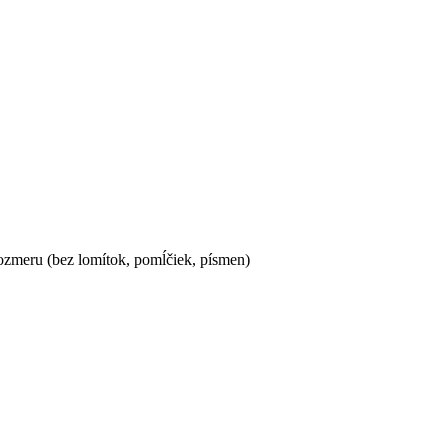
ozmeru (bez lomítok, pomĺčiek, písmen)