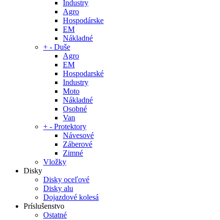
Industry
Agro
Hospodárske
EM
Nákladné
+
-
Duše
Agro
EM
Hospodarské
Industry
Moto
Nákladné
Osobné
Van
+
-
Protektory
Návesové
Záberové
Zimné
Vložky
Disky
Disky oceľové
Disky alu
Dojazdové kolesá
Príslušenstvo
Ostatné