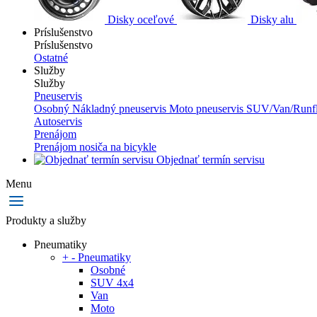
Disky oceľové
Disky alu
Príslušenstvo
Príslušenstvo
Ostatné
Služby
Služby
Pneuservis
Osobný
Nákladný pneuservis
Moto pneuservis
SUV/Van/Runfl
Autoservis
Prenájom
Prenájom nosiča na bicykle
Objednať termín servisu
Menu
Produkty a služby
Pneumatiky
+
-
Pneumatiky
Osobné
SUV 4x4
Van
Moto