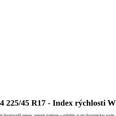
225/45 R17 - Index rýchlosti W 
 športovejší prejav, presné riadenie a stabilitu aj pri dynamickej jazd