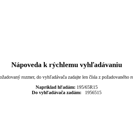
Nápoveda k rýchlemu vyhľadávaniu
požadovaný rozmer, do vyhľadávača zadajte len čísla z požadovaného r
Napríklad hľadám:
195/65R15
Do vyhľadávača zadám:
1956515