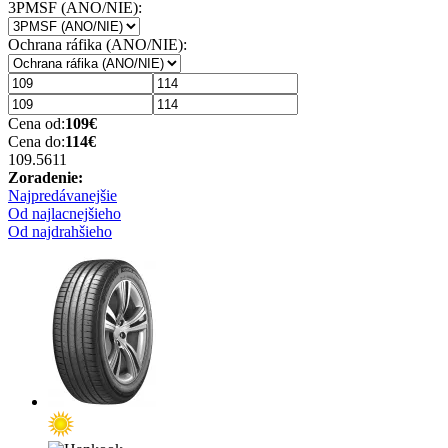
3PMSF (ANO/NIE):
Ochrana ráfika (ANO/NIE):
Cena od:
109
€
Cena do:
114
€
109.56
11
Zoradenie:
Najpredávanejšie
Od najlacnejšieho
Od najdrahšieho