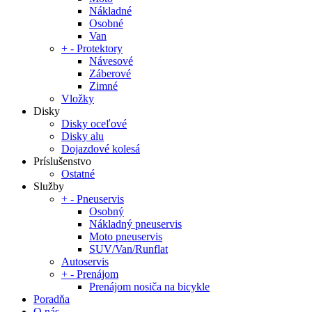
Nákladné
Osobné
Van
+
-
Protektory
Návesové
Záberové
Zimné
Vložky
Disky
Disky oceľové
Disky alu
Dojazdové kolesá
Príslušenstvo
Ostatné
Služby
+
-
Pneuservis
Osobný
Nákladný pneuservis
Moto pneuservis
SUV/Van/Runflat
Autoservis
+
-
Prenájom
Prenájom nosiča na bicykle
Poradňa
O nás