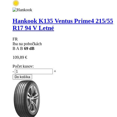
Hankook K135 Ventus Prime4
215/55
R17 94 V Letné
FR
Iba na pobočkách
B
A
B
69 dB
109,89 €
Počet kusov:
-
+
Do košíka