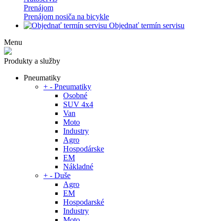
Prenájom
Prenájom nosiča na bicykle
Objednať termín servisu
Menu
Produkty a služby
Pneumatiky
+
-
Pneumatiky
Osobné
SUV 4x4
Van
Moto
Industry
Agro
Hospodárske
EM
Nákladné
+
-
Duše
Agro
EM
Hospodarské
Industry
Moto