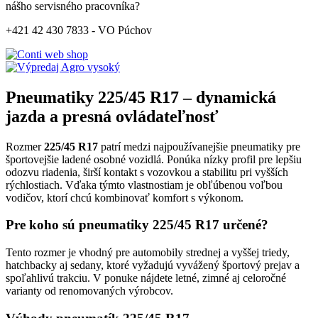
nášho servisného pracovníka?
+421 42 430 7833 - VO Púchov
Pneumatiky 225/45 R17 – dynamická
jazda a presná ovládateľnosť
Rozmer
225/45 R17
patrí medzi najpoužívanejšie pneumatiky pre
športovejšie ladené osobné vozidlá. Ponúka nízky profil pre lepšiu
odozvu riadenia, širší kontakt s vozovkou a stabilitu pri vyšších
rýchlostiach. Vďaka týmto vlastnostiam je obľúbenou voľbou
vodičov, ktorí chcú kombinovať komfort s výkonom.
Pre koho sú pneumatiky 225/45 R17 určené?
Tento rozmer je vhodný pre automobily strednej a vyššej triedy,
hatchbacky aj sedany, ktoré vyžadujú vyvážený športový prejav a
spoľahlivú trakciu. V ponuke nájdete letné, zimné aj celoročné
varianty od renomovaných výrobcov.