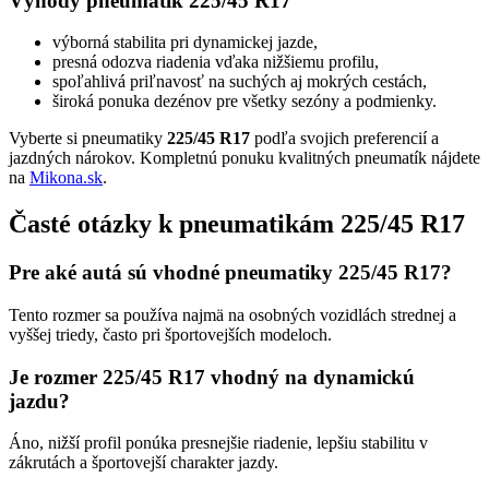
Výhody pneumatík 225/45 R17
výborná stabilita pri dynamickej jazde,
presná odozva riadenia vďaka nižšiemu profilu,
spoľahlivá priľnavosť na suchých aj mokrých cestách,
široká ponuka dezénov pre všetky sezóny a podmienky.
Vyberte si pneumatiky
225/45 R17
podľa svojich preferencií a
jazdných nárokov. Kompletnú ponuku kvalitných pneumatík nájdete
na
Mikona.sk
.
Časté otázky k pneumatikám 225/45 R17
Pre aké autá sú vhodné pneumatiky 225/45 R17?
Tento rozmer sa používa najmä na osobných vozidlách strednej a
vyššej triedy, často pri športovejších modeloch.
Je rozmer 225/45 R17 vhodný na dynamickú
jazdu?
Áno, nižší profil ponúka presnejšie riadenie, lepšiu stabilitu v
zákrutách a športovejší charakter jazdy.