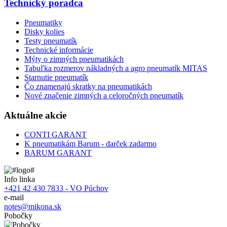
Technický poradca
Pneumatiky
Disky kolies
Testy pneumatík
Technické informácie
Mýty o zimných pneumatikách
Tabuľka rozmerov nákladných a agro pneumatík MITAS
Starnutie pneumatík
Čo znamenajú skratky na pneumatikách
Nové značenie zimných a celoročných pneumatík
Aktuálne akcie
CONTI GARANT
K pneumatikám Barum - darček zadarmo
BARUM GARANT
Info linka
+421 42 430 7833 - VO Púchov
e-mail
notes@mikona.sk
Pobočky