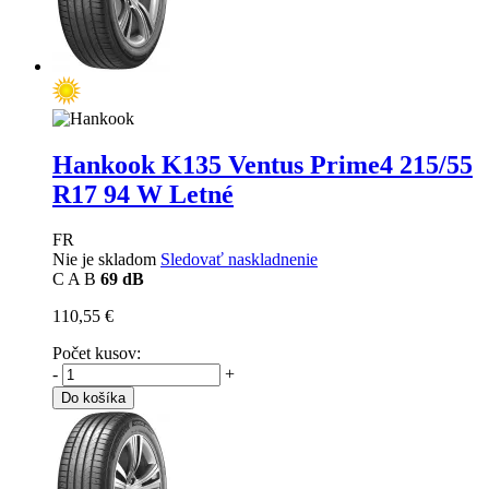
Hankook K135 Ventus Prime4
215/55
R17 94 W Letné
FR
Nie je skladom
Sledovať naskladnenie
C
A
B
69 dB
110,55 €
Počet kusov:
-
+
Do košíka