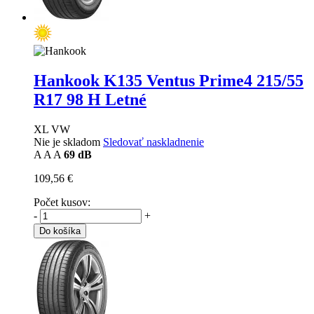
Hankook K135 Ventus Prime4
215/55
R17 98 H Letné
XL VW
Nie je skladom
Sledovať naskladnenie
A
A
A
69 dB
109,56 €
Počet kusov:
-
+
Do košíka