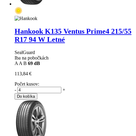
Hankook K135 Ventus Prime4
215/55
R17 94 W Letné
SealGuard
Iba na pobočkách
A
A
B
69 dB
113,84 €
Počet kusov:
-
+
Do košíka