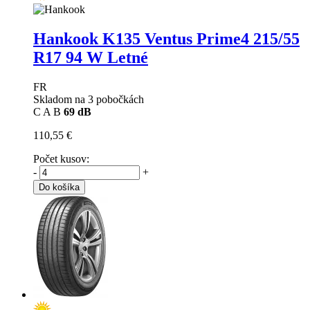
Hankook K135 Ventus Prime4
215/55
R17 94 W Letné
FR
Skladom na 3 pobočkách
C
A
B
69 dB
110,55 €
Počet kusov:
-
+
Do košíka