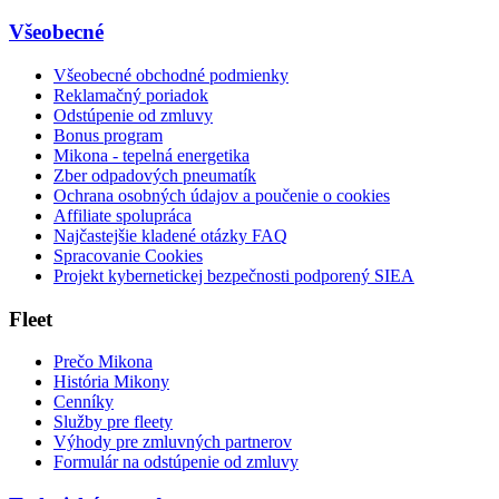
Všeobecné
Všeobecné obchodné podmienky
Reklamačný poriadok
Odstúpenie od zmluvy
Bonus program
Mikona - tepelná energetika
Zber odpadových pneumatík
Ochrana osobných údajov a poučenie o cookies
Affiliate spolupráca
Najčastejšie kladené otázky FAQ
Spracovanie Cookies
Projekt kybernetickej bezpečnosti podporený SIEA
Fleet
Prečo Mikona
História Mikony
Cenníky
Služby pre fleety
Výhody pre zmluvných partnerov
Formulár na odstúpenie od zmluvy