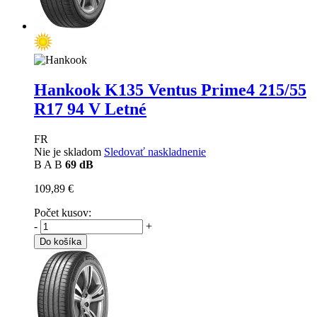
Hankook K135 Ventus Prime4
215/55
R17 94 V Letné
FR
Nie je skladom
Sledovať naskladnenie
B
A
B
69 dB
109,89 €
Počet kusov:
-
+
Do košíka