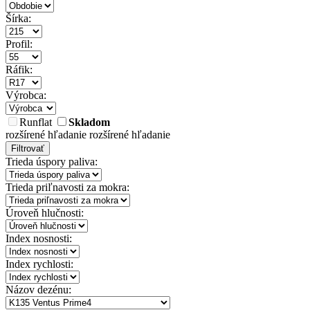
Šírka:
Profil:
Ráfik:
Výrobca:
Runflat
Skladom
rozšírené hľadanie
rozšírené hľadanie
Filtrovať
Trieda úspory paliva:
Trieda priľnavosti za mokra:
Úroveň hlučnosti:
Index nosnosti:
Index rychlosti:
Názov dezénu: