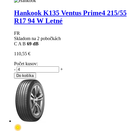
Hankook K135 Ventus Prime4
215/55
R17 94 W Letné
FR
Skladom na 2 pobočkách
C
A
B
69 dB
110,55 €
Počet kusov:
-
+
Do košíka