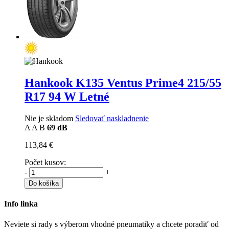
Hankook K135 Ventus Prime4
215/55
R17 94 W Letné
Nie je skladom
Sledovať naskladnenie
A
A
B
69 dB
113,84 €
Počet kusov:
-
+
Do košíka
Info linka
Neviete si rady s výberom vhodné pneumatiky a chcete poradiť od