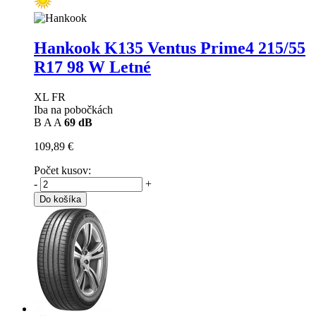
Hankook K135 Ventus Prime4
215/55
R17 98 W Letné
XL FR
Iba na pobočkách
B
A
A
69 dB
109,89 €
Počet kusov:
-
+
Do košíka