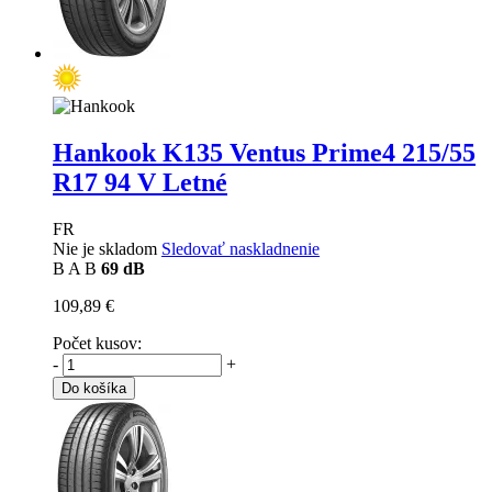
Hankook K135 Ventus Prime4
215/55
R17 94 V Letné
FR
Nie je skladom
Sledovať naskladnenie
B
A
B
69 dB
109,89 €
Počet kusov:
-
+
Do košíka