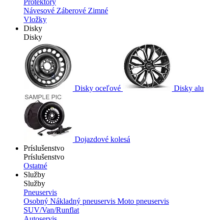
Protektory
Návesové
Záberové
Zimné
Vložky
Disky
Disky
Disky oceľové
Disky alu
Dojazdové kolesá
Príslušenstvo
Príslušenstvo
Ostatné
Služby
Služby
Pneuservis
Osobný
Nákladný pneuservis
Moto pneuservis
SUV/Van/Runflat
Autoservis