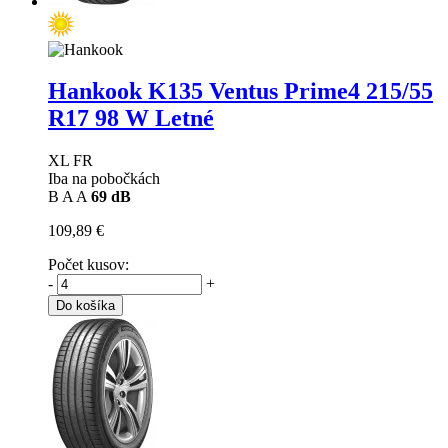
Hankook K135 Ventus Prime4
215/55
R17 98 W Letné
XL FR
Iba na pobočkách
B
A
A
69 dB
109,89 €
Počet kusov:
-
+
Do košíka