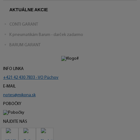
AKTUÁLNE AKCIE
CONTI GARANT
K pneumatikám Barum - darček zadarmo
BARUM GARANT
INFO LINKA
+421 42 430 7833 - VO Púchov
E-MAIL
notes@mikona.sk
POBOČKY
NÁJDITE NÁS