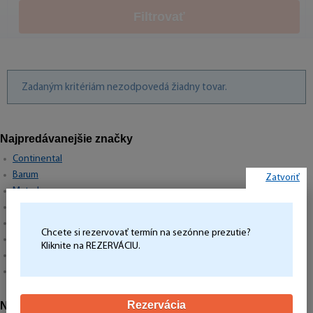
Filtrovať
Zadaným kritériám nezodpovedá žiadny tovar.
Najpredávanejšie značky
Continental
Barum
Zatvoriť
Matador
Semperit
Hankook
Chcete si rezervovať termín na sezónne prezutie?
Michelin
Kliknite na REZERVÁCIU.
Pirelli
Goodyear
Rezervácia
Najpredávanejšie rozmery