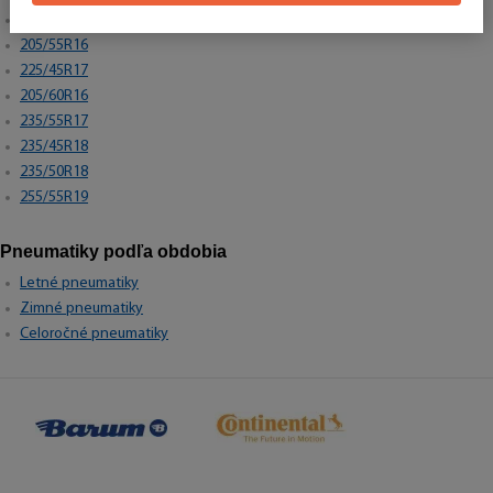
195/65R15
205/55R16
225/45R17
205/60R16
235/55R17
235/45R18
235/50R18
255/55R19
Pneumatiky podľa obdobia
Letné pneumatiky
Zimné pneumatiky
Celoročné pneumatiky