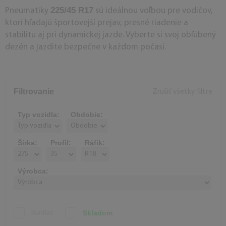
225/45 R17
Pneumatiky
sú ideálnou voľbou pre vodičov,
ktorí hľadajú športovejší prejav, presné riadenie a
stabilitu aj pri dynamickej jazde. Vyberte si svoj obľúbený
dezén a jazdite bezpečne v každom počasí.
Filtrovanie
Zrušiť všetky filtre
Typ vozidla:
Obdobie:
Šírka:
Profil:
Ráfik:
Výrobca:
Skladom
Runflat