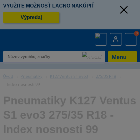
VYUŽITE MOŽNOSŤ LACNO NAKÚPIŤ
Výpredaj
0
Menu
Úvod
Pneumatiky
K127 Ventus S1 evo3
275/35 R18
Index nosnosti 99
Pneumatiky K127 Ventus
S1 evo3 275/35 R18 -
Index nosnosti 99