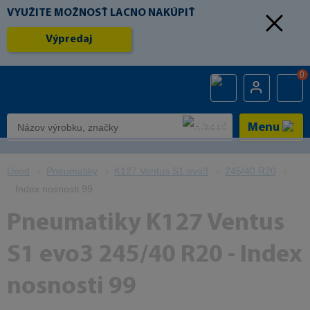
VYUŽITE MOŽNOSŤ LACNO NAKÚPIŤ
Výpredaj
0
Menu
Úvod
Pneumatiky
K127 Ventus S1 evo3
245/40 R20
Index nosnosti 99
Pneumatiky K127 Ventus
S1 evo3 245/40 R20 - Index
nosnosti 99