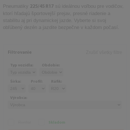
Pneumatiky
sú ideálnou voľbou pre vodičov,
225/45 R17
ktorí hľadajú športovejší prejav, presné riadenie a
stabilitu aj pri dynamickej jazde. Vyberte si svoj
obľúbený dezén a jazdite bezpečne v každom počasí.
Zrušiť všetky filtre
Filtrovanie
Typ vozidla:
Obdobie:
Šírka:
Profil:
Ráfik:
Výrobca:
Runflat
Skladom