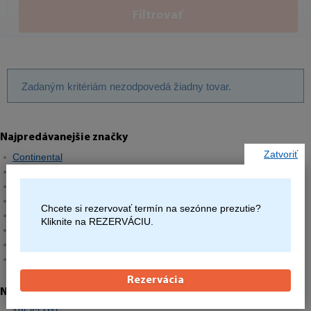
Filtrovať
Zadaným kritériám nezodpovedá žiadny tovar.
Najpredávanejšie značky
Zatvoriť
Continental
Barum
Matador
Semperit
Chcete si rezervovať termín na sezónne prezutie?
Hankook
Kliknite na REZERVÁCIU.
Michelin
Pirelli
Goodyear
Rezervácia
Najpredávanejšie rozmery