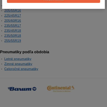
195/65R15
205/55R16
225/45R17
205/60R16
235/55R17
235/45R18
235/50R18
255/55R19
Pneumatiky podľa obdobia
Letné pneumatiky
Zimné pneumatiky
Celoročné pneumatiky