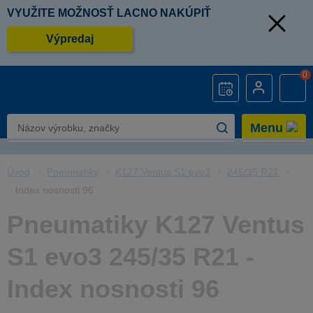
VYUŽITE MOŽNOSŤ LACNO NAKÚPIŤ
Výpredaj
0
Menu
Úvod
Pneumatiky
K127 Ventus S1 evo3
245/35 R21
Index nosnosti 96
Pneumatiky K127 Ventus
S1 evo3 245/35 R21 -
Index nosnosti 96