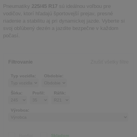
Pneumatiky
225/45 R17
sú ideálnou voľbou pre
vodičov, ktorí hľadajú športovejší prejav, presné
riadenie a stabilitu aj pri dynamickej jazde. Vyberte si
svoj obľúbený dezén a jazdite bezpečne v každom
počasí.
Filtrovanie
Zrušiť všetky filtre
Typ vozidla:
Obdobie:
Šírka:
Profil:
Ráfik:
Výrobca:
Runflat
Skladom