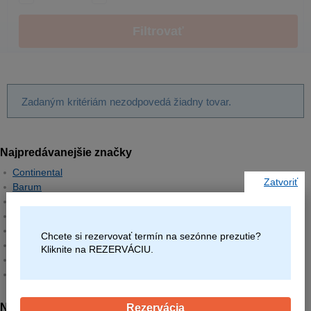
Filtrovať
Zadaným kritériám nezodpovedá žiadny tovar.
Najpredávanejšie značky
Continental
Zatvoriť
Barum
Matador
Semperit
Hankook
Chcete si rezervovať termín na sezónne prezutie?
Michelin
Kliknite na REZERVÁCIU.
Pirelli
Goodyear
Najpredávanejšie rozmery
Rezervácia